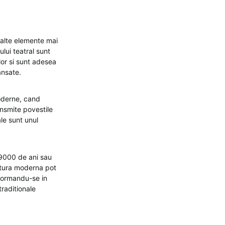
 alte elemente mai
lui teatral sunt
lor si sunt adesea
ansate.
moderne, cand
ansmite povestile
ale sunt unul
e 9000 de ani sau
ultura moderna pot
sformandu-se in
raditionale