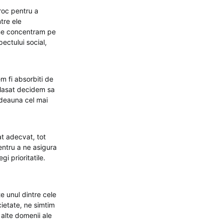
roc pentru a
tre ele
a ne concentram pe
ectului social,
m fi absorbiti de
m lasat decidem sa
tdeauna cel mai
at adecvat, tot
entru a ne asigura
i prioritatile.
te unul dintre cele
ietate, ne simtim
 alte domenii ale