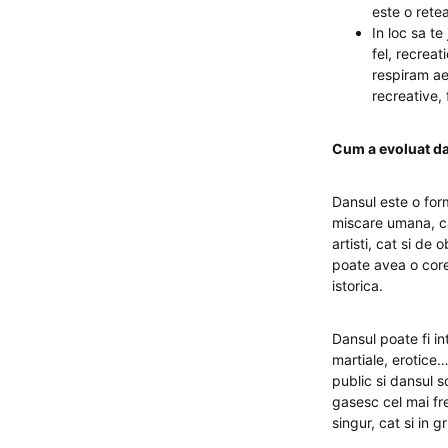
este o retea
In loc sa te
fel, recreat
respiram ae
recreative, 
Cum a evoluat d
Dansul este o for
miscare umana, ca
artisti, cat si de
poate avea o coreg
istorica.
Dansul poate fi in
martiale, erotice…
public si dansul s
gasesc cel mai fre
singur, cat si in g