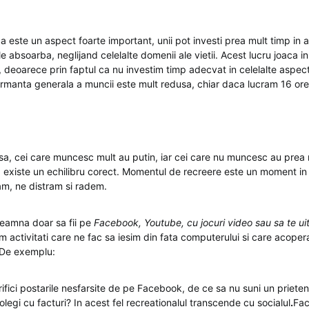
ca este un aspect foarte important, unii pot investi prea mult timp in 
 absoarba, neglijand celelalte domenii ale vietii. Acest lucru joaca i
 deoarece prin faptul ca nu investim timp adecvat in celelalte aspect
formanta generala a muncii este mult redusa, chiar daca lucram 16 ore
sa, cei care muncesc mult au putin, iar cei care nu muncesc au prea 
a existe un echilibru corect. Momentul de recreere este un moment in
xam, ne distram si radem.
seamna doar sa fii pe
Facebook, Youtube, cu jocuri video sau sa te uiti
 activitati care ne fac sa iesim din fata computerului si care acopera
. De exemplu:
rifici postarile nesfarsite de pe Facebook, de ce sa nu suni un prieten s
olegi cu facturi? In acest fel recreationalul transcende cu socialul
.
Fac