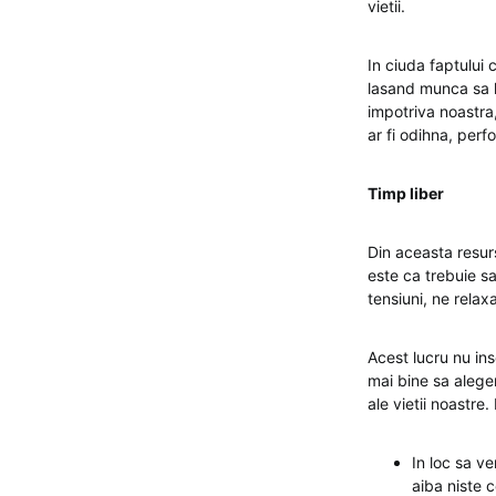
vietii.
In ciuda faptului 
lasand munca sa le
impotriva noastra,
ar fi odihna, per
Timp liber
Din aceasta resur
este ca trebuie s
tensiuni, ne rela
Acest lucru nu in
mai bine sa alegem
ale vietii noastre
In loc sa ve
aiba niste c