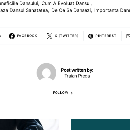
eneficiile Dansului
,
Cum A Evoluat Dansul
,
eaza Dansul Sanatatea
,
De Ce Sa Dansezi
,
Importanta Dans
s
FACEBOOK
X (TWITTER)
PINTEREST
Post written by:
Traian Preda
FOLLOW