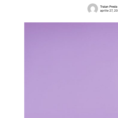
Traian Preda
aprilie 27, 2