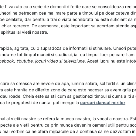
te fi vazuta ca o serie de domenii diferite care se consolideaza recip
. Uneori ne petrecem cea mai mare parte a timpului pe doar cateva din
e celelalte, dar pentru a trai o viata echilibrata nu este suficient s
 chiar recreere. De asemenea, este important sa acordam atentie asp
 spiritual
al vietii noastre.
rapida, agitata, cu o supradoza de informatii si stimulare. Uneori pute
du-ne tot timpul muncii si studiului, iar cu timpul liber pe care l-a
ebook, Youtube, jocuri video si televiziune
. Acest lucru nu este into
are sa creasca are nevoie de apa, lumina solara, sol fertil si un clim
tra este hranita de diferite zone de care este necesar sa avem grija p
 dau roade. Cheia este sa stii cum sa gestionezi timpul si cums a iti aleg
a te pregatesti de nunta, poti merge la
c
ursuri dansul mirilor
.
al al vietii noastre se refera la munca noastra, la vocatia noastra. Es
pecte ale vietii pentru ca prin munca devenim oameni utili pentru soc
nu mai vorbim ca ne ofera mijloacele de a continua sa ne dezvoltam in