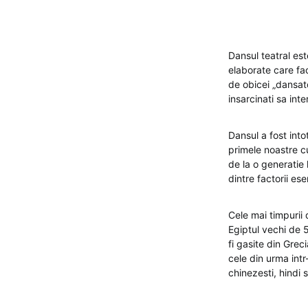
Dansul teatral est
elaborate care fac
de obicei „dansato
insarcinati sa in
Dansul a fost into
primele noastre c
de la o generatie l
dintre factorii esen
Cele mai timpurii 
Egiptul vechi de 5
fi gasite din Grec
cele din urma int
chinezesti, hindi s