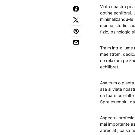
Viata noastra poa
obtine echilibrul
minimalizandu-le p
munca
,
studiu
sau
fizic, psihologic si
Traim intr-o lume 
maelstrom, dedican
ne relaxam pe
Fac
echilibrat.
Asa cum o planta c
asa si viata noas
ca toate celelalte
Spre exemplu, dac
Aspectul profesion
mai importante as
apreciati, ca sa 