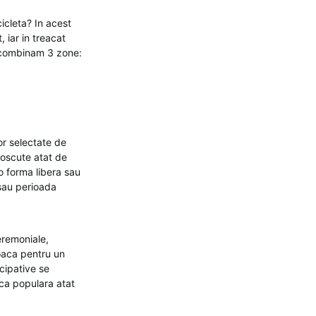
cicleta? In acest
 iar in treacat
, combinam 3 zone:
or selectate de
noscute atat de
 o forma libera sau
 sau perioada
ceremoniale,
joaca pentru un
icipative se
ica populara atat