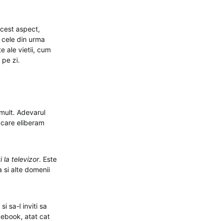
acest aspect,
n cele din urma
e ale vietii, cum
 pe zi.
mult. Adevarul
 care eliberam
 la televizor
. Este
 si alte domenii
i sa-l inviti sa
ebook, atat cat