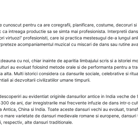
e cunoscut pentru ca are coregrafii, planificare, costume, decoruri si
 ca intreaga productie sa se simta mai profesionista. Interpretii dansu
ri virtuozi” profesionisti, care isi practica mestesugul de-a lungul ani
terpreteze acompaniamentul muzical cu miscari de dans sau rutine av
tdeauna cu noi, chiar inainte de aparitia limbajului scris si a istoriei 
ulturi au evoluat folosind metode orale si de performanta pentru a tr
a alta. Multi istorici considera ca dansurile sociale, celebrative si ritu
tiali ai dezvoltarii civilizatiilor umane timpurii.
descoperiri au evidentiat originile dansurilor antice in India veche d
300 de ani, dar inregistrarile mai frecvente infuzie de dans intr-o c
ia Antica, China si India. Toate aceste dansuri vechi au evoluat, tran
r-o mare varietate de dansuri medievale romane si europene, dansuri t
i, respectiv, alte dansuri traditionale.