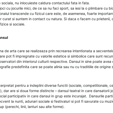
 sociala, nu inlocuieste caldura contactului fata in fata.
 joci cu jocurile mici, de ce sa nu faci sport, sa iesi la o plimbare cu bi
ionalul transcende cu fizicul care este, de asemenea, foarte important,
r curat si suntem in contact cu natura. Si daca o facem cu prietenii
fizice si sociale.
ansul
ma de arta care se realizeaza prin recrearea intentionata a secventel
re pot fi impregnate cu valorile estetice si simbolice care sunt recu
 observatori din interiorul culturii respective. Dansul in sine poate avea
rafie predefinita care se poate alinia sau nu cu traditiile de origine
terpretat pentru a indeplini diverse functii (sociale, competitionale, 
), dar are si doua forme distincte – dansul teatral in care dansatorii 
ocial participativ in care dansul in grup este incurajat. Dansurile part
cvent la nunti, adunari sociale si festivaluri si pot fi savurate cu muz
rup (perechi, linii, lanturi sau alte forme).