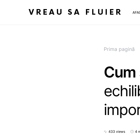
VREAU SA FLUIER
AFA
Prima pagină
Cum s
echil
impor
433 views
4 