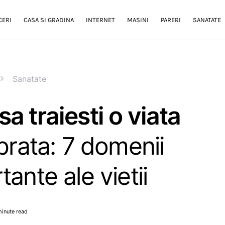
CERI
CASA SI GRADINA
INTERNET
MASINI
PARERI
SANATATE
Sanatate
a traiesti o viata
ibrata: 7 domenii
tante ale vietii
minute read