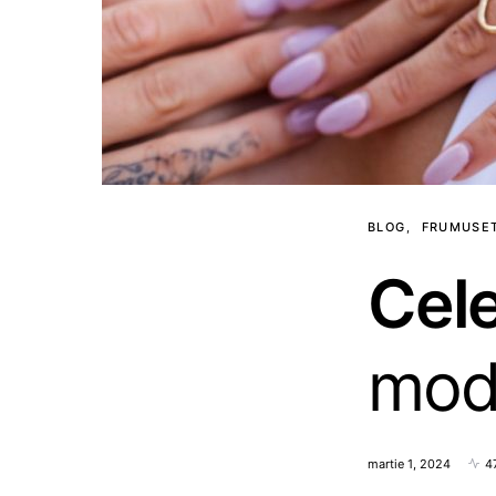
BLOG
FRUMUSE
Cel
mode
martie 1, 2024
4