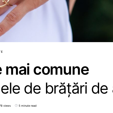
TE
e mai comune
le de brățări de 
78 views
5 minute read