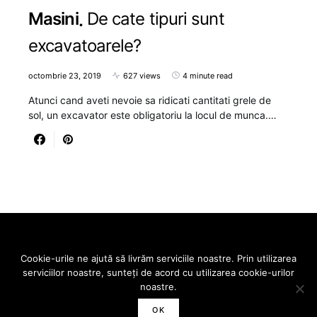
Masini
De cate tipuri sunt
excavatoarele?
octombrie 23, 2019
627 views
4 minute read
Atunci cand aveti nevoie sa ridicati cantitati grele de
sol, un excavator este obligatoriu la locul de munca.…
Designed & Developed by
SmartSeopack.com
Cookie-urile ne ajută să livrăm serviciile noastre. Prin utilizarea
serviciilor noastre, sunteți de acord cu utilizarea cookie-urilor
VREAU SA FLUIER
noastre.
OK