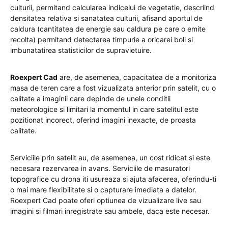
culturii, permitand calcularea indicelui de vegetatie, descriind
densitatea relativa si sanatatea culturii, afisand aportul de
caldura (cantitatea de energie sau caldura pe care o emite
recolta) permitand detectarea timpurie a oricarei boli si
imbunatatirea statisticilor de supravietuire.
Roexpert Cad
are, de asemenea, capacitatea de a monitoriza
masa de teren care a fost vizualizata anterior prin satelit, cu o
calitate a imaginii care depinde de unele conditii
meteorologice si limitari la momentul in care satelitul este
pozitionat incorect, oferind imagini inexacte, de proasta
calitate.
Serviciile prin satelit au, de asemenea, un cost ridicat si este
necesara rezervarea in avans. Serviciile de masuratori
topografice cu drona iti usureaza si ajuta afacerea, oferindu-ti
o mai mare flexibilitate si o capturare imediata a datelor.
Roexpert Cad poate oferi optiunea de vizualizare live sau
imagini si filmari inregistrate sau ambele, daca este necesar.