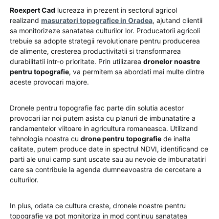
Roexpert Cad
lucreaza in prezent in sectorul agricol
realizand
masuratori topografice in Oradea
, ajutand clientii
sa monitorizeze sanatatea culturilor lor. Producatorii agricoli
trebuie sa adopte strategii revolutionare pentru producerea
de alimente, cresterea productivitatii si transformarea
durabilitatii intr-o prioritate. Prin utilizarea
dronelor noastre
pentru topografie
, va permitem sa abordati mai multe dintre
aceste provocari majore.
Dronele pentru topografie fac parte din solutia acestor
provocari iar noi putem asista cu planuri de imbunatatire a
randamentelor viitoare in agricultura romaneasca. Utilizand
tehnologia noastra cu
drone pentru topografie
de inalta
calitate, putem produce date in spectrul NDVI, identificand ce
parti ale unui camp sunt uscate sau au nevoie de imbunatatiri
care sa contribuie la agenda dumneavoastra de cercetare a
culturilor.
In plus, odata ce cultura creste, dronele noastre pentru
topografie va pot monitoriza in mod continuu sanatatea