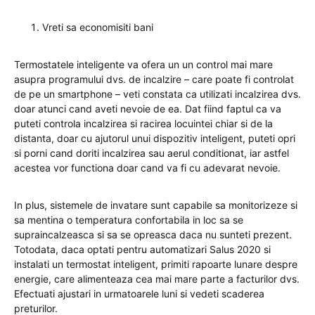
Vreti sa economisiti bani
Termostatele inteligente va ofera un un control mai mare
asupra programului dvs. de incalzire – care poate fi controlat
de pe un smartphone – veti constata ca utilizati incalzirea dvs.
doar atunci cand aveti nevoie de ea. Dat fiind faptul ca va
puteti controla incalzirea si racirea locuintei chiar si de la
distanta, doar cu ajutorul unui dispozitiv inteligent, puteti opri
si porni cand doriti incalzirea sau aerul conditionat, iar astfel
acestea vor functiona doar cand va fi cu adevarat nevoie.
In plus, sistemele de invatare sunt capabile sa monitorizeze si
sa mentina o temperatura confortabila in loc sa se
supraincalzeasca si sa se opreasca daca nu sunteti prezent.
Totodata, daca optati pentru automatizari Salus 2020 si
instalati un termostat inteligent, primiti rapoarte lunare despre
energie, care alimenteaza cea mai mare parte a facturilor dvs.
Efectuati ajustari in urmatoarele luni si vedeti scaderea
preturilor.