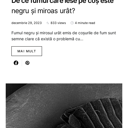
De ce fumul care iese pe coș este
negru și miroas urât?
decembrie 29, 2023
833 views
4 minute read
Fumul negru și mirosul urât emis de coșurile de fum sunt
semne clare că există o problemă cu…
MAI MULT