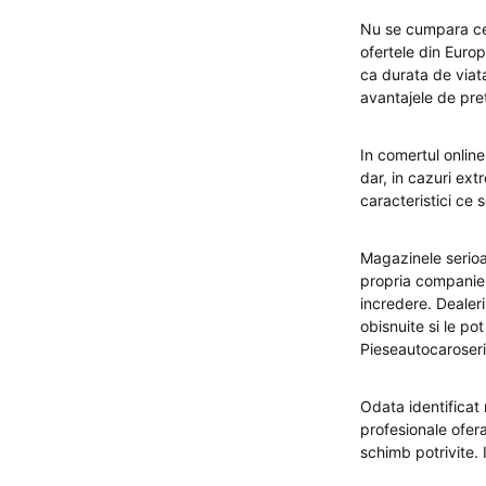
Nu se cumpara cel 
ofertele din Europ
ca durata de viat
avantajele de pre
In comertul onlin
dar, in cazuri ext
caracteristici ce 
Magazinele serioa
propria companie 
incredere. Dealer
obisnuite si le po
Pieseautocaroseri
Odata identificat
profesionale ofer
schimb potrivite. 