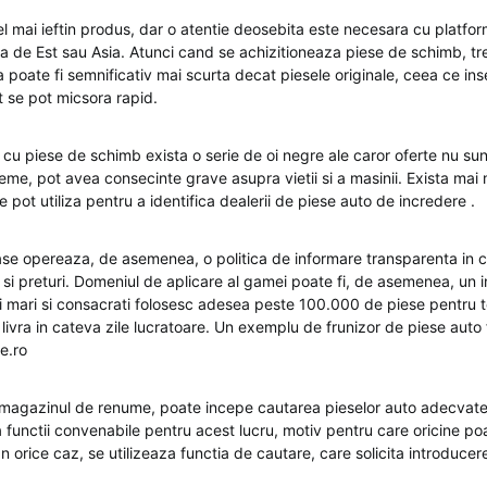
mai ieftin produs, dar o atentie deosebita este necesara cu platforme
a de Est sau Asia. Atunci cand se achizitioneaza piese de schimb, tre
a poate fi semnificativ mai scurta decat piesele originale, ceea ce i
t se pot micsora rapid.
e cu piese de schimb exista o serie de oi negre ale caror oferte nu su
reme, pot avea consecinte grave asupra vietii si a masinii. Exista mai
se pot utiliza pentru a identifica dealerii de piese auto de incredere .
se opereaza, de asemenea, o politica de informare transparenta in 
si preturi. Domeniul de aplicare al gamei poate fi, de asemenea, un i
ii mari si consacrati folosesc adesea peste 100.000 de piese pentru 
t livra in cateva zile lucratoare. Un exemplu de frunizor de piese auto
e.ro
 magazinul de renume, poate incepe cautarea pieselor auto adecvat
a functii convenabile pentru acest lucru, motiv pentru care oricine po
In orice caz, se utilizeaza functia de cautare, care solicita introducerea