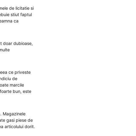
le de licitatie si
buie stiut faptul
nseamna ca
nt doar dubioase,
 multe
ceea ce priveste
ndiciu de
toate marcile
 foarte bun, este
e. Magazinele
ate gasi piese de
 articolului dorit.