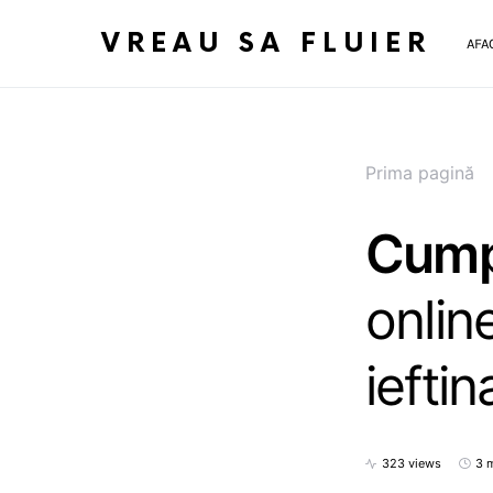
VREAU SA FLUIER
AFA
Prima pagină
Cump
onlin
ieftin
323 views
3 