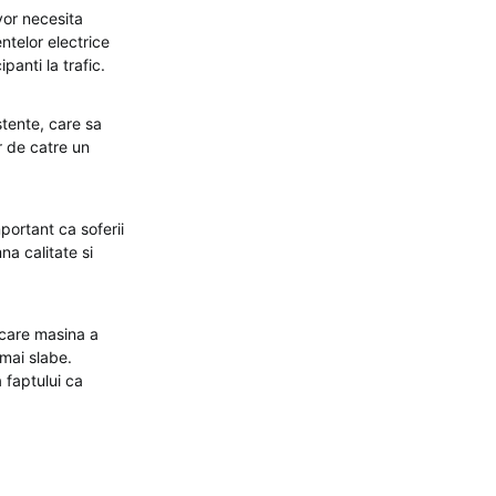
vor necesita
ntelor electrice
panti la trafic.
stente, care sa
r de catre un
mportant ca soferii
na calitate si
n care masina a
 mai slabe.
a faptului ca