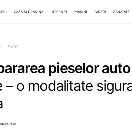
CERI
CASA SI GRADINA
INTERNET
MASINI
PARERI
SANATATE
Auto
ararea pieselor auto
e – o modalitate sigura
a
minute read