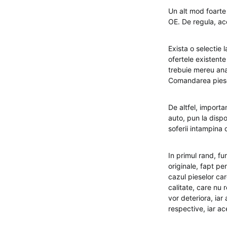
Un alt mod foarte
OE. De regula, ace
Exista o selectie 
ofertele existente
trebuie mereu anal
Comandarea piesel
De altfel, importa
auto, pun la disp
soferii intampina 
In primul rand, fu
originale, fapt p
cazul pieselor ca
calitate, care nu 
vor deteriora, ia
respective, iar ac