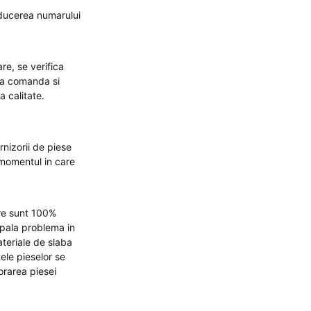
oducerea numarului
re, se verifica
ita comanda si
a calitate.
rnizorii de piese
 momentul in care
are sunt 100%
ipala problema in
ateriale de slaba
ele pieselor se
orarea piesei