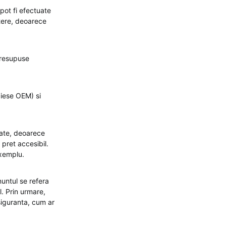
 pot fi efectuate
stere, deoarece
presupuse
piese OEM) si
itate, deoarece
 pret accesibil.
xemplu.
nuntul se refera
. Prin urmare,
siguranta, cum ar