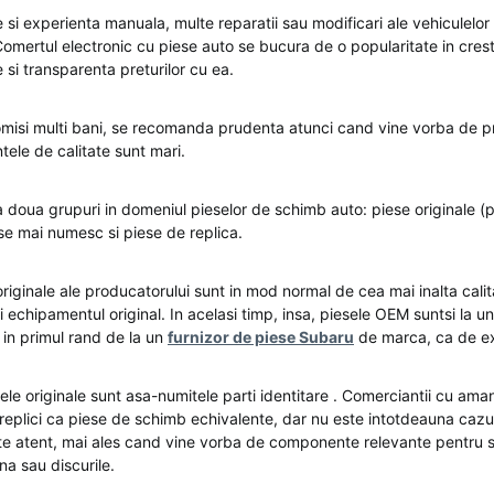
e si experienta manuala, multe reparatii sau modificari ale vehiculelor
Comertul electronic cu piese auto se bucura de o popularitate in cre
si transparenta preturilor cu ea.
omisi multi bani, se recomanda prudenta atunci cand vine vorba de 
entele de calitate sunt mari.
ta doua grupuri in domeniul pieselor de schimb auto: piese originale (
 se mai numesc si piese de replica.
 originale ale producatorului sunt in mod normal de cea mai inalta cal
i echipamentul original. In acelasi timp, insa, piesele OEM suntsi la un
e in primul rand de la un
furnizor de piese Subaru
de marca, ca de e
sele originale sunt asa-numitele parti identitare . Comerciantii cu ama
replici ca piese de schimb echivalente, dar nu este intotdeauna cazul
arte atent, mai ales cand vine vorba de componente relevante pentru 
ana sau discurile.