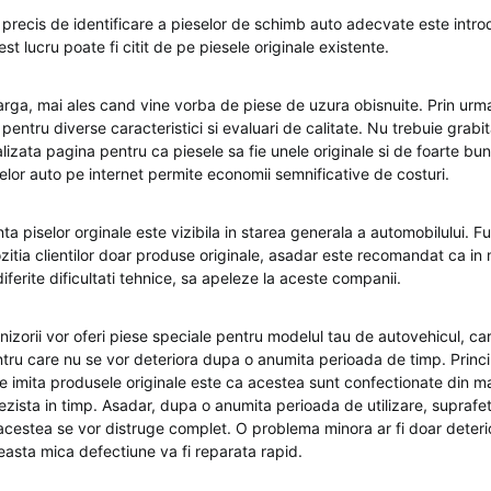
 precis de identificare a pieselor de schimb auto adecvate este intr
st lucru poate fi citit de pe piesele originale existente.
larga, mai ales cand vine vorba de piese de uzura obisnuite. Prin urma
 pentru diverse caracteristici si evaluari de calitate. Nu trebuie grab
izata pagina pentru ca piesele sa fie unele originale si de foarte bun
or auto pe internet permite economii semnificative de costuri.
nta piselor orginale este vizibila in starea generala a automobilului. Fu
ozitia clientilor doar produse originale, asadar este recomandat ca in
diferite dificultati tehnice, sa apeleze la aceste companii.
rnizorii vor oferi piese speciale pentru modelul tau de autovehicul, c
entru care nu se vor deteriora dupa o anumita perioada de timp. Princ
re imita produsele originale este ca acestea sunt confectionate din m
rezista in timp. Asadar, dupa o anumita perioada de utilizare, suprafet
r acestea se vor distruge complet. O problema minora ar fi doar deteri
easta mica defectiune va fi reparata rapid.