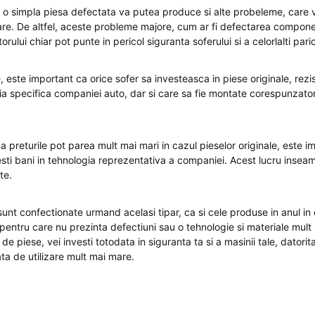
, o simpla piesa defectata va putea produce si alte probeleme, care 
are. De altfel, aceste probleme majore, cum ar fi defectarea compone
rului chiar pot punte in pericol siguranta soferului si a celorlalti parici
 este important ca orice sofer sa investeasca in piese originale, rezi
ia specifica companiei auto, dar si care sa fie montate corespunzato
ca preturile pot parea mult mai mari in cazul pieselor originale, este i
esti bani in tehnologia reprezentativa a companiei. Acest lucru inseam
te.
 sunt confectionate urmand acelasi tipar, ca si cele produse in anul i
 pentru care nu prezinta defectiuni sau o tehnologie si materiale mult
 de piese, vei investi totodata in siguranta ta si a masinii tale, datorit
ta de utilizare mult mai mare.