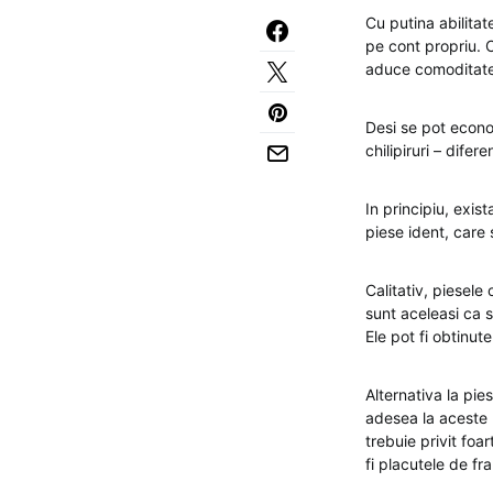
Cu putina abilitat
pe cont propriu. 
aduce comoditate 
Desi se pot econ
chilipiruri – difer
In principiu, exis
piese ident, care
Calitativ, piesele
sunt aceleasi ca s
Ele pot fi obtinut
Alternativa la pie
adesea la aceste 
trebuie privit fo
fi placutele de fr