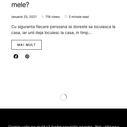
mele?
ianuarie 25, 2021
719 views
3 minute read
Cu siguranta fiecare persoana isi doreste sa locuiasca la
casa, iar unii deja locuiesc la casa, in timp…
MAI MULT
Designed & Developed by
SmartSeopack.com
Cookie-urile ne ajută să livrăm serviciile noastre. Prin utilizarea