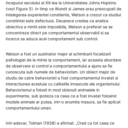
inceputul secolului al XX-lea la Universitatea Johns Hopkins
(vezi Figura 5). In timp ce Wundt si James erau preocupati de
intelegerea experientei constiente, Watson a crezut ca studiul
constiintei este defectuos. Deoarece credea ca analiza
obiectiva a mintii este imposibila, Watson a preferat sa se
concentreze direct pe comportamentul observabil si sa
incerce sa aduca acel comportament sub control.
Watson a fost un sustinator major al schimbarii focalizarii
psihologiei de la minte la comportament, iar aceasta abordare
de observare si control a comportamentului a ajuns sa fie
cunoscuta sub numele de behaviorism. Un obiect major de
studiu de catre behavioristi a fost comportamentul invatat si
interactiunea acestuia cu calitatile innascute ale organismului.
Behaviorismul a folosit in mod obisnuit animalele in
experimente, sub ipoteza ca ceea ce a fost invatat folosind
modele animale ar putea, intr-o anumita masura, sa fie aplicat
comportamentului uman.
Intr-adevar, Tolman (1938) a afirmat: „Cred ca tot ceea ce