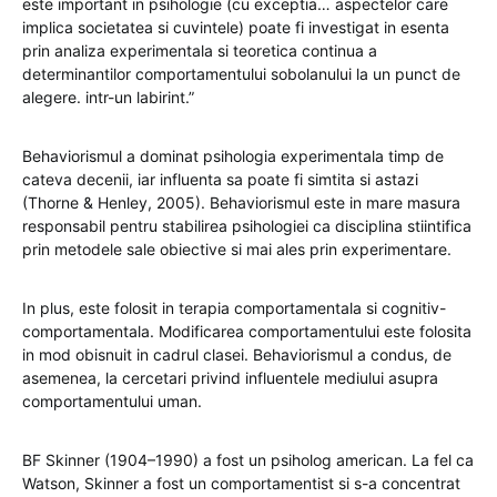
este important in psihologie (cu exceptia… aspectelor care
implica societatea si cuvintele) poate fi investigat in esenta
prin analiza experimentala si teoretica continua a
determinantilor comportamentului sobolanului la un punct de
alegere. intr-un labirint.”
Behaviorismul a dominat psihologia experimentala timp de
cateva decenii, iar influenta sa poate fi simtita si astazi
(Thorne & Henley, 2005). Behaviorismul este in mare masura
responsabil pentru stabilirea psihologiei ca disciplina stiintifica
prin metodele sale obiective si mai ales prin experimentare.
In plus, este folosit in terapia comportamentala si cognitiv-
comportamentala. Modificarea comportamentului este folosita
in mod obisnuit in cadrul clasei. Behaviorismul a condus, de
asemenea, la cercetari privind influentele mediului asupra
comportamentului uman.
BF Skinner (1904–1990) a fost un psiholog american. La fel ca
Watson, Skinner a fost un comportamentist si s-a concentrat