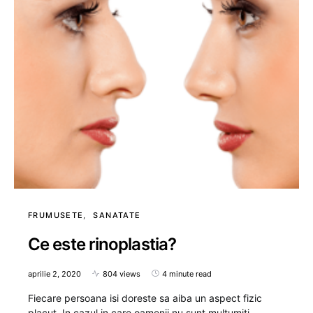
FRUMUSETE
SANATATE
Ce este rinoplastia?
aprilie 2, 2020
804 views
4 minute read
Fiecare persoana isi doreste sa aiba un aspect fizic
placut. In cazul in care oamenii nu sunt multumiti…