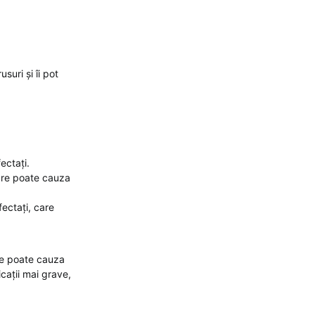
suri și îi pot
ectați.
are poate cauza
fectați, care
are poate cauza
cații mai grave,