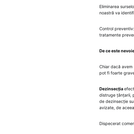
Eliminarea sursel
noastră va identif
Control preventiv
tratamente prevent
De ce este nevoie
Chiar dacă avem d
pot fi foarte gra
Dezinsecția
efec
distruge țânțarii,
de dezinsecție sun
avizate, de aceea 
Dispecerat come