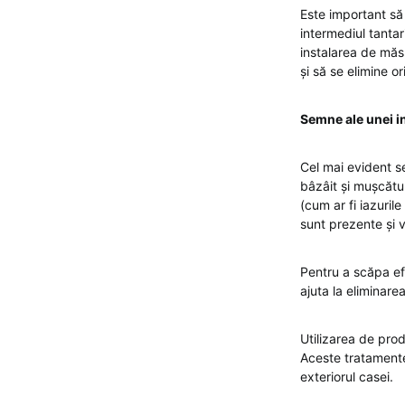
Este important să
intermediul tantar
instalarea de măsu
și să se elimine o
Semne ale unei in
Cel mai evident se
bâzâit și mușcătu
(cum ar fi iazurile
sunt prezente și 
Pentru a scăpa efi
ajuta la eliminare
Utilizarea de prod
Aceste tratamente s
exteriorul casei.