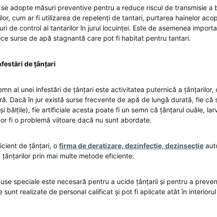
 se adopte măsuri preventive pentru a reduce riscul de transmisie a bo
ilor, cum ar fi utilizarea de repelenți de tantari, purtarea hainelor acop
ri de control al tantarilor în jurul locuinței. Este de asemenea importa
rice surse de apă stagnantă care pot fi habitat pentru tantari.
festări de țânțari
mn al unei infestări de țânțari este activitatea puternică a țânțarilor,
ră. Dacă în jur există surse frecvente de apă de lungă durată, fie că 
 și bălțile), fie artificiale acesta poate fi un semn că țânțarul ouăle, la
vor fi o problemă viitoare dacă nu sunt abordate.
cient de țânțari, o
firma de deratizare, dezinfecție, dezinsecție
auto
a țânțarilor prin mai multe metode eficiente:
use speciale este necesară pentru a ucide țânțarii și pentru a preveni 
unt realizate de personal calificat și pot fi aplicate atât în interiorul 