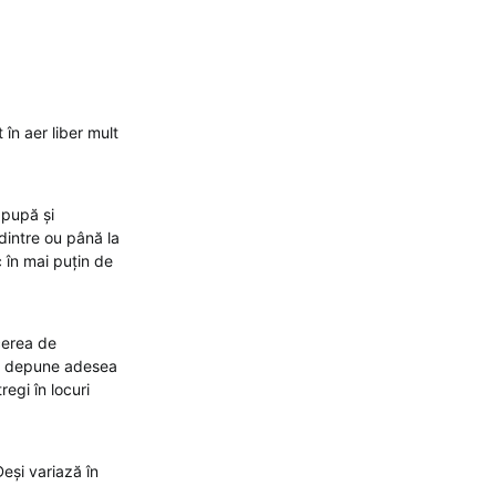
în aer liber mult
, pupă și
 dintre ou până la
 în mai puțin de
cerea de
vor depune adesea
regi în locuri
eși variază în