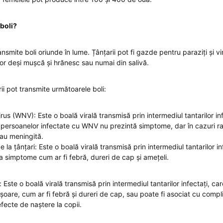
 boli?
ansmite boli oriunde în lume. Țânțarii pot fi gazde pentru paraziți și viru
or deși mușcă și hrănesc sau numai din salivă.
ii pot transmite următoarele boli:
rus (WNV): Este o boală virală transmisă prin intermediul tantarilor inf
 persoanelor infectate cu WNV nu prezintă simptome, dar în cazuri r
sau meningită.
e la țânțari: Este o boală virală transmisă prin intermediul tantarilor in
 simptome cum ar fi febră, dureri de cap și amețeli.
: Este o boală virală transmisă prin intermediul tantarilor infectați, c
oare, cum ar fi febră și dureri de cap, sau poate fi asociat cu compli
fecte de naștere la copii.