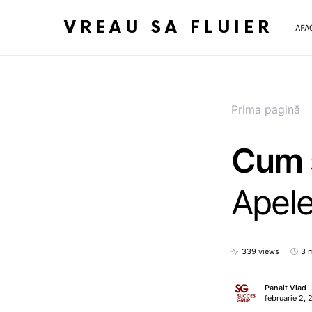
VREAU SA FLUIER
AFA
Prima pagină
Cum s
Apele
339 views
3 
Panait Vlad
februarie 2,