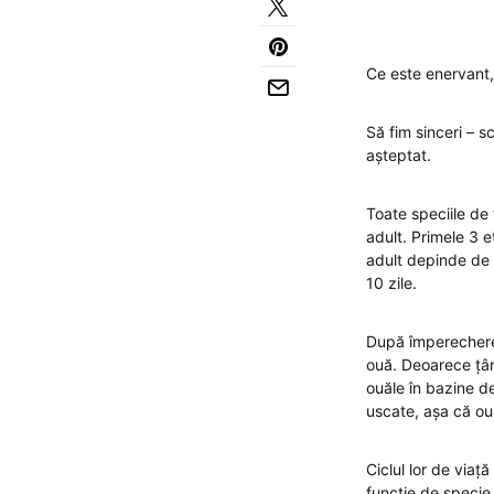
Ce este enervant,
Să fim sinceri – s
așteptat.
Toate speciile de ț
adult. Primele 3 e
adult depinde de 
10 zile.
După împerechere,
ouă. Deoarece țânț
ouăle în bazine de 
uscate, așa că ou
Ciclul lor de via
funcție de specie