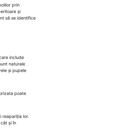
lilor prin
eritoare și
nt să se identifice
 care include
sunt naturale
rvele și pupele
rizata poate
reapariția lor.
cât și în