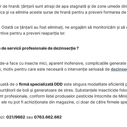
or de hrană: țânțarii sunt atrași de apa stagnată și de zone umede di
ica și va elimina aceste surse de hrană pentru a preveni formarea de 
: Odată ce țânțarii au fost eliminați, ne angajăm să monitorizăm și s
ive pentru a preveni reapariția lor.
 de servicii profesionale de dezinsecție ?
e-a face cu insecte mici, aparent inofensive, complicațiile generate d
ve, motiv pentru care este necesară o intervenție serioasă de
dezinse
tuată de o
firmă specializată DDD
este singura modalitate eficientă p
 purtătorii de boli și generatoare de stres. Substanțele insecticide folo
t profesionale, conform listei produselor pesticide întocmite de Minist
ele nu pot fi achiziționate din magazine, ci doar de către firmele spe
nzi:
021/9662
sau
0763.662.662