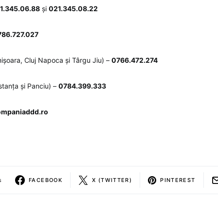
1.345.06.88
și
021.345.08.22
786.727.027
ișoara, Cluj Napoca și Târgu Jiu) –
0766.472.274
tanța și Panciu) –
0784.399.333
ompaniaddd.ro
s
FACEBOOK
X (TWITTER)
PINTEREST