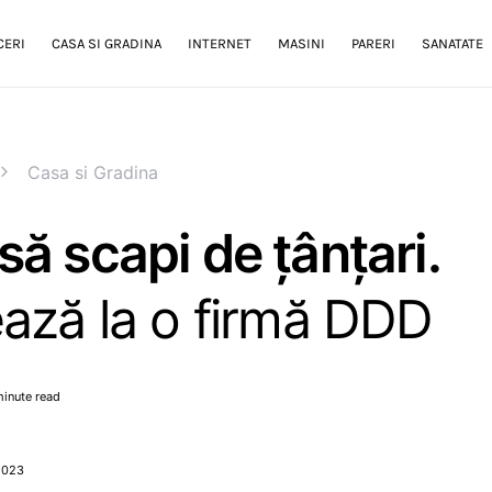
CERI
CASA SI GRADINA
INTERNET
MASINI
PARERI
SANATATE
Casa si Gradina
ă scapi de țânțari.
ază la o firmă DDD
minute read
 2023