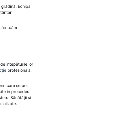
n grădină. Echipa
țânțari.
ă efectuăm
e înțepăturile lor
cție
profesionala.
rin care se pot
site în procedeul
erul Sănătății și
cializate.