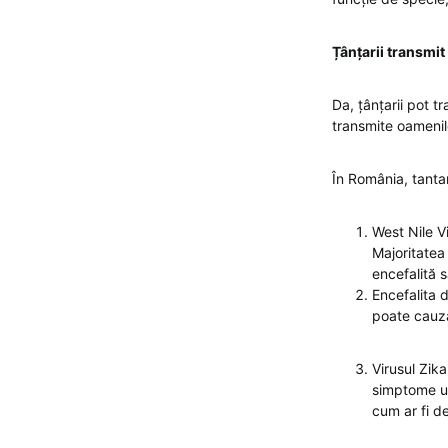
Țânțarii transmit
Da, țânțarii pot tr
transmite oamenil
În România, tantar
West Nile Vi
Majoritatea
encefalită 
Encefalita d
poate cauza
Virusul Zika
simptome uș
cum ar fi de