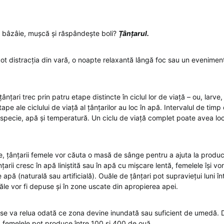
 bâzâie, mușcă și răspândește boli?
Țânțarul.
cot distracția din vară, o noapte relaxantă lângă foc sau un eveniment 
ânțari trec prin patru etape distincte în ciclul lor de viață – ou, larve
tape ale ciclului de viață al țânțarilor au loc în apă. Intervalul de timp
specie, apă și temperatură. Un ciclu de viață complet poate avea loc
 țânțarii femele vor căuta o masă de sânge pentru a ajuta la produ
arii cresc în apă liniștită sau în apă cu mișcare lentă, femelele își 
apă (naturală sau artificială). Ouăle de țânțari pot supraviețui luni înt
ăle vor fi depuse și în zone uscate din apropierea apei.
ță se va relua odată ce zona devine inundată sau suficient de umedă. D
, femelele pot produce între 100 și 400 de ouă.