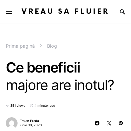
VREAU SA FLUIER
Prima pagină
Blog
Ce beneficii
majore are inotul?
351 views
4 minute read
Traian Preda
iunie 30, 2020