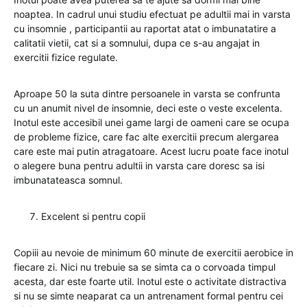
noaptea. In cadrul unui studiu efectuat pe adultii mai in varsta
cu insomnie , participantii au raportat atat o imbunatatire a
calitatii vietii, cat si a somnului, dupa ce s-au angajat in
exercitii fizice regulate.
Aproape 50 la suta dintre persoanele in varsta se confrunta
cu un anumit nivel de insomnie, deci este o veste excelenta.
Inotul este accesibil unei game largi de oameni care se ocupa
de probleme fizice, care fac alte exercitii precum alergarea
care este mai putin atragatoare. Acest lucru poate face inotul
o alegere buna pentru adultii in varsta care doresc sa isi
imbunatateasca somnul.
Excelent si pentru copii
Copiii au nevoie de minimum 60 minute de exercitii aerobice in
fiecare zi. Nici nu trebuie sa se simta ca o corvoada timpul
acesta, dar este foarte util. Inotul este o activitate distractiva
si nu se simte neaparat ca un antrenament formal pentru cei