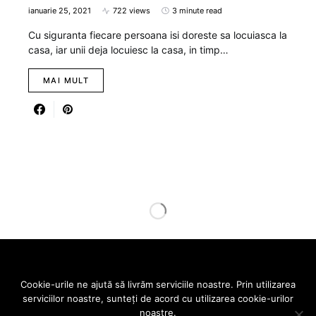
ianuarie 25, 2021
722 views
3 minute read
Cu siguranta fiecare persoana isi doreste sa locuiasca la
casa, iar unii deja locuiesc la casa, in timp…
MAI MULT
Designed & Developed by
SmartSeopack.com
Cookie-urile ne ajută să livrăm serviciile noastre. Prin utilizarea
serviciilor noastre, sunteți de acord cu utilizarea cookie-urilor
VREAU SA FLUIER
noastre.