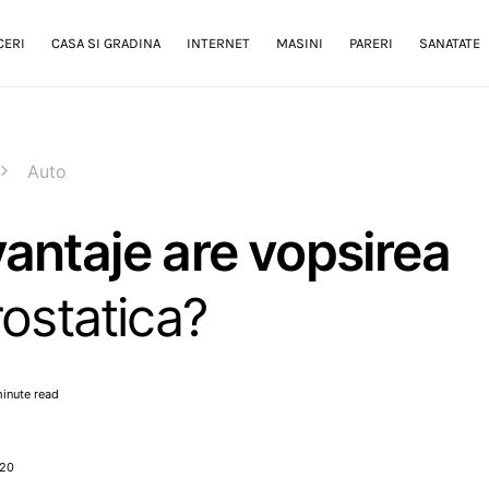
CERI
CASA SI GRADINA
INTERNET
MASINI
PARERI
SANATATE
Auto
antaje are vopsirea
rostatica?
inute read
020