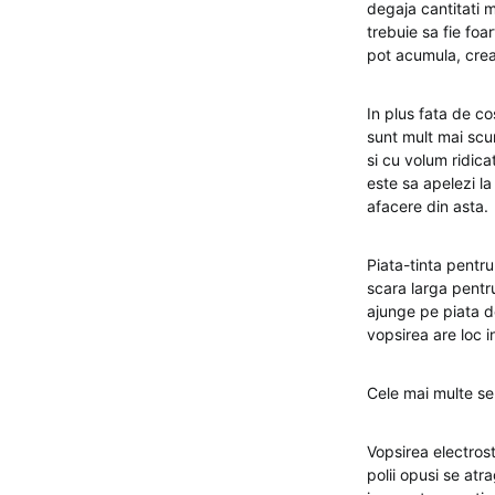
degaja cantitati m
trebuie sa fie foa
pot acumula, crea
In plus fata de co
sunt mult mai scu
si cu volum ridica
este sa apelezi la
afacere din asta.
Piata-tinta pentru
scara larga pentr
ajunge pe piata de
vopsirea are loc 
Cele mai multe ser
Vopsirea electros
polii opusi se atr