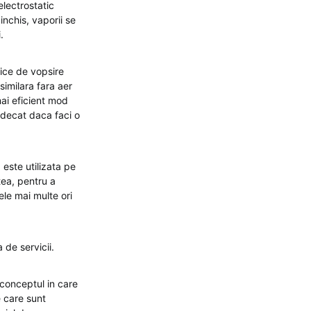
electrostatic
inchis, vaporii se
.
tice de vopsire
imilara fara aer
mai eficient mod
e decat daca faci o
 este utilizata pe
tea, pentru a
ele mai multe ori
 de servicii.
 conceptul in care
e care sunt