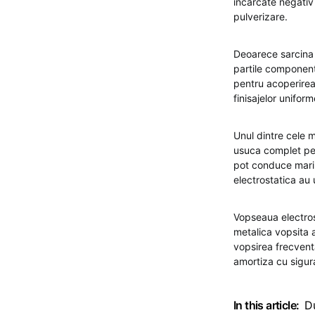
incarcate negativ
pulverizare.
Deoarece sarcina
partile component
pentru acoperirea 
finisajelor uniform
Unul dintre cele m
usuca complet peste
pot conduce mari 
electrostatica au 
Vopseaua electros
metalica vopsita a
vopsirea frecventa
amortiza cu sigur
In this article:
D