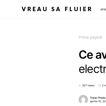
VREAU SA FLUIER
AFA
Prima pagină
Ce av
elect
357 views
2 m
Traian Preda
aprilie 15, 2