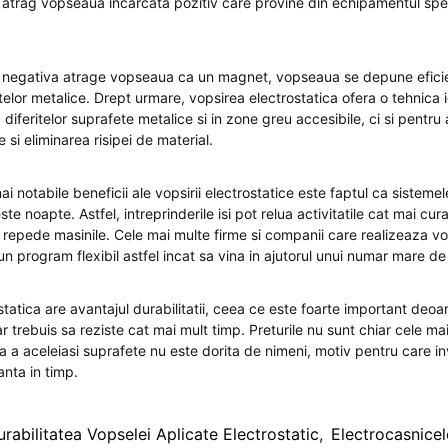
 atrag vopseaua incarcata pozitiv care provine din echipamentul spe
 negativa atrage vopseaua ca un magnet, vopseaua se depune eficie
elor metalice. Drept urmare, vopsirea electrostatica ofera o tehnica 
diferitelor suprafete metalice si in zone greu accesibile, ci si pentru
e si eliminarea risipei de material.
ai notabile beneficii ale vopsirii electrostatice este faptul ca sisteme
 noapte. Astfel, intreprinderile isi pot relua activitatile cat mai curan
repede masinile. Cele mai multe firme si companii care realizeaza vo
un program flexibil astfel incat sa vina in ajutorul unui numar mare d
tatica are avantajul durabilitatii, ceea ce este foarte important deo
r trebuis sa reziste cat mai mult timp. Preturile nu sunt chiar cele mai
 a aceleiasi suprafete nu este dorita de nimeni, motiv pentru care in
anta in timp.
urabilitatea Vopselei Aplicate Electrostatic
,
Electrocasnice