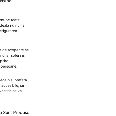
cial de
nt pe toate
ideala nu numai
 asigurarea
le de acoperire se
d iar soferii isi
psire
e persoane.
arece o suprafata
 accesibile, iar
vestitia se va
le Sunt Produse