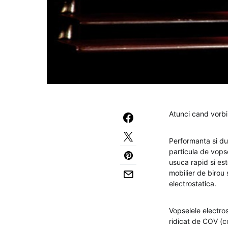
Atunci cand vorb
Performanta si dur
particula de vopse
usuca rapid si est
mobilier de birou 
electrostatica.
Vopselele electros
ridicat de COV (co