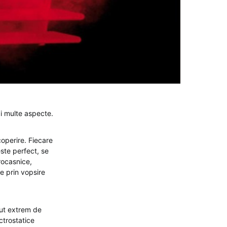
i multe aspecte.
coperire. Fiecare
este perfect, se
rocasnice,
te prin vopsire
nut extrem de
ctrostatice