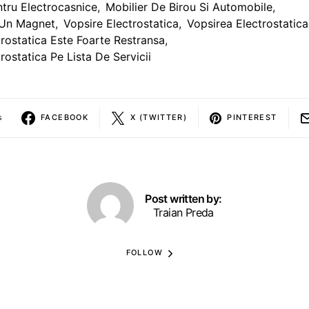
ntru Electrocasnice
,
Mobilier De Birou Si Automobile
,
Un Magnet
,
Vopsire Electrostatica
,
Vopsirea Electrostatica
rostatica Este Foarte Restransa
,
rostatica Pe Lista De Servicii
s
FACEBOOK
X (TWITTER)
PINTEREST
Post written by:
Traian Preda
FOLLOW