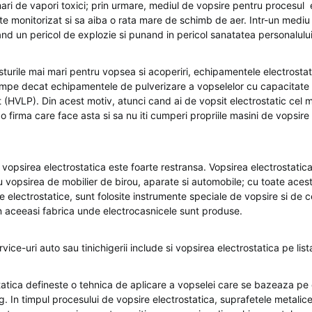
ari de vapori toxici; prin urmare, mediul de vopsire pentru procesul 
rte monitorizat si sa aiba o rata mare de schimb de aer. Intr-un mediu 
nd un pericol de explozie si punand in pericol sanatatea personalului
sturile mai mari pentru vopsea si acoperiri, echipamentele electrosta
mpe decat echipamentele de pulverizare a vopselelor cu capacitate s
t (HVLP). Din acest motiv, atunci cand ai de vopsit electrostatic cel 
 o firma care face asta si sa nu iti cumperi propriile masini de vopsir
 vopsirea electrostatica este foarte restransa. Vopsirea electrostatica
u vopsirea de mobilier de birou, aparate si automobile; cu toate aces
 electrostatice, sunt folosite instrumente speciale de vopsire si de c
in aceeasi fabrica unde electrocasnicele sunt produse.
vice-uri auto sau tinichigerii include si vopsirea electrostatica pe lista
tatica defineste o tehnica de aplicare a vopselei care se bazeaza pe
ag. In timpul procesului de vopsire electrostatica, suprafetele metalic