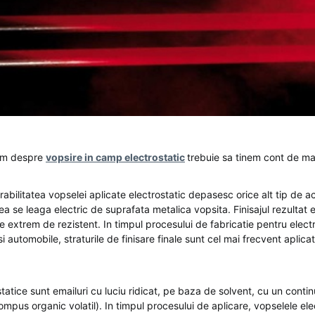
im despre
vopsire in camp electrostatic
trebuie sa tinem cont de ma
abilitatea vopselei aplicate electrostatic depasesc orice alt tip de a
a se leaga electric de suprafata metalica vopsita. Finisajul rezultat 
e extrem de rezistent. In timpul procesului de fabricatie pentru elect
si automobile, straturile de finisare finale sunt cel mai frecvent aplica
tatice sunt emailuri cu luciu ridicat, pe baza de solvent, cu un conti
mpus organic volatil). In timpul procesului de aplicare, vopselele ele