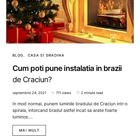
BLOG
CASA SI GRADINA
Cum poti pune instalatia in brazii
de Craciun?
septembrie 24, 2021
711 views
2 minute read
In mod normal, punem luminile bradului de Craciun intr-o
spirala, intorcand bradul astfel incat sa arate foarte
luminos.…
MAI MULT