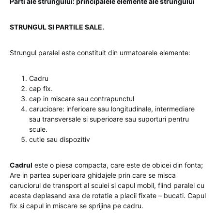
Parti ale strungului: principalele elemente ale strungului
STRUNGUL SI PARTILE SALE.
Strungul paralel este constituit din urmatoarele elemente:
Cadru
cap fix.
cap in miscare sau contrapunctul
carucioare: inferioare sau longitudinale, intermediare
sau transversale si superioare sau suporturi pentru
scule.
cutie sau dispozitiv
Cadrul
este o piesa compacta, care este de obicei din fonta;
Are in partea superioara ghidajele prin care se misca
caruciorul de transport al sculei si capul mobil, fiind paralel cu
acesta deplasand axa de rotatie a placii fixate – bucati. Capul
fix si capul in miscare se sprijina pe cadru.