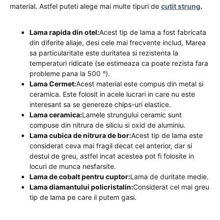
material. Astfel puteti alege mai multe tipuri de
cutit strung
.
Lama rapida din otel:
Acest tip de lama a fost fabricata
din diferite aliaje, desi cele mai frecvente includ
,
Marea
sa particularitate este duritatea si rezistenta la
temperaturi ridicate (se estimeaza ca poate rezista fara
probleme pana la 500 °).
Lama Cermet:
Acest material este compus din metal si
ceramica. Este folosit in acele lucrari in care nu este
interesant sa se genereze chips-uri elastice.
Lama ceramica:
Lamele strungului ceramic sunt
compuse din nitrura de siliciu si oxid de aluminiu.
Lama cubica de nitrura de bor:
Acest tip de lama este
considerat ceva mai fragil decat cel anterior, dar si
destul de greu, astfel incat acestea pot fi folosite in
locuri de munca nesfarsite.
Lama de cobalt pentru cuptor:
Lama de duritate medie.
Lama diamantului policristalin:
Considerat cel mai greu
tip de lama pe care il putem gasi.