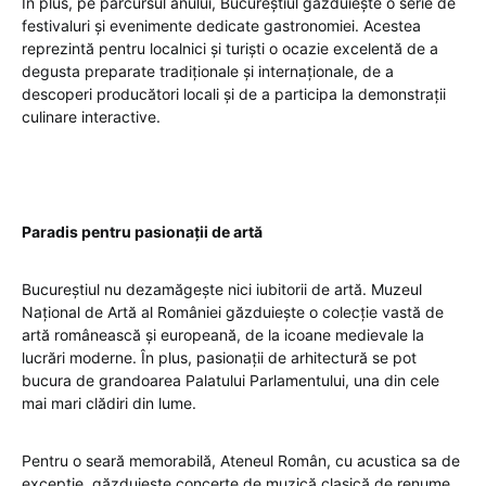
În plus, pe parcursul anului, Bucureștiul găzduiește o serie de
festivaluri și evenimente dedicate gastronomiei. Acestea
reprezintă pentru localnici și turiști o ocazie excelentă de a
degusta preparate tradiționale și internaționale, de a
descoperi producători locali și de a participa la demonstrații
culinare interactive.
Paradis pentru pasionații de artă
Bucureștiul nu dezamăgește nici iubitorii de artă. Muzeul
Național de Artă al României găzduiește o colecție vastă de
artă românească și europeană, de la icoane medievale la
lucrări moderne. În plus, pasionații de arhitectură se pot
bucura de grandoarea Palatului Parlamentului, una din cele
mai mari clădiri din lume.
Pentru o seară memorabilă, Ateneul Român, cu acustica sa de
excepție, găzduiește concerte de muzică clasică de renume.