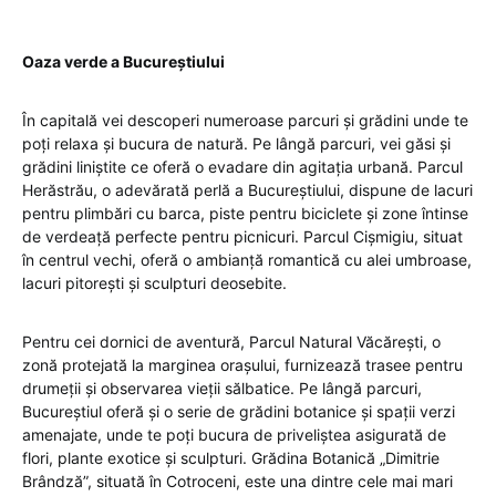
Oaza verde a Bucureștiului
În capitală vei descoperi numeroase parcuri și grădini unde te
poți relaxa și bucura de natură. Pe lângă parcuri, vei găsi și
grădini liniștite ce oferă o evadare din agitația urbană. Parcul
Herăstrău, o adevărată perlă a Bucureștiului, dispune de lacuri
pentru plimbări cu barca, piste pentru biciclete și zone întinse
de verdeață perfecte pentru picnicuri. Parcul Cișmigiu, situat
în centrul vechi, oferă o ambianță romantică cu alei umbroase,
lacuri pitorești și sculpturi deosebite.
Pentru cei dornici de aventură, Parcul Natural Văcărești, o
zonă protejată la marginea orașului, furnizează trasee pentru
drumeții și observarea vieții sălbatice. Pe lângă parcuri,
Bucureștiul oferă și o serie de grădini botanice și spații verzi
amenajate, unde te poți bucura de priveliștea asigurată de
flori, plante exotice și sculpturi. Grădina Botanică „Dimitrie
Brândză”, situată în Cotroceni, este una dintre cele mai mari