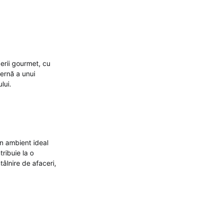
erii gourmet, cu
dernă a unui
lui.
n ambient ideal
ribuie la o
tâlnire de afaceri,