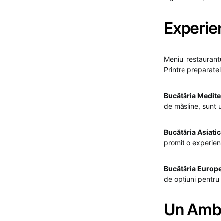
Experien
Meniul restaurantu
Printre preparatel
Bucătăria Medit
de măsline, sunt u
Bucătăria Asiati
promit o experien
Bucătăria Europ
de opțiuni pentru 
Un Amba