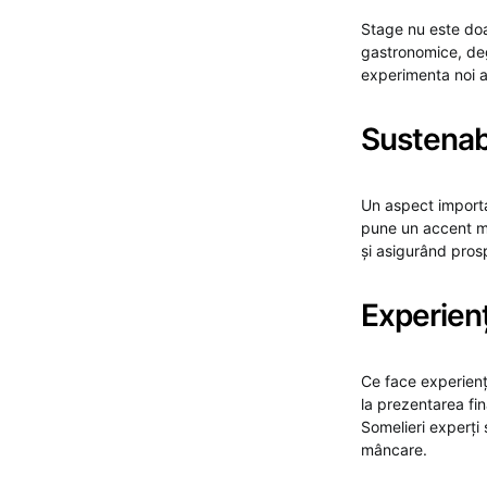
Stage nu este doar
gastronomice, deg
experimenta noi ar
Sustenabi
Un aspect importan
pune un accent mar
și asigurând prosp
Experien
Ce face experienț
la prezentarea fin
Somelieri experți
mâncare.