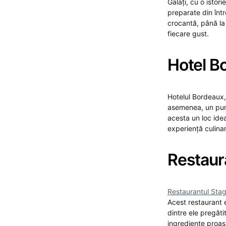
Galați, cu o istor
preparate din într
crocantă, până la 
fiecare gust.
Hotel B
Hotelul Bordeaux, 
asemenea, un punc
acesta un loc idea
experiență culina
Restaur
Restaurantul Stag
Acest restaurant 
dintre ele pregăti
ingrediente proas