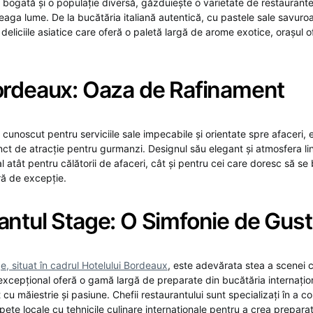
ie bogată și o populație diversă, găzduiește o varietate de restaurant
eaga lume. De la bucătăria italiană autentică, cu pastele sale savuro
deliciile asiatice care oferă o paletă largă de arome exotice, orașul 
ordeaux: Oaza de Rafinament
cunoscut pentru serviciile sale impecabile și orientate spre afaceri, 
t de atracție pentru gurmanzi. Designul său elegant și atmosfera lini
l atât pentru călătorii de afaceri, cât și pentru cei care doresc să se
ră de excepție.
antul Stage: O Simfonie de Gust
e, situat în cadrul Hotelului Bordeaux
, este adevărata stea a scenei c
excepțional oferă o gamă largă de preparate din bucătăria internațion
t cu măiestrie și pasiune. Chefii restaurantului sunt specializați în a 
pete locale cu tehnicile culinare internaționale pentru a crea prepar