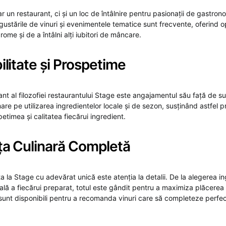
 un restaurant, ci și un loc de întâlnire pentru pasionații de gastron
ustările de vinuri și evenimentele tematice sunt frecvente, oferind o
ome și de a întâlni alți iubitori de mâncare.
litate și Prospetime
t al filozofiei restaurantului Stage este angajamentul său față de su
e pe utilizarea ingredientelor locale și de sezon, susținând astfel pr
etimea și calitatea fiecărui ingredient.
ța Culinară Completă
a la Stage cu adevărat unică este atenția la detalii. De la alegerea i
ală a fiecărui preparat, totul este gândit pentru a maximiza plăcerea 
 sunt disponibili pentru a recomanda vinuri care să completeze perfect