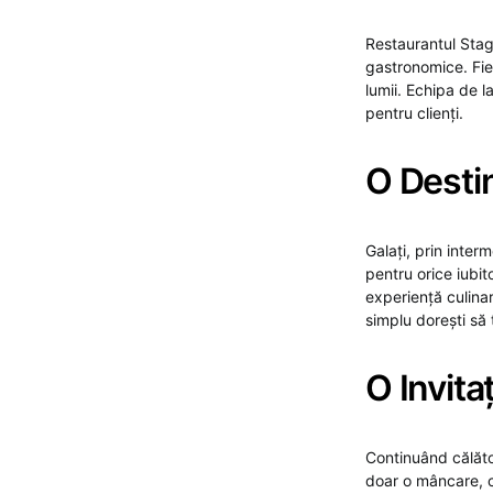
Restaurantul Stag
gastronomice. Fie
lumii. Echipa de l
pentru clienți.
O Destin
Galați, prin inter
pentru orice iubit
experiență culina
simplu dorești să 
O Invita
Continuând călăto
doar o mâncare, ci