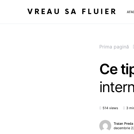
VREAU SA FLUIER
AFA
Prima pagină
Ce ti
inter
514 views
3 mi
Traian Preda
decembrie 2