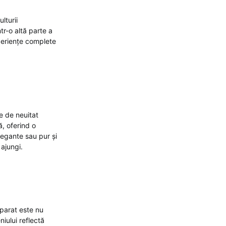
lturii
tr-o altă parte a
xperiențe complete
ie de neuitat
ă, oferind o
legante sau pur și
 ajungi.
eparat este nu
iului reflectă