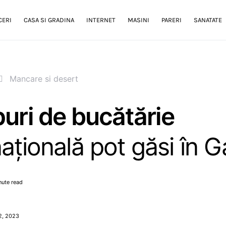
CERI
CASA SI GRADINA
INTERNET
MASINI
PARERI
SANATATE
Mancare si desert
puri de bucătărie
națională pot găsi în Ga
nute read
2, 2023