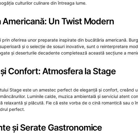
ogăția culturilor culinare din întreaga lume.
a Americană: Un Twist Modern
i prin oferirea unor preparate inspirate din bucătăria americană. Burg
superioară și o selecție de sosuri inovative, sunt o reinterpretare mo
bogate și deserturile decadente completează această secțiune a meniu
și Confort: Atmosfera la Stage
tului Stage este un amestec perfect de eleganță și confort, creând u
âncărurilor. Luminile calde, muzica ambientală și serviciul atent cont
ă relaxantă și plăcută. Fie că este vorba de o cină romantică sau o în
rul perfect.
te și Serate Gastronomice