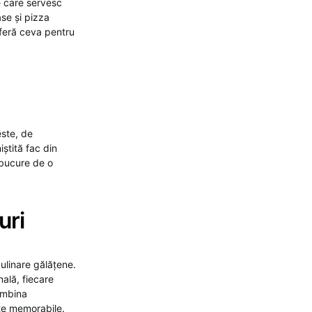
e care servesc
ase și pizza
oferă ceva pentru
este, de
ștită fac din
 bucure de o
uri
ulinare gălățene.
ală, fiecare
combina
ate memorabile.