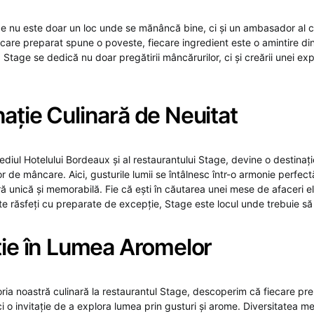
e nu este doar un loc unde se mănâncă bine, ci și un ambasador al cu
care preparat spune o poveste, fiecare ingredient este o amintire din
a Stage se dedică nu doar pregătirii mâncărurilor, ci și creării unei e
ație Culinară de Neuitat
mediul Hotelului Bordeaux și al restaurantului Stage, devine o destinaț
or de mâncare. Aici, gusturile lumii se întâlnesc într-o armonie perfect
ră unică și memorabilă. Fie că ești în căutarea unei mese de afaceri e
te răsfeți cu preparate de excepție, Stage este locul unde trebuie să
ție în Lumea Aromelor
ria noastră culinară la restaurantul Stage, descoperim că fiecare pr
 o invitație de a explora lumea prin gusturi și arome. Diversitatea men