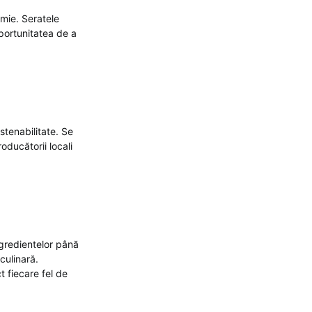
omie. Seratele
portunitatea de a
stenabilitate. Se
oducătorii locali
ngredientelor până
culinară.
 fiecare fel de