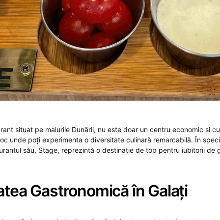
brant situat pe malurile Dunării, nu este doar un centru economic și cu
loc unde poți experimenta o diversitate culinară remarcabilă. În speci
urantul său, Stage, reprezintă o destinație de top pentru iubitorii de
atea Gastronomică în Galați