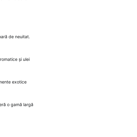
nară de neuitat.
romatice și ulei
mente exotice
oferă o gamă largă