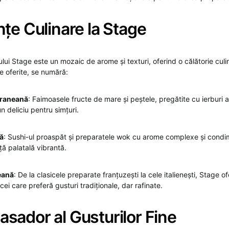
țe Culinare la Stage
lui Stage este un mozaic de arome și texturi, oferind o călătorie culi
e oferite, se numără:
eraneană
: Faimoasele fructe de mare și peștele, pregătite cu ierburi a
n deliciu pentru simțuri.
că
: Sushi-ul proaspăt și preparatele wok cu arome complexe și condi
ță palatală vibrantă.
eană
: De la clasicele preparate franțuzești la cele italienești, Stage 
cei care preferă gusturi tradiționale, dar rafinate.
sador al Gusturilor Fine