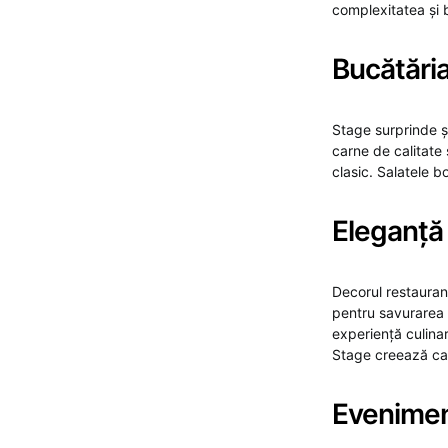
complexitatea și b
Bucătări
Stage surprinde ș
carne de calitate 
clasic. Salatele 
Eleganță 
Decorul restauran
pentru savurarea m
experiență culinar
Stage creează cad
Evenimen