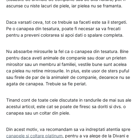
ascunse cu niste lacuri de piele, iar pielea nu se framanta.
Daca varsati ceva, tot ce trebuie sa faceti este sa il stergeti.
Pe o canapea din tesatura, poate fi necesar sa va frecati
pentru a preveni colorarea si apoi dati o spalare completa.
Nu absoarbe mirosurile la fel ca o canapea din tesatura. Bine
pentru daca aveti animale de companie sau doar un prieten
mirositor sau un membru al familiei, vestile bune sunt acelea
ca pielea nu retine mirosurile. In plus, este usor de sters puful
sau firele de par de la animalelr de companie, deoarece nu se
agata de canapea. Trebuie sa fie periat.
Tinand cont de toate cele discutate in randurile de mai sus ale
acestui articol, este cat se poate de firesc sa doriti si dvs. o
canapea sau un coltar din piele.
Din acest motiv, va recomandam sa va indreptati atentia spre
canapele si coltare platinum
, pentru a va alege de la Divani e