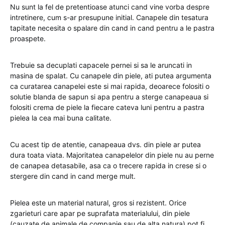
Nu sunt la fel de pretentioase atunci cand vine vorba despre
intretinere, cum s-ar presupune initial. Canapele din tesatura
tapitate necesita o spalare din cand in cand pentru a le pastra
proaspete.
Trebuie sa decuplati capacele pernei si sa le aruncati in
masina de spalat. Cu canapele din piele, ati putea argumenta
ca curatarea canapelei este si mai rapida, deoarece folositi o
solutie blanda de sapun si apa pentru a sterge canapeaua si
folositi crema de piele la fiecare cateva luni pentru a pastra
pielea la cea mai buna calitate.
Cu acest tip de atentie, canapeaua dvs. din piele ar putea
dura toata viata. Majoritatea canapelelor din piele nu au perne
de canapea detasabile, asa ca o trecere rapida in crese si o
stergere din cand in cand merge mult.
Pielea este un material natural, gros si rezistent. Orice
zgarieturi care apar pe suprafata materialului, din piele
(cauzate de animale de companie sau de alta natura) pot fi