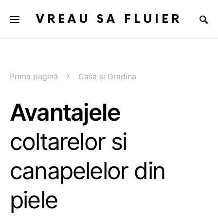
VREAU SA FLUIER
Prima pagină
Casa si Gradina
Avantajele
coltarelor si
canapelelor din
piele