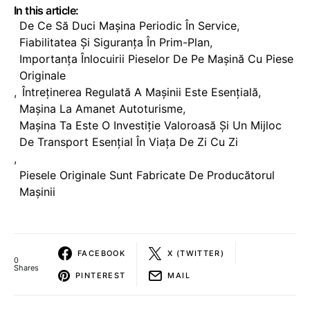
In this article:
De Ce Să Duci Mașina Periodic În Service
,
Fiabilitatea Și Siguranța În Prim-Plan
,
Importanța Înlocuirii Pieselor De Pe Mașină Cu Piese
Originale
,
Întreținerea Regulată A Mașinii Este Esențială
,
Mașina La Amanet Autoturisme
,
Mașina Ta Este O Investiție Valoroasă Și Un Mijloc
De Transport Esențial În Viața De Zi Cu Zi
,
Piesele Originale Sunt Fabricate De Producătorul
Mașinii
FACEBOOK
X (TWITTER)
0
Shares
PINTEREST
MAIL