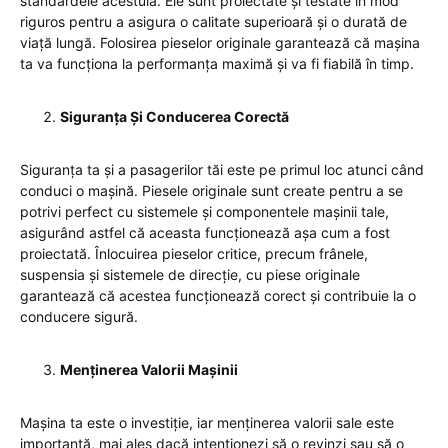
standardele acestuia. Ele sunt proiectate și testate în mod
riguros pentru a asigura o calitate superioară și o durată de
viață lungă. Folosirea pieselor originale garantează că mașina
ta va funcționa la performanța maximă și va fi fiabilă în timp.
Siguranța Și Conducerea Corectă
Siguranța ta și a pasagerilor tăi este pe primul loc atunci când
conduci o mașină. Piesele originale sunt create pentru a se
potrivi perfect cu sistemele și componentele mașinii tale,
asigurând astfel că aceasta funcționează așa cum a fost
proiectată. Înlocuirea pieselor critice, precum frânele,
suspensia și sistemele de direcție, cu piese originale
garantează că acestea funcționează corect și contribuie la o
conducere sigură.
Menținerea Valorii Mașinii
Mașina ta este o investiție, iar menținerea valorii sale este
importantă, mai ales dacă intenționezi să o revinzi sau să o