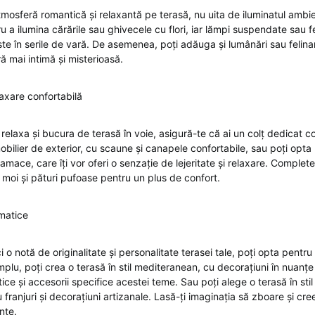
mosferă romantică și relaxantă pe terasă, nu uita de iluminatul ambient
u a ilumina cărările sau ghivecele cu flori, iar lămpi suspendate sau f
te în serile de vară. De asemenea, poți adăuga și lumânări sau felina
ă mai intimă și misterioasă.
axare confortabilă
relaxa și bucura de terasă în voie, asigură-te că ai un colț dedicat co
bilier de exterior, cu scaune și canapele confortabile, sau poți opta p
mace, care îți vor oferi o senzație de lejeritate și relaxare. Comple
 moi și pături pufoase pentru un plus de confort.
matice
 o notă de originalitate și personalitate terasei tale, poți opta pentru
lu, poți crea o terasă în stil mediteranean, cu decorațiuni în nuanțe
ice și accesorii specifice acestei teme. Sau poți alege o terasă în st
 franjuri și decorațiuni artizanale. Lasă-ți imaginația să zboare și cr
nte.