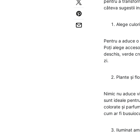
pentru a transform
câteva sugestii in
Alege culor
Pentru a aduce o 
Poți alege accesor
deschis, verde cru
zi.
Plante și fl
Nimic nu aduce via
sunt ideale pentr
colorate și parfu
cum ar fi busuiocu
Iluminat am