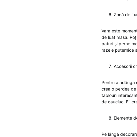
Zonă de lua
Vara este momentu
de luat masa. Poți
paturi și perne m
razele puternice al
Accesorii c
Pentru a adăuga un
crea o perdea de l
tablouri interesa
de cauciuc. Fii cre
Elemente d
Pe lângă decorare