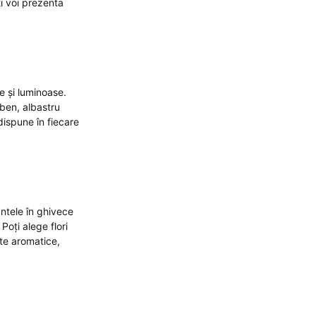
ți voi prezenta
e și luminoase.
lben, albastru
dispune în fiecare
antele în ghivece
oți alege flori
te aromatice,