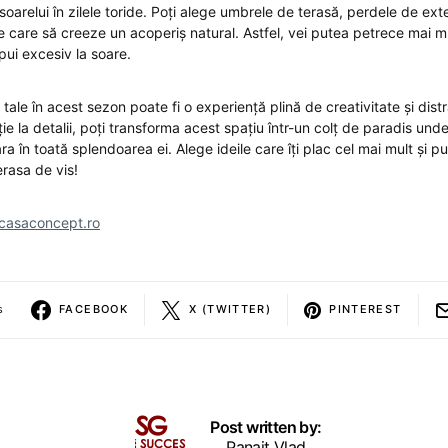
soarelui în zilele toride. Poți alege umbrele de terasă, perdele de exte
e care să creeze un acoperiș natural. Astfel, vei putea petrece mai mu
xpui excesiv la soare.
tale în acest sezon poate fi o experiență plină de creativitate și dist
ție la detalii, poți transforma acest spațiu într-un colț de paradis unde
ra în toată splendoarea ei. Alege ideile care îți plac cel mai mult și p
erasa de vis!
casaconcept.ro
s
FACEBOOK
X (TWITTER)
PINTEREST
Post written by:
Panait Vlad