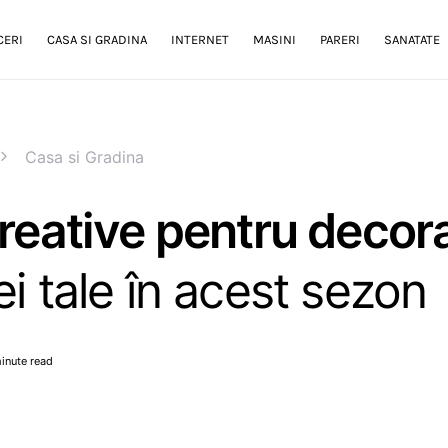
CERI
CASA SI GRADINA
INTERNET
MASINI
PARERI
SANATATE
Casa si Gradina
creative pentru decor
ei tale în acest sezon
inute read