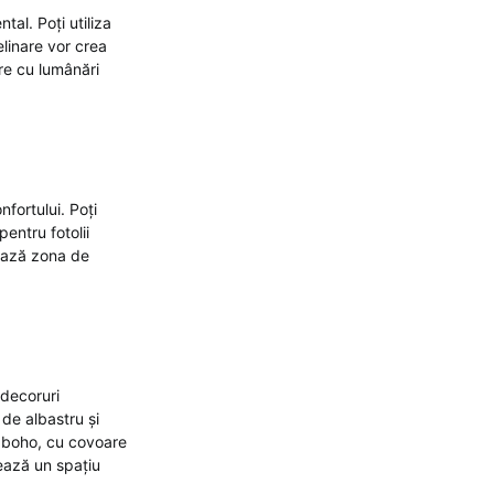
al. Poți utiliza
elinare vor crea
re cu lumânări
nfortului. Poți
entru fotolii
tează zona de
 decoruri
 de albastru și
il boho, cu covoare
eează un spațiu