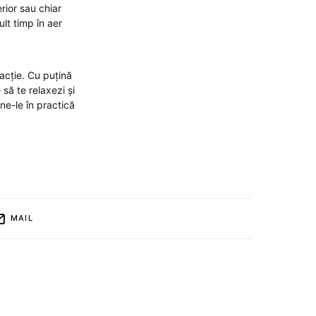
rior sau chiar
lt timp în aer
racție. Cu puțină
 să te relaxezi și
une-le în practică
MAIL