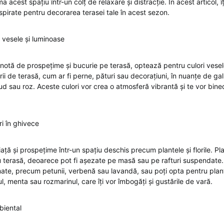
a acest spațiu într-un colț de relaxare și distracție. În acest articol, î
spirate pentru decorarea terasei tale în acest sezon.
i vesele și luminoase
notă de prospețime și bucurie pe terasă, optează pentru culori vesel
ii de terasă, cum ar fi perne, pături sau decorațiuni, în nuanțe de ga
d sau roz. Aceste culori vor crea o atmosferă vibrantă și te vor bine
ori în ghivece
ță și prospețime într-un spațiu deschis precum plantele și florile. Pl
u terasă, deoarece pot fi așezate pe masă sau pe rafturi suspendate. P
mate, precum petunii, verbenă sau lavandă, sau poți opta pentru plan
l, menta sau rozmarinul, care îți vor îmbogăți și gustările de vară.
biental