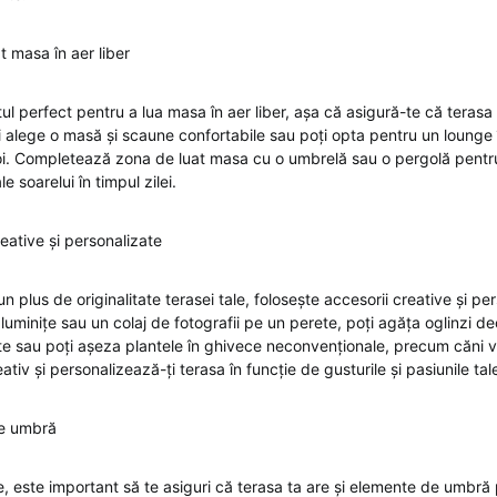
t masa în aer liber
l perfect pentru a lua masa în aer liber, așa că asigură-te că terasa 
 alege o masă și scaune confortabile sau poți opta pentru un lounge în
oi. Completează zona de luat masa cu o umbrelă sau o pergolă pentru
e soarelui în timpul zilei.
reative și personalizate
 plus de originalitate terasei tale, folosește accesorii creative și per
uminițe sau un colaj de fotografii pe un perete, poți agăța oglinzi d
nte sau poți așeza plantele în ghivece neconvenționale, precum căni v
ativ și personalizează-ți terasa în funcție de gusturile și pasiunile tal
e umbră
, este important să te asiguri că terasa ta are și elemente de umbră 