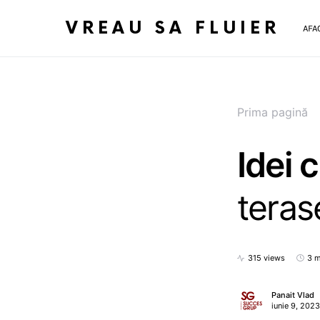
VREAU SA FLUIER
AFA
Prima pagină
Idei 
teras
315 views
3 m
Panait Vlad
iunie 9, 2023