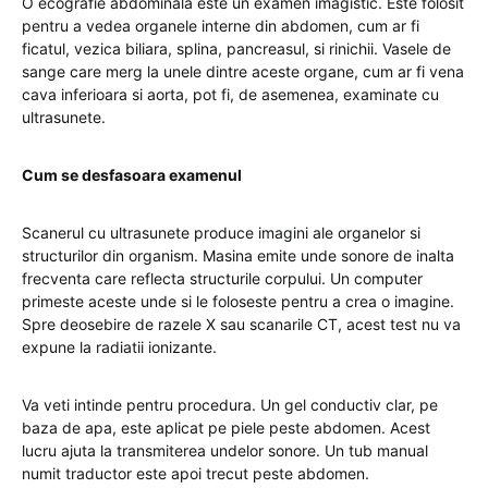
O ecografie abdominala este un examen imagistic. Este folosit
pentru a vedea organele interne din abdomen, cum ar fi
ficatul, vezica biliara, splina, pancreasul, si rinichii. Vasele de
sange care merg la unele dintre aceste organe, cum ar fi vena
cava inferioara si aorta, pot fi, de asemenea, examinate cu
ultrasunete.
Cum se desfasoara examenul
Scanerul cu ultrasunete produce imagini ale organelor si
structurilor din organism. Masina emite unde sonore de inalta
frecventa care reflecta structurile corpului. Un computer
primeste aceste unde si le foloseste pentru a crea o imagine.
Spre deosebire de razele X sau scanarile CT, acest test nu va
expune la radiatii ionizante.
Va veti intinde pentru procedura. Un gel conductiv clar, pe
baza de apa, este aplicat pe piele peste abdomen. Acest
lucru ajuta la transmiterea undelor sonore. Un tub manual
numit traductor este apoi trecut peste abdomen.