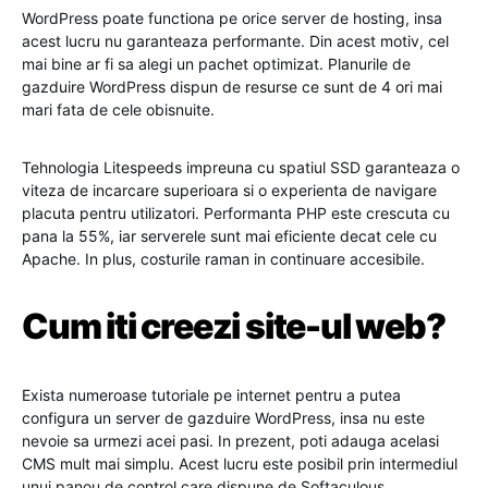
WordPress poate functiona pe orice server de hosting, insa
acest lucru nu garanteaza performante. Din acest motiv, cel
mai bine ar fi sa alegi un pachet optimizat. Planurile de
gazduire WordPress dispun de resurse ce sunt de 4 ori mai
mari fata de cele obisnuite.
Tehnologia Litespeeds impreuna cu spatiul SSD garanteaza o
viteza de incarcare superioara si o experienta de navigare
placuta pentru utilizatori. Performanta PHP este crescuta cu
pana la 55%, iar serverele sunt mai eficiente decat cele cu
Apache. In plus, costurile raman in continuare accesibile.
Cum iti creezi site-ul web?
Exista numeroase tutoriale pe internet pentru a putea
configura un server de gazduire WordPress, insa nu este
nevoie sa urmezi acei pasi. In prezent, poti adauga acelasi
CMS mult mai simplu. Acest lucru este posibil prin intermediul
unui panou de control care dispune de Softaculous.