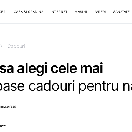
CERI
CASA SI GRADINA
INTERNET
MASINI
PARERI
SANATATE
Cadouri
a alegi cele mai
ase cadouri pentru n
minute read
 2022