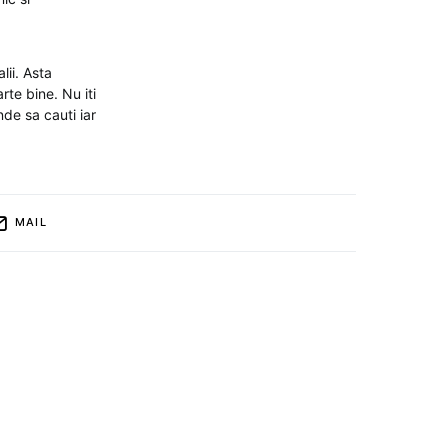
lii. Asta
rte bine. Nu iti
nde sa cauti iar
MAIL