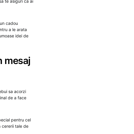
sa te asiguri ca ai
u un cadou
tru a le arata
rumoase idei de
n mesaj
rebui sa acorzi
ginal de a face
ecial pentru cel
 cererii tale de