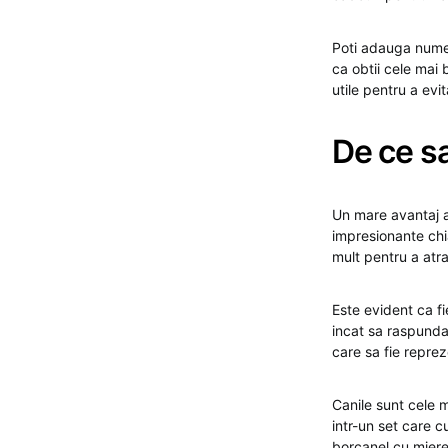
Poti adauga numele
ca obtii cele mai 
utile pentru a evi
De ce sa
Un mare avantaj a
impresionante chia
mult pentru a atra
Este evident ca fi
incat sa raspunda
care sa fie reprez
Canile sunt cele 
intr-un set care cu
borcanel cu miere