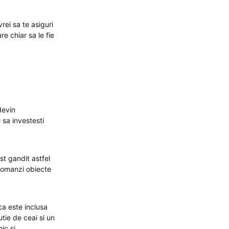
rei sa te asiguri
e chiar sa le fie
devin
 sa investesti
st gandit astfel
 comanzi obiecte
ca este inclusa
utie de ceai si un
ic si