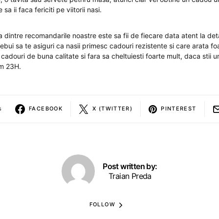
a ii faca fericiti pe viitorii nasi.
intre recomandarile noastre este sa fii de fiecare data atent la deta
bui sa te asiguri ca nasii primesc cadouri rezistente si care arata foa
i cadouri de buna calitate si fara sa cheltuiesti foarte mult, daca stii u
am 23H.
s
FACEBOOK
X (TWITTER)
PINTEREST
Post written by:
Traian Preda
FOLLOW