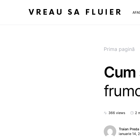
VREAU SA FLUIER
AFA
Prima pagină
Cum s
frumo
366 views
2 
Traian Preda
ianuarie 14,