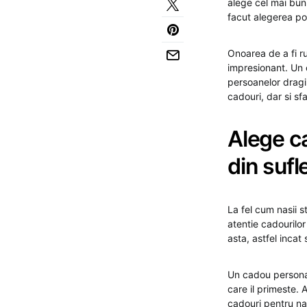
alege cel mai bu
facut alegerea pot
Onoarea de a fi ru
impresionant. Un 
persoanelor dragi 
cadouri, dar si sf
Alege ca
din sufl
La fel cum nasii
atentie cadourilor
asta, astfel incat
Un cadou personal
care il primeste. 
cadouri pentru na