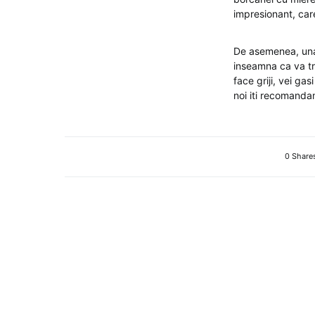
impresionant, care s
De asemenea, una d
inseamna ca va tre
face griji, vei gas
noi iti recomand
0 Share