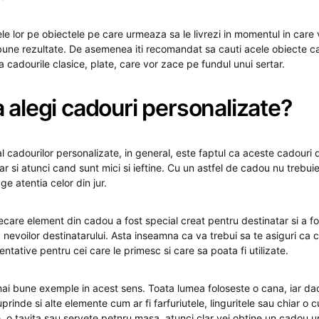
 lor pe obiectele pe care urmeaza sa le livrezi in momentul in care v
bune rezultate. De asemenea iti recomandat sa cauti acele obiecte car
ta cadourile clasice, plate, care vor zace pe fundul unui sertar.
 alegi cadouri personalizate?
l cadourilor personalizate, in general, este faptul ca aceste cadouri 
r si atunci cand sunt mici si ieftine. Cu un astfel de cadou nu trebuie
ge atentia celor din jur.
ecare element din cadou a fost special creat pentru destinatar si a fo
 nevoilor destinatarului. Asta inseamna ca va trebui sa te asiguri ca
entative pentru cei care le primesc si care sa poata fi utilizate.
mai bune exemple in acest sens. Toata lumea foloseste o cana, iar da
prinde si alte elemente cum ar fi farfuriutele, linguritele sau chiar o c
, o tavita sau servete petnru masa, atunci clar vei obtine un cadou un