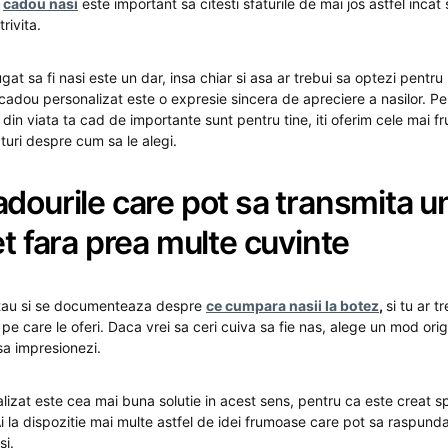
n
cadou nasi
este important sa citesti sfaturile de mai jos astfel incat 
rivita.
gat sa fi nasi este un dar, insa chiar si asa ar trebui sa optezi pentr
cadou personalizat este o expresie sincera de apreciere a nasilor. Pen
din viata ta cad de importante sunt pentru tine, iti oferim cele mai f
aturi despre cum sa le alegi.
dourile care pot sa transmita u
et fara prea multe cuvinte
 stau si se documenteaza despre
ce cumpara nasii la botez
,
si tu ar t
 pe care le oferi. Daca vrei sa ceri cuiva sa fie nas, alege un mod ori
 sa impresionezi.
izat este cea mai buna solutie in acest sens, pentru ca este creat sp
Ai la dispozitie mai multe astfel de idei frumoase care pot sa raspunda
si.