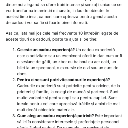
dintre noi alegand sa ofere trairi intense și senzații unice ce se
vor transforma in amintiri minunate, in loc de obiecte. In
acelasi timp insa, oameni care opteaza pentru genul acesta
de cadouri vor sa fie si foarte bine informati.
Asa ca, iată mai jos cele mai frecvente 10 întrebări legate de
aceste tipuri de cadouri, poate te ajuta si pe tine:
Ce este un cadou experiență?
Un cadou experiență
este o activitate sau un eveniment oferit în dar, cum ar fi
o sesiune de gătit, un zbor cu balonul cu aer cald, un
bilet la un spectacol, o excursie de o zi sau un curs de
dans.
Pentru cine sunt potrivite cadourile experiență?
Cadourile experiență sunt potrivite pentru oricine, de la
prieteni și familie, la colegi de muncă și parteneri. Sunt
multe variante si pentru copii sau pentru cupluri. Sunt
ideale pentru cei care apreciază trăirile și amintirile mai
mult decât obiectele materiale.
Cum aleg un cadou experiență potrivit?
Este important
să iei în considerare interesele și preferințele persoanei
căreia îi oferi cadoul. De exemplu, un pasionat de