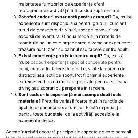
majoritatea furnizorilor de experiențe oferă
reprogramarea activității fără costuri suplimentare.
Pot oferi cadouri experiență pentru grupuri?
Da, multe
experiențe sunt disponibile și pentru grupuri, cum ar fi
tururi de degustare de vinuri, escape room-uri sau
excursii de aventură. O noua moda si in materie de
teambuilding-uri este organizarea diverselor experiente:
treasure hunt, zbor cu balonul sau tabere pentru adulti.
Există experiențe potrivite pentru copii?
Da, există
multe
cadouri experiență special concepute pentru
copii
, cum ar fi ateliere de creație, vizite la parcuri de
distracții sau lecții de sport. Pot fi chiar si experiente
extreme: enduro cu motoare potrivite pentru ei, scuba
diving sau zboruri cu parapanta in tandem.
Sunt cadourile experiență mai scumpe decât cele
materiale?
Prețurile variază foarte mult în funcție de
tipul de experiență și de furnizor. Există experiențe
pentru toate bugetele, de la activități accesibile la
experiențe de lux.
Aceste întrebări acoperă principalele aspecte pe care oamenii