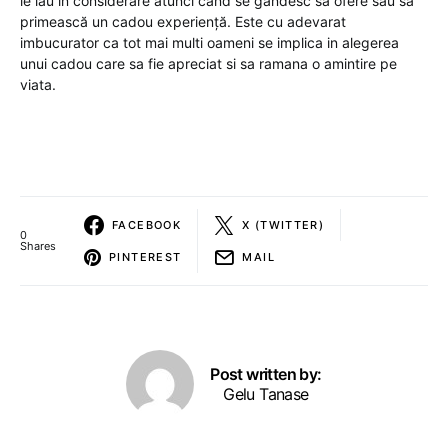
le iau în considerare atunci când se gândesc să ofere sau să
primească un cadou experiență. Este cu adevarat
imbucurator ca tot mai multi oameni se implica in alegerea
unui cadou care sa fie apreciat si sa ramana o amintire pe
viata.
FACEBOOK
X (TWITTER)
0
Shares
PINTEREST
MAIL
Post written by:
Gelu Tanase