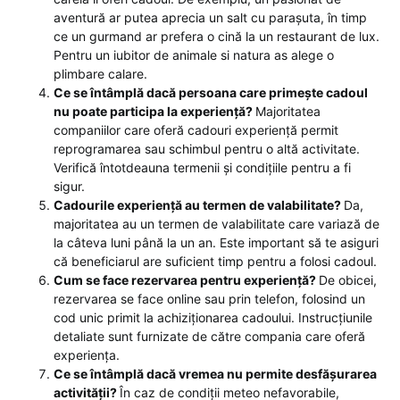
aventură ar putea aprecia un salt cu parașuta, în timp
ce un gurmand ar prefera o cină la un restaurant de lux.
Pentru un iubitor de animale si natura as alege o
plimbare calare.
Ce se întâmplă dacă persoana care primește cadoul
nu poate participa la experiență?
Majoritatea
companiilor care oferă cadouri experiență permit
reprogramarea sau schimbul pentru o altă activitate.
Verifică întotdeauna termenii și condițiile pentru a fi
sigur.
Cadourile experiență au termen de valabilitate?
Da,
majoritatea au un termen de valabilitate care variază de
la câteva luni până la un an. Este important să te asiguri
că beneficiarul are suficient timp pentru a folosi cadoul.
Cum se face rezervarea pentru experiență?
De obicei,
rezervarea se face online sau prin telefon, folosind un
cod unic primit la achiziționarea cadoului. Instrucțiunile
detaliate sunt furnizate de către compania care oferă
experiența.
Ce se întâmplă dacă vremea nu permite desfășurarea
activității?
În caz de condiții meteo nefavorabile,