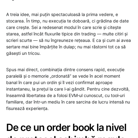
A treia idee, mai puțin spectaculoasă la prima vedere, e
stocarea. În timp, nu execuția te doboară, ci grădina de date
care crește. Sei a redesenat modul în care scrie și citește
starea, astfel încât fluxurile tipice din trading — multe citiri și
scrieri scurte — să nu îngreuneze rețeaua. E ca și cum ai avea
sertare mai bine împărțite în dulap; nu mai răstorni tot ca să
găsești un tricou.
Spus mai direct, combinația dintre consens rapid, execuție
paralelă și o memorie „ordonată” se vede în acel moment
banal în care pui un ordin și îl vezi confirmat aproape
instantaneu, la prețul la care l‑ai gândit. Pentru cine dezvoltă,
înseamnă libertatea de a folosi EVM‑ul cunoscut, cu tool‑uri
familiare, dar într‑un mediu în care sarcina de lucru intensă nu
fisurează experiența.
De ce un order book la nivel