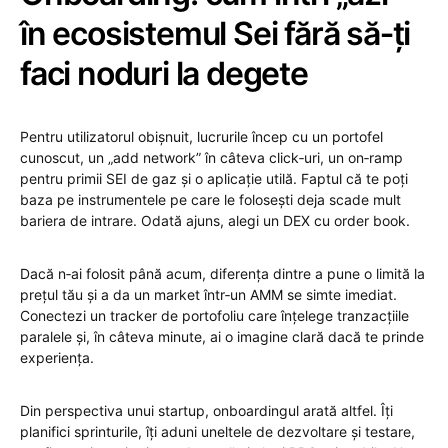
în ecosistemul Sei fără să‑ți
faci noduri la degete
Pentru utilizatorul obișnuit, lucrurile încep cu un portofel
cunoscut, un „add network” în câteva click‑uri, un on‑ramp
pentru primii SEI de gaz și o aplicație utilă. Faptul că te poți
baza pe instrumentele pe care le folosești deja scade mult
bariera de intrare. Odată ajuns, alegi un DEX cu order book.
Dacă n‑ai folosit până acum, diferența dintre a pune o limită la
prețul tău și a da un market într‑un AMM se simte imediat.
Conectezi un tracker de portofoliu care înțelege tranzacțiile
paralele și, în câteva minute, ai o imagine clară dacă te prinde
experiența.
Din perspectiva unui startup, onboardingul arată altfel. Îți
planifici sprinturile, îți aduni uneltele de dezvoltare și testare,