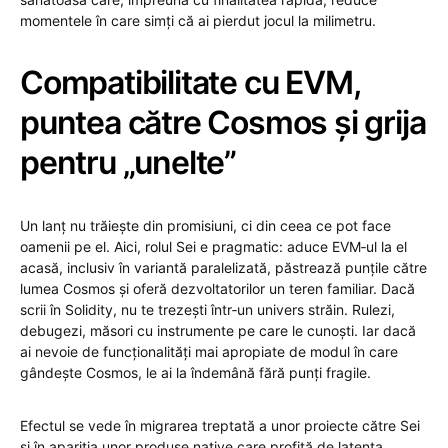
momentele în care simți că ai pierdut jocul la milimetru.
Compatibilitate cu EVM,
puntea către Cosmos și grija
pentru „unelte”
Un lanț nu trăiește din promisiuni, ci din ceea ce pot face
oamenii pe el. Aici, rolul Sei e pragmatic: aduce EVM‑ul la el
acasă, inclusiv în variantă paralelizată, păstrează punțile către
lumea Cosmos și oferă dezvoltatorilor un teren familiar. Dacă
scrii în Solidity, nu te trezești într‑un univers străin. Rulezi,
debugezi, măsori cu instrumente pe care le cunoști. Iar dacă
ai nevoie de funcționalități mai apropiate de modul în care
gândește Cosmos, le ai la îndemână fără punți fragile.
Efectul se vede în migrarea treptată a unor proiecte către Sei
și în apariția unor produse native care profită de latența