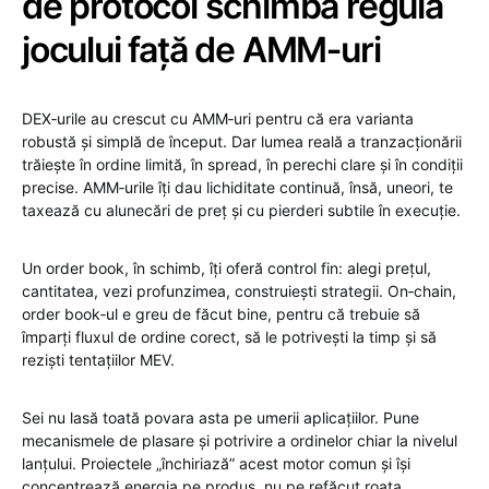
de protocol schimbă regula
jocului față de AMM‑uri
DEX‑urile au crescut cu AMM‑uri pentru că era varianta
robustă și simplă de început. Dar lumea reală a tranzacționării
trăiește în ordine limită, în spread, în perechi clare și în condiții
precise. AMM‑urile îți dau lichiditate continuă, însă, uneori, te
taxează cu alunecări de preț și cu pierderi subtile în execuție.
Un order book, în schimb, îți oferă control fin: alegi prețul,
cantitatea, vezi profunzimea, construiești strategii. On‑chain,
order book‑ul e greu de făcut bine, pentru că trebuie să
împarți fluxul de ordine corect, să le potrivești la timp și să
reziști tentațiilor MEV.
Sei nu lasă toată povara asta pe umerii aplicațiilor. Pune
mecanismele de plasare și potrivire a ordinelor chiar la nivelul
lanțului. Proiectele „închiriază” acest motor comun și își
concentrează energia pe produs, nu pe refăcut roata.