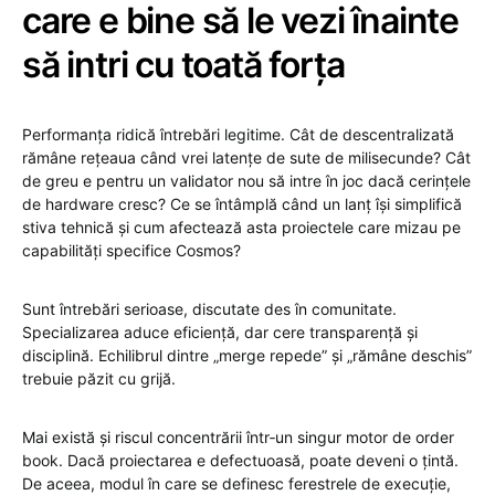
care e bine să le vezi înainte
să intri cu toată forța
Performanța ridică întrebări legitime. Cât de descentralizată
rămâne rețeaua când vrei latențe de sute de milisecunde? Cât
de greu e pentru un validator nou să intre în joc dacă cerințele
de hardware cresc? Ce se întâmplă când un lanț își simplifică
stiva tehnică și cum afectează asta proiectele care mizau pe
capabilități specifice Cosmos?
Sunt întrebări serioase, discutate des în comunitate.
Specializarea aduce eficiență, dar cere transparență și
disciplină. Echilibrul dintre „merge repede” și „rămâne deschis”
trebuie păzit cu grijă.
Mai există și riscul concentrării într‑un singur motor de order
book. Dacă proiectarea e defectuoasă, poate deveni o țintă.
De aceea, modul în care se definesc ferestrele de execuție,