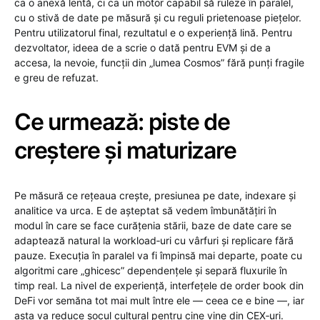
ca o anexă lentă, ci ca un motor capabil să ruleze în paralel,
cu o stivă de date pe măsură și cu reguli prietenoase piețelor.
Pentru utilizatorul final, rezultatul e o experiență lină. Pentru
dezvoltator, ideea de a scrie o dată pentru EVM și de a
accesa, la nevoie, funcții din „lumea Cosmos” fără punți fragile
e greu de refuzat.
Ce urmează: piste de
creștere și maturizare
Pe măsură ce rețeaua crește, presiunea pe date, indexare și
analitice va urca. E de așteptat să vedem îmbunătățiri în
modul în care se face curățenia stării, baze de date care se
adaptează natural la workload‑uri cu vârfuri și replicare fără
pauze. Execuția în paralel va fi împinsă mai departe, poate cu
algoritmi care „ghicesc” dependențele și separă fluxurile în
timp real. La nivel de experiență, interfețele de order book din
DeFi vor semăna tot mai mult între ele — ceea ce e bine —, iar
asta va reduce șocul cultural pentru cine vine din CEX‑uri.