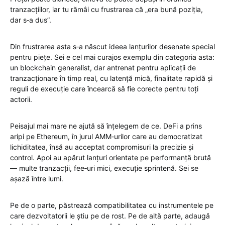
tranzacțiilor, iar tu rămâi cu frustrarea că „era bună poziția,
dar s‑a dus”.
Din frustrarea asta s‑a născut ideea lanțurilor desenate special
pentru piețe. Sei e cel mai curajos exemplu din categoria asta:
un blockchain generalist, dar antrenat pentru aplicații de
tranzacționare în timp real, cu latență mică, finalitate rapidă și
reguli de execuție care încearcă să fie corecte pentru toți
actorii.
Peisajul mai mare ne ajută să înțelegem de ce. DeFi a prins
aripi pe Ethereum, în jurul AMM‑urilor care au democratizat
lichiditatea, însă au acceptat compromisuri la precizie și
control. Apoi au apărut lanțuri orientate pe performanță brută
— multe tranzacții, fee‑uri mici, execuție sprintenă. Sei se
așază între lumi.
Pe de o parte, păstrează compatibilitatea cu instrumentele pe
care dezvoltatorii le știu pe de rost. Pe de altă parte, adaugă