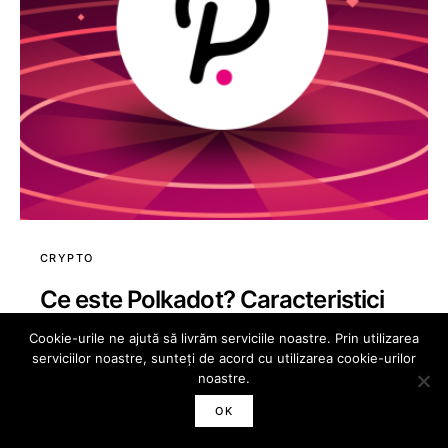
CRYPTO
Ce este Polkadot? Caracteristici
Distinctive ale Polkadot
Cookie-urile ne ajută să livrăm serviciile noastre. Prin utilizarea
serviciilor noastre, sunteți de acord cu utilizarea cookie-urilor
noastre.
martie 11, 2024
520 views
4 minute read
OK
Polkadot reprezintă una dintre cele mai inovatoare și
discutate tehnologii în lumea blockchain. Cu o abordare