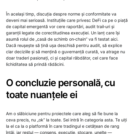
În același timp, discuția despre norme și conformitate va
deveni mai serioasă. Instituțiile care privesc DeFi ca pe o piață
de capital emergentă vor cere raportări, audit trail‑uri și
garanții legate de corectitudinea execuției. Un lanț care își
asumă rolul de „casă de schimb on‑chain” va fi testat aici.
Dacă reușește să țină ușa deschisă pentru audit, să explice
clar deciziile și să mențină o guvernanță curată, va atrage nu
doar traderi pasionați, ci și capital răbdător, cel care face
lichiditatea să prindă rădăcini.
O concluzie personală, cu
toate nuanțele ei
Am o slăbiciune pentru proiectele care aleg să fie bune la
ceva precis, nu „ok” la toate. Sei intră în categoria asta. Te uiți
la el ca la o platformă în care tradingul e cetățean de rang
întâi, iar restul — consens, execuție, stocare, unelte —