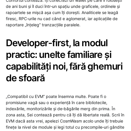
Confortul contează. Îți conectezi un wallet pe care îl folosești
de ani buni și îl duci într‑un spațiu unde graficele, ordinele și
rapoartele se mișcă așa cum îți dorești. Analiticele se leagă
firesc, RPC‑urile nu cad când e aglomerat, iar aplicațiile de
raportare „înțeleg” tranzacțiile paralele.
Developer‑first, la modul
practic: unelte familiare și
capabilități noi, fără ghemuri
de sfoară
„Compatibil cu EVM” poate însemna multe. Poate fi o
promisiune vagă sau o experiență în care bibliotecile,
indexările, monitorizările și de‑băgările merg din prima. În
zona asta, Sei contează pentru că îți dă libertate reală. Scrii în
EVM dacă asta vrei, apelezi CosmWasm acolo unde îți trebuie
finețe la nivel de module și legi totul cu precompile‑uri gândite