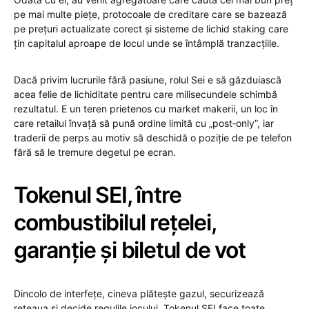
pe mai multe piețe, protocoale de creditare care se bazează
pe prețuri actualizate corect și sisteme de lichid staking care
țin capitalul aproape de locul unde se întâmplă tranzacțiile.
Dacă privim lucrurile fără pasiune, rolul Sei e să găzduiască
acea felie de lichiditate pentru care milisecundele schimbă
rezultatul. E un teren prietenos cu market makerii, un loc în
care retailul învață să pună ordine limită cu „post‑only”, iar
traderii de perps au motiv să deschidă o poziție de pe telefon
fără să le tremure degetul pe ecran.
Tokenul SEI, între
combustibilul rețelei,
garanție și biletul de vot
Dincolo de interfețe, cineva plătește gazul, securizează
rețeaua și decide regulile jocului. Tokenul SEI face toate