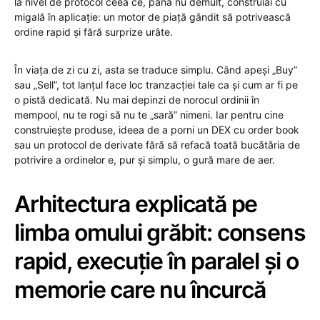
la nivel de protocol ceea ce, până nu demult, construiai cu
migală în aplicație: un motor de piață gândit să potrivească
ordine rapid și fără surprize urâte.
În viața de zi cu zi, asta se traduce simplu. Când apeși „Buy”
sau „Sell”, tot lanțul face loc tranzacției tale ca și cum ar fi pe
o pistă dedicată. Nu mai depinzi de norocul ordinii în
mempool, nu te rogi să nu te „sară” nimeni. Iar pentru cine
construiește produse, ideea de a porni un DEX cu order book
sau un protocol de derivate fără să refacă toată bucătăria de
potrivire a ordinelor e, pur și simplu, o gură mare de aer.
Arhitectura explicată pe
limba omului grăbit: consens
rapid, execuție în paralel și o
memorie care nu încurcă