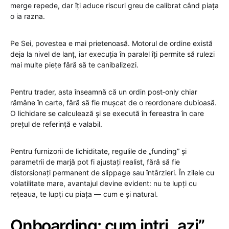
merge repede, dar îți aduce riscuri greu de calibrat când piața
o ia razna.
Pe Sei, povestea e mai prietenoasă. Motorul de ordine există
deja la nivel de lanț, iar execuția în paralel îți permite să rulezi
mai multe piețe fără să te canibalizezi.
Pentru trader, asta înseamnă că un ordin post‑only chiar
rămâne în carte, fără să fie mușcat de o reordonare dubioasă.
O lichidare se calculează și se execută în fereastra în care
prețul de referință e valabil.
Pentru furnizorii de lichiditate, regulile de „funding” și
parametrii de marjă pot fi ajustați realist, fără să fie
distorsionați permanent de slippage sau întârzieri. În zilele cu
volatilitate mare, avantajul devine evident: nu te lupți cu
rețeaua, te lupți cu piața — cum e și natural.
Onboarding: cum intri „azi”