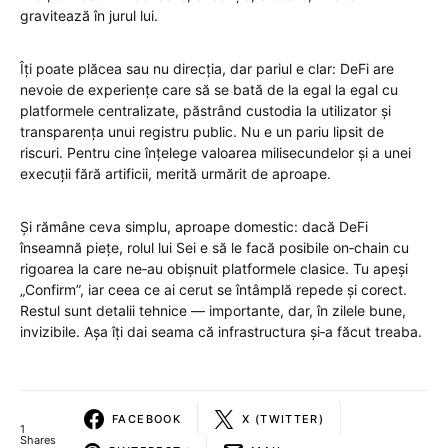
gravitează în jurul lui.
Îți poate plăcea sau nu direcția, dar pariul e clar: DeFi are
nevoie de experiențe care să se bată de la egal la egal cu
platformele centralizate, păstrând custodia la utilizator și
transparența unui registru public. Nu e un pariu lipsit de
riscuri. Pentru cine înțelege valoarea milisecundelor și a unei
execuții fără artificii, merită urmărit de aproape.
Și rămâne ceva simplu, aproape domestic: dacă DeFi
înseamnă piețe, rolul lui Sei e să le facă posibile on‑chain cu
rigoarea la care ne‑au obișnuit platformele clasice. Tu apeși
„Confirm”, iar ceea ce ai cerut se întâmplă repede și corect.
Restul sunt detalii tehnice — importante, dar, în zilele bune,
invizibile. Așa îți dai seama că infrastructura și‑a făcut treaba.
FACEBOOK
X (TWITTER)
1
Shares