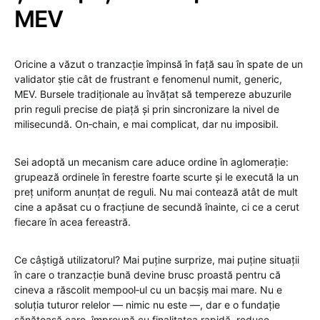
MEV
Oricine a văzut o tranzacție împinsă în față sau în spate de un
validator știe cât de frustrant e fenomenul numit, generic,
MEV. Bursele tradiționale au învățat să tempereze abuzurile
prin reguli precise de piață și prin sincronizare la nivel de
milisecundă. On‑chain, e mai complicat, dar nu imposibil.
Sei adoptă un mecanism care aduce ordine în aglomerație:
grupează ordinele în ferestre foarte scurte și le execută la un
preț uniform anunțat de reguli. Nu mai contează atât de mult
cine a apăsat cu o fracțiune de secundă înainte, ci ce a cerut
fiecare în acea fereastră.
Ce câștigă utilizatorul? Mai puține surprize, mai puține situații
în care o tranzacție bună devine brusc proastă pentru că
cineva a răscolit mempool‑ul cu un bacșiș mai mare. Nu e
soluția tuturor relelor — nimic nu este —, dar e o fundație
sănătoasă care, împreună cu finalitatea rapidă, reduce