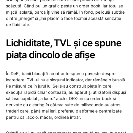
scăzută. Când pui un grafic peste un order book, iar totul se
mișcă laolaltă, parcă îți vine să rămâi. În fond, peliculă subțire
dintre „merge” și „îmi place” o face tocmai această senzație
de fluiditate.
Lichiditate, TVL și ce spune
piața dincolo de afișe
În DeFi, banii blocați în contracte spun o poveste despre
încredere. TVL‑ul nu e singurul indicator, dar rămâne o busolă.
Pe măsură ce în jurul lui Sei s‑au construit piețe în care
execuția rapidă chiar contează, au apărut și utilizatorii dispuși
să lase capitalul „la lucru” acolo. DEX‑uri cu order book și
derivate cu clearing în câteva sute de milisecunde au atras
traderi care, până mai ieri, preferau platformele centralizate
pentru că „acolo, măcar, ordinea intră”.
Odată cu ei, au venit agregatoare care caută cel mai bun preț