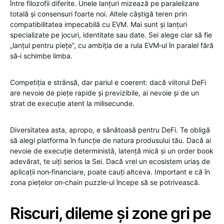
între filozofii diferite. Unele lanțuri mizează pe paralelizare
totală și consensuri foarte noi. Altele câștigă teren prin
compatibilitatea impecabilă cu EVM. Mai sunt și lanțuri
specializate pe jocuri, identitate sau date. Sei alege clar să fie
„lanțul pentru piețe”, cu ambiția de a rula EVM‑ul în paralel fără
să‑i schimbe limba.
Competiția e strânsă, dar pariul e coerent: dacă viitorul DeFi
are nevoie de piețe rapide și previzibile, ai nevoie și de un
strat de execuție atent la milisecunde.
Diversitatea asta, apropo, e sănătoasă pentru DeFi. Te obligă
să alegi platforma în funcție de natura produsului tău. Dacă ai
nevoie de execuție deterministă, latență mică și un order book
adevărat, te uiți serios la Sei. Dacă vrei un ecosistem uriaș de
aplicații non‑financiare, poate cauți altceva. Important e că în
zona piețelor on‑chain puzzle‑ul începe să se potrivească.
Riscuri, dileme și zone gri pe