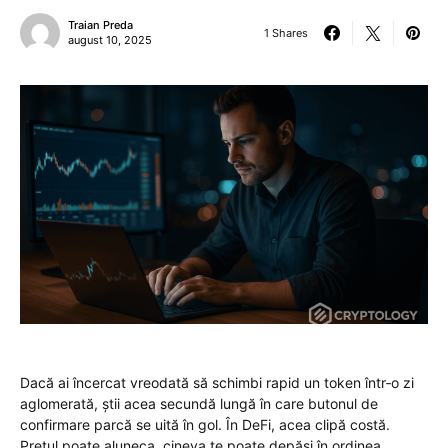
Traian Preda
1 Shares
august 10, 2025
Dacă ai încercat vreodată să schimbi rapid un token într‑o zi
aglomerată, știi acea secundă lungă în care butonul de
confirmare parcă se uită în gol. În DeFi, acea clipă costă.
Prețul poate aluneca, cineva te poate depăși în ordinea