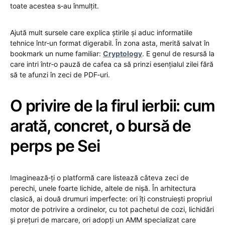
toate acestea s‑au înmulțit.
Ajută mult sursele care explica știrile și aduc informatiile
tehnice într‑un format digerabil. În zona asta, merită salvat în
bookmark un nume familiar:
Cryptology
. E genul de resursă la
care intri într‑o pauză de cafea ca să prinzi esențialul zilei fără
să te afunzi în zeci de PDF‑uri.
O privire de la firul ierbii: cum
arată, concret, o bursă de
perps pe Sei
Imaginează‑ți o platformă care listează câteva zeci de
perechi, unele foarte lichide, altele de nișă. În arhitectura
clasică, ai două drumuri imperfecte: ori îți construiești propriul
motor de potrivire a ordinelor, cu tot pachetul de cozi, lichidări
și prețuri de marcare, ori adopți un AMM specializat care