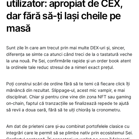
utilizator: apropiat de CEX,
dar fără să‑ți lași cheile pe
masă
Sunt zile în care am trecut prin mai multe DEX‑uri și, sincer,
diferența se simte ca atunci când treci de la o tastatură veche
la una nouă. Pe Sei, confirmările rapide și un order book atent
la ordinele tale reduc stresul de a nimeri exact prețul.
Poți construi scări de ordine fără să te temi că fiecare click îți
mănâncă din rezultat. Slippage‑ul, acest mic vampir, e mai
disciplinat. Chiar și pentru cine vine din zona NFT sau gaming
on‑chain, faptul că tranzacțiile se finalizează repede te ajută
să revii a doua oară, fără să te uiți chiorâș la cronometru.
Am dat de prieteni care și‑au combinat portofelele clasice cu
integrări care le permit să se plimbe nativ prin ecosistemul Sei.