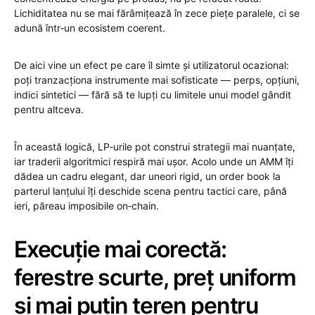
Lichiditatea nu se mai fărâmițează în zece piețe paralele, ci se
adună într‑un ecosistem coerent.
De aici vine un efect pe care îl simte și utilizatorul ocazional:
poți tranzacționa instrumente mai sofisticate — perps, opțiuni,
indici sintetici — fără să te lupți cu limitele unui model gândit
pentru altceva.
În această logică, LP‑urile pot construi strategii mai nuanțate,
iar traderii algoritmici respiră mai ușor. Acolo unde un AMM îți
dădea un cadru elegant, dar uneori rigid, un order book la
parterul lanțului îți deschide scena pentru tactici care, până
ieri, păreau imposibile on‑chain.
Execuție mai corectă:
ferestre scurte, preț uniform
și mai puțin teren pentru