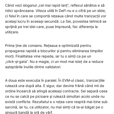
Când vezi sloganul „cel mai rapid lanț”, reflexul sănătos e să
ridici sprânceana. Viteza utilă în DeFi nu e o cifră pe un slide,
ci felul în care se comportă rețeaua când multe tranzacții vor
același lucru în aceeași secundă. La Sei, povestea tehnică se
sprijină pe trei idei care, puse împreună, fac diferența la
utilizare.
Prima ține de consens. Rețeaua e optimizată pentru
propagarea rapidă a blocurilor și pentru eliminarea timpiilor
morți. Finalitatea vine repede, iar tu o simți ca pe un
„click‑și‑gata”. Nu e magie, ci un mod mai isteț de a reduce
așteptările inutile dintre validatori.
A doua este execuția în paralel. În EVM‑ul clasic, tranzacțiile
rulează una după alta. E sigur, dar devine frână când mii de
ordine încearcă să atingă aceleași contracte. Sei separă ceea
ce nu se calcă pe picioare și rulează simultan acolo unde nu
există conflicte. Rezultatul e o rețea care respiră mai bine sub
sarcină, iar tu, ca utilizator, nu mai simți că te‑ai băgat pe o
singură bandă la oră de vârf.