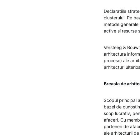
Declaratiile strat
clusterului. Pe baz
metode generale de
active si resurse s
Versteeg & Bouwma
arhitectura inform
procese) ale arhit
arhitecturi ulterio
Breasla de arhite
Scopul principal 
bazei de cunostint
scop lucrativ, pen
afaceri. Cu membr
parteneri de aface
ale arhitecturii de