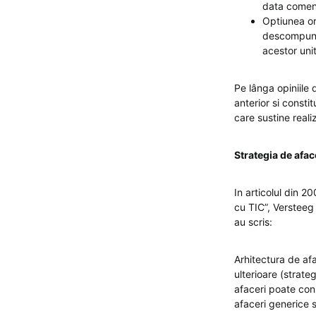
data comenz
Optiunea org
descompuner
acestor unit
Pe lânga opiniile 
anterior si consti
care sustine reali
Strategia de afac
In articolul din 
cu TIC”, Versteeg 
au scris:
Arhitectura de afa
ulterioare (strate
afaceri poate con
afaceri generice s