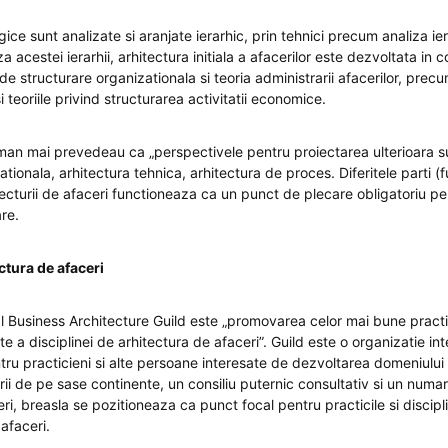
egice sunt analizate si aranjate ierarhic, prin tehnici precum analiza ier
a acestei ierarhii, arhitectura initiala a afacerilor este dezvoltata in 
 structurare organizationala si teoria administrarii afacerilor, precu
i teoriile privind structurarea activitatii economice.
n mai prevedeau ca „perspectivele pentru proiectarea ulterioara s
ationala, arhitectura tehnica, arhitectura de proces. Diferitele parti (f
ecturii de afaceri functioneaza ca un punct de plecare obligatoriu pen
are.
ctura de afaceri
al Business Architecture Guild este „promovarea celor mai bune practi
e a disciplinei de arhitectura de afaceri”. Guild este o organizatie int
tru practicieni si alte persoane interesate de dezvoltarea domeniului 
ii de pe sase continente, un consiliu puternic consultativ si un numa
ri, breasla se pozitioneaza ca punct focal pentru practicile si discipli
 afaceri.