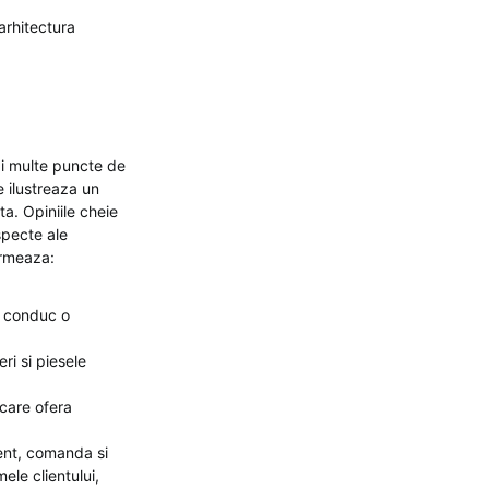
 arhitectura
ai multe puncte de
e ilustreaza un
a. Opiniile cheie
specte ale
urmeaza:
re conduc o
ri si piesele
 care ofera
ent, comanda si
ele clientului,