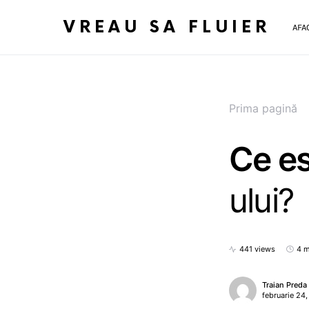
VREAU SA FLUIER
AFA
Prima pagină
Ce es
ului?
441 views
4 m
Traian Preda
februarie 24