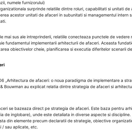
ii, numele furnizorului)
anizationala surprinde relatiile dintre roluri, capabilitati si unitati de 
ea acestor unitati de afaceri in subunitati si managementul intern s
ati.
de mai sus ale intreprinderii, relatiile conecteaza punctele de vedere
tuie fundamentul implementarii arhitecturii de afaceri. Aceasta fundat
zarea obiectivelor cheie, planificarea si executia diferitelor scenarii de
eri
2006 „Arhitectura de afaceri: o noua paradigma de implementare a stra
& Bouwman au explicat relatia dintre strategia de afaceri si arhitectu
ceri se bazeaza direct pe strategia de afaceri. Este baza pentru arhi
gia de inglobare), unde este detaliata in diverse aspecte si discipline.
sta din elemente precum declaratii de strategie, obiective organizat
i / sau aplicate, etc.