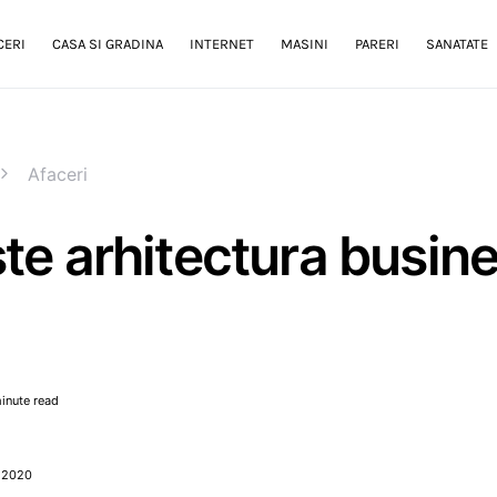
CERI
CASA SI GRADINA
INTERNET
MASINI
PARERI
SANATATE
Afaceri
te arhitectura busin
inute read
, 2020