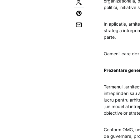
organizationala, p
politici, initiative 
In aplicatie, arhi
strategia intrepri
parte.
Oamenii care dezvo
Prezentare gene
Termenul „arhitec
intreprinderi sau 
lucru pentru arhi
„un model al intre
obiectivelor strate
Conform OMG, un m
de guvernare, proc