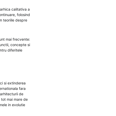
arhica calitativa a
continuare, folosind
m teoriile despre
unt mai frecvente:
unctii, concepte si
tru diferitele
ci si extinderea
ernationala fara
arhitecturii de
r tot mai mare de
nele in evolutie