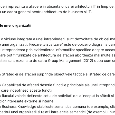
ceri reprezinta o afacere in absenta oricarei arhitecturi IT in timp ce
ra un cadru general pentru arhitectura de business si IT.
ale unei organizatii
 o viziune integrata a unei intreprinderi, sunt dezvoltate de obicei m
e unei organizatii. Fiecare „vizualizare” este de obicei o diagrama car
intreprinderea prin evidentierea informatiilor specifice despre aceast
 care pot fi furnizate de arhitectura de afaceri abordeaza mai multe a
acestea sunt rezumate de catre Group Management (2012) dupa cum 
a Strategiei de afaceri surprinde obiectivele tactice si strategice ca
 Capabilitati de afaceri descrie functiile principale ale unei intreprinde
i care indeplinesc aceste functii
 fluxului valoric defineste setul de activitati de la inceput la sfârsit si
ilor interesate externe si interne
a Business Knowledge stabileste semantica comuna (de exemplu, cli
 cadrul unei organizatii si relatii intre acele semantici (de exemplu, num