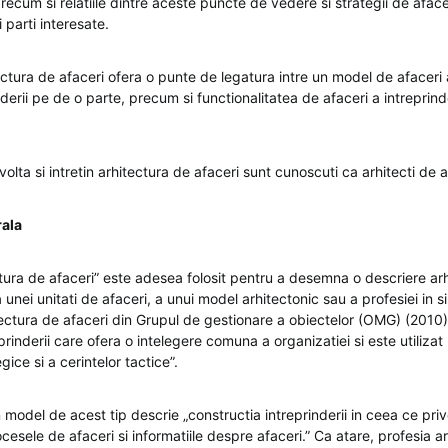
recum si relatiile dintre aceste puncte de vedere si strategii de aface
si parti interesate.
tectura de afaceri ofera o punte de legatura intre un model de afaceri al
nderii pe de o parte, precum si functionalitatea de afaceri a intreprind
lta si intretin arhitectura de afaceri sunt cunoscuti ca arhitecti de a
rala
tura de afaceri” este adesea folosit pentru a desemna o descriere arh
a unei unitati de afaceri, a unui model arhitectonic sau a profesiei in 
tectura de afaceri din Grupul de gestionare a obiectelor (OMG) (2010) 
prinderii care ofera o intelegere comuna a organizatiei si este utilizat
gice si a cerintelor tactice”.
odel de acest tip descrie „constructia intreprinderii in ceea ce priv
esele de afaceri si informatiile despre afaceri.” Ca atare, profesia ar