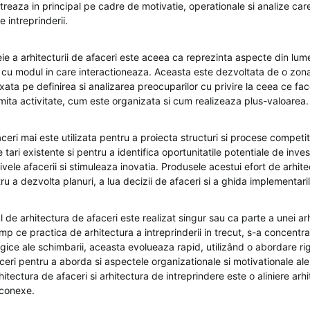
treaza in principal pe cadre de motivatie, operationale si analize ca
 intreprinderii.
ie a arhitecturii de afaceri este aceea ca reprezinta aspecte din lum
 cu modul in care interactioneaza. Aceasta este dezvoltata de o zon
axata pe definirea si analizarea preocuparilor cu privire la ceea ce f
ita activitate, cum este organizata si cum realizeaza plus-valoarea.
ceri mai este utilizata pentru a proiecta structuri si procese competit
 tari existente si pentru a identifica oportunitatile potentiale de invest
ele afacerii si stimuleaza inovatia. Produsele acestui efort de arhite
tru a dezvolta planuri, a lua decizii de afaceri si a ghida implementaril
ul de arhitectura de afaceri este realizat singur sau ca parte a unei arh
timp ce practica de arhitectura a intreprinderii in trecut, s-a concentra
gice ale schimbarii, aceasta evolueaza rapid, utilizând o abordare ri
aceri pentru a aborda si aspectele organizationale si motivationale ale
rhitectura de afaceri si arhitectura de intreprindere este o aliniere arh
 conexe.