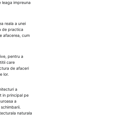
re leaga impreuna
ea reala a unei
a de practica
ace afacerea, cum
ive, pentru a
itii care
ctura de afaceri
e lor.
itecturi a
t in principal pe
guroasa a
 schimbarii.
itecturala naturala