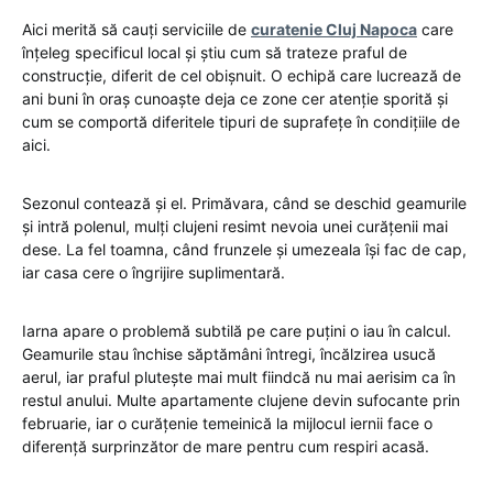
Aici merită să cauți serviciile de
curatenie Cluj Napoca
care
înțeleg specificul local și știu cum să trateze praful de
construcție, diferit de cel obișnuit. O echipă care lucrează de
ani buni în oraș cunoaște deja ce zone cer atenție sporită și
cum se comportă diferitele tipuri de suprafețe în condițiile de
aici.
Sezonul contează și el. Primăvara, când se deschid geamurile
și intră polenul, mulți clujeni resimt nevoia unei curățenii mai
dese. La fel toamna, când frunzele și umezeala își fac de cap,
iar casa cere o îngrijire suplimentară.
Iarna apare o problemă subtilă pe care puțini o iau în calcul.
Geamurile stau închise săptămâni întregi, încălzirea usucă
aerul, iar praful plutește mai mult fiindcă nu mai aerisim ca în
restul anului. Multe apartamente clujene devin sufocante prin
februarie, iar o curățenie temeinică la mijlocul iernii face o
diferență surprinzător de mare pentru cum respiri acasă.