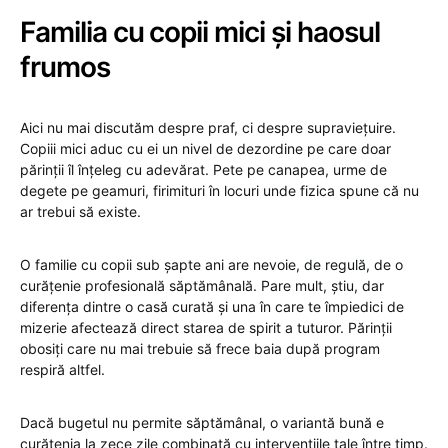
Familia cu copii mici și haosul
frumos
Aici nu mai discutăm despre praf, ci despre supraviețuire.
Copiii mici aduc cu ei un nivel de dezordine pe care doar
părinții îl înțeleg cu adevărat. Pete pe canapea, urme de
degete pe geamuri, firimituri în locuri unde fizica spune că nu
ar trebui să existe.
O familie cu copii sub șapte ani are nevoie, de regulă, de o
curățenie profesională săptămânală. Pare mult, știu, dar
diferența dintre o casă curată și una în care te împiedici de
mizerie afectează direct starea de spirit a tuturor. Părinții
obosiți care nu mai trebuie să frece baia după program
respiră altfel.
Dacă bugetul nu permite săptămânal, o variantă bună e
curățenia la zece zile combinată cu intervențiile tale între timp.