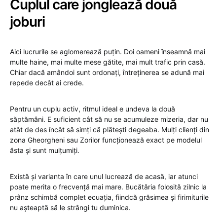
Cuplul care jonglează două
joburi
Aici lucrurile se aglomerează puțin. Doi oameni înseamnă mai
multe haine, mai multe mese gătite, mai mult trafic prin casă.
Chiar dacă amândoi sunt ordonați, întreținerea se adună mai
repede decât ai crede.
Pentru un cuplu activ, ritmul ideal e undeva la două
săptămâni. E suficient cât să nu se acumuleze mizeria, dar nu
atât de des încât să simți că plătești degeaba. Mulți clienți din
zona Gheorgheni sau Zorilor funcționează exact pe modelul
ăsta și sunt mulțumiți.
Există și varianta în care unul lucrează de acasă, iar atunci
poate merita o frecvență mai mare. Bucătăria folosită zilnic la
prânz schimbă complet ecuația, fiindcă grăsimea și firimiturile
nu așteaptă să le strângi tu duminica.