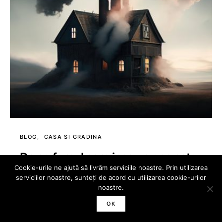
BLOG
CASA SI GRADINA
De ce fumul care iese pe coș este
Cookie-urile ne ajută să livrăm serviciile noastre. Prin utilizarea
negru și miroas urât?
serviciilor noastre, sunteți de acord cu utilizarea cookie-urilor
noastre.
decembrie 29, 2023
833 views
4 minute read
OK
Fumul negru și mirosul urât emis de coșurile de fum sunt