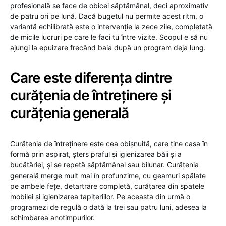
profesională se face de obicei săptămânal, deci aproximativ
de patru ori pe lună. Dacă bugetul nu permite acest ritm, o
variantă echilibrată este o intervenție la zece zile, completată
de micile lucruri pe care le faci tu între vizite. Scopul e să nu
ajungi la epuizare frecând baia după un program deja lung.
Care este diferența dintre
curățenia de întreținere și
curățenia generală
Curățenia de întreținere este cea obișnuită, care ține casa în
formă prin aspirat, șters praful și igienizarea băii și a
bucătăriei, și se repetă săptămânal sau bilunar. Curățenia
generală merge mult mai în profunzime, cu geamuri spălate
pe ambele fețe, detartrare completă, curățarea din spatele
mobilei și igienizarea tapițeriilor. Pe aceasta din urmă o
programezi de regulă o dată la trei sau patru luni, adesea la
schimbarea anotimpurilor.