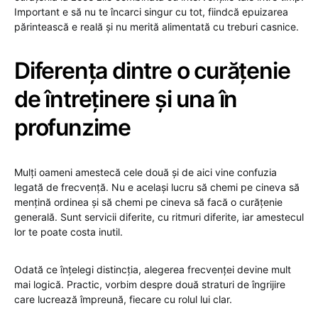
Important e să nu te încarci singur cu tot, fiindcă epuizarea
părintească e reală și nu merită alimentată cu treburi casnice.
Diferența dintre o curățenie
de întreținere și una în
profunzime
Mulți oameni amestecă cele două și de aici vine confuzia
legată de frecvență. Nu e același lucru să chemi pe cineva să
mențină ordinea și să chemi pe cineva să facă o curățenie
generală. Sunt servicii diferite, cu ritmuri diferite, iar amestecul
lor te poate costa inutil.
Odată ce înțelegi distincția, alegerea frecvenței devine mult
mai logică. Practic, vorbim despre două straturi de îngrijire
care lucrează împreună, fiecare cu rolul lui clar.