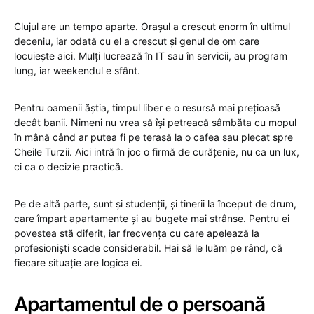
Clujul are un tempo aparte. Orașul a crescut enorm în ultimul
deceniu, iar odată cu el a crescut și genul de om care
locuiește aici. Mulți lucrează în IT sau în servicii, au program
lung, iar weekendul e sfânt.
Pentru oamenii ăștia, timpul liber e o resursă mai prețioasă
decât banii. Nimeni nu vrea să își petreacă sâmbăta cu mopul
în mână când ar putea fi pe terasă la o cafea sau plecat spre
Cheile Turzii. Aici intră în joc o firmă de curățenie, nu ca un lux,
ci ca o decizie practică.
Pe de altă parte, sunt și studenții, și tinerii la început de drum,
care împart apartamente și au bugete mai strânse. Pentru ei
povestea stă diferit, iar frecvența cu care apelează la
profesioniști scade considerabil. Hai să le luăm pe rând, că
fiecare situație are logica ei.
Apartamentul de o persoană