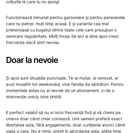
colțurile la care tu nu ajungi.
Funcționează minunat pentru garsoniere și pentru persoanele
care nu petrec mult timp acasă. E și varianta cea mai
prietenoasă cu bugetul dintre toate cele care presupun o
oarecare regularitate. Mulți încep de aici și abia apoi cresc
frecvența dacă simt nevoia.
Doar la nevoie
Și apoi sunt situațiile punctuale. Te-ai mutat, ai renovat, ai
avut musafiri tot weekendul, vine familia de sărbători. Pentru
momentele astea nu ai nevoie de un abonament, ci de o
intervenție unică, bine țintită.
E perfect valabil să nu ai nicio frecvență fixă și să chemi pe
cineva doar când chiar contează. Unii oameni preferă exact
libertatea asta, fără angajamente, doar curățenie atunci când
viața o cere. Nu e nimic greșit în abordarea asta, atâta timp