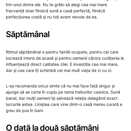
într-unul dintre ele. Nu te grăbi să alegi cea mai mare
frecvență doar fiindcă sună a casă perfectă, fiindcă
perfecțiunea costă și nu toți avem nevoie de ea.
Săptămânal
Ritmul săptămânal e pentru familii ocupate, pentru cei care
lucrează intens de acasă și pentru oamenii cărora curățenia le
influențează direct calitatea zilei. E investiția cea mai mare,
dar și cea care îți schimbă cel mai mult viața de zi cu zi.
L-aș recomanda oricui simte că nu mai face față singur și
ajunge să se certe în cuplu pe tema treburilor casnice. Sună
banal, dar mulți oameni își salvează relația delegând exact
lucrurile astea. Liniștea care vine dintr-o casă mereu curată e
greu de pus în bani.
O dată la două săptămâni