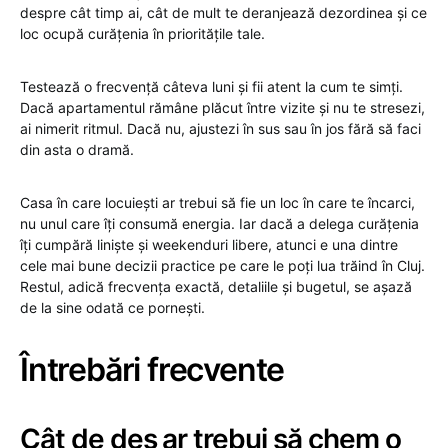
despre cât timp ai, cât de mult te deranjează dezordinea și ce
loc ocupă curățenia în prioritățile tale.
Testează o frecvență câteva luni și fii atent la cum te simți.
Dacă apartamentul rămâne plăcut între vizite și nu te stresezi,
ai nimerit ritmul. Dacă nu, ajustezi în sus sau în jos fără să faci
din asta o dramă.
Casa în care locuiești ar trebui să fie un loc în care te încarci,
nu unul care îți consumă energia. Iar dacă a delega curățenia
îți cumpără liniște și weekenduri libere, atunci e una dintre
cele mai bune decizii practice pe care le poți lua trăind în Cluj.
Restul, adică frecvența exactă, detaliile și bugetul, se așază
de la sine odată ce pornești.
Întrebări frecvente
Cât de des ar trebui să chem o