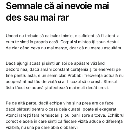
Semnale că ai nevoie mai
des sau mai rar
Uneori nu trebuie să calculezi nimic, e suficient să fii atent la
cum te simți în propria casă. Corpul și mintea îți spun destul
de clar când ceva nu mai merge, doar că nu mereu ascultăm.
Dacă ajungi acasă și simți un soi de apăsare văzând
dezordinea, dacă amâni constant curățenia și te enervezi pe
tine pentru asta, e un semn clar. Probabil frecvența actuală nu
acoperă ritmul tău de viață și ar fi cazul să o crești. Stresul
ăsta tăcut se adună și afectează mai mult decât crezi.
Pe de altă parte, dacă echipa vine și nu prea are ce face,
dacă plătești pentru o casă deja curată, poate ai exagerat.
Atunci rărești fără remușcări și pui banii spre altceva. Echilibrul
corect e acela în care simți că fiecare vizită aduce o diferență
vizibilă, nu una pe care abia o observi.