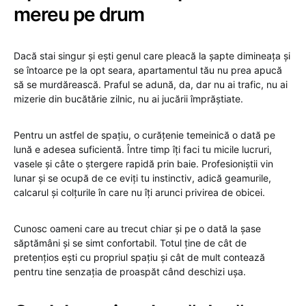
mereu pe drum
Dacă stai singur și ești genul care pleacă la șapte dimineața și
se întoarce pe la opt seara, apartamentul tău nu prea apucă
să se murdărească. Praful se adună, da, dar nu ai trafic, nu ai
mizerie din bucătărie zilnic, nu ai jucării împrăștiate.
Pentru un astfel de spațiu, o curățenie temeinică o dată pe
lună e adesea suficientă. Între timp îți faci tu micile lucruri,
vasele și câte o ștergere rapidă prin baie. Profesioniștii vin
lunar și se ocupă de ce eviți tu instinctiv, adică geamurile,
calcarul și colțurile în care nu îți arunci privirea de obicei.
Cunosc oameni care au trecut chiar și pe o dată la șase
săptămâni și se simt confortabil. Totul ține de cât de
pretențios ești cu propriul spațiu și cât de mult contează
pentru tine senzația de proaspăt când deschizi ușa.