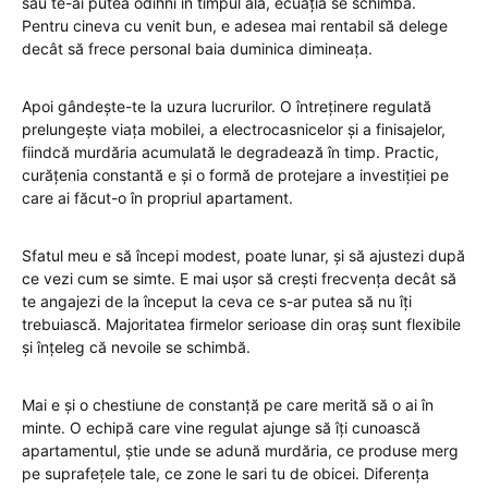
sau te-ai putea odihni în timpul ăla, ecuația se schimbă.
Pentru cineva cu venit bun, e adesea mai rentabil să delege
decât să frece personal baia duminica dimineața.
Apoi gândește-te la uzura lucrurilor. O întreținere regulată
prelungește viața mobilei, a electrocasnicelor și a finisajelor,
fiindcă murdăria acumulată le degradează în timp. Practic,
curățenia constantă e și o formă de protejare a investiției pe
care ai făcut-o în propriul apartament.
Sfatul meu e să începi modest, poate lunar, și să ajustezi după
ce vezi cum se simte. E mai ușor să crești frecvența decât să
te angajezi de la început la ceva ce s-ar putea să nu îți
trebuiască. Majoritatea firmelor serioase din oraș sunt flexibile
și înțeleg că nevoile se schimbă.
Mai e și o chestiune de constanță pe care merită să o ai în
minte. O echipă care vine regulat ajunge să îți cunoască
apartamentul, știe unde se adună murdăria, ce produse merg
pe suprafețele tale, ce zone le sari tu de obicei. Diferența