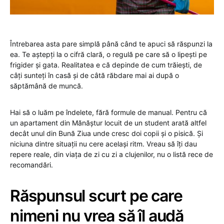
Întrebarea asta pare simplă până când te apuci să răspunzi la
ea. Te aștepți la o cifră clară, o regulă pe care să o lipești pe
frigider și gata. Realitatea e că depinde de cum trăiești, de
câți sunteți în casă și de câtă răbdare mai ai după o
săptămână de muncă.
Hai să o luăm pe îndelete, fără formule de manual. Pentru că
un apartament din Mănăștur locuit de un student arată altfel
decât unul din Bună Ziua unde cresc doi copii și o pisică. Și
niciuna dintre situații nu cere același ritm. Vreau să îți dau
repere reale, din viața de zi cu zi a clujenilor, nu o listă rece de
recomandări.
Răspunsul scurt pe care
nimeni nu vrea să îl audă