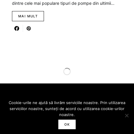
dintre cele mai populare tipuri de pompe din ultimii…
MAI MULT
Designed & Developed by
SmartSeopack.com
Cookie-urile ne ajută să livrăm serviciile noastre. Prin utilizarea
serviciilor noastre, sunteți de acord cu utilizarea cookie-urilor
VREAU SA FLUIER
noastre.
OK