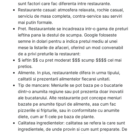
sunt factori care fac diferenta intre restaurante.
Restaurante casual: atmosfera relaxata, rochie casual,
serviciu de masa completa, contra-service sau serviri
mai putin formale.
Pret. Restaurantele se incadreaza intr-o gama de preturi
ieftina pana la destul de scumpa. Google foloseste
semne in dolari pentru a indica pretul mediu al unei
mese la listarile de afaceri, oferind un mod convenabil
de a privi preturile la restaurant:
$ ieftin $$ cu pret moderat $$$ scump $$$$ cel mai
pretios.
Alimente. In plus, restaurantele difera in urma tipului,
calitatii si prezentarii alimentelor fiecarei unitati.
Tip de mancare: Meniurile se pot baza pe o bucatarie
dintr-o anumita regiune sau pot prezenta doar inovatii
ale bucatarului. Alte restaurante pot concepe meniuri
bazate pe anumite tipuri de alimente, asa cum fac
pizzeriile si fripturile, sau in conformitate cu anumite
diete, cum ar fi cele pe baza de plante.
Calitatea ingredientelor: calitatea se refera la care sunt
ingredientele, de unde provin si cum sunt preparate. De