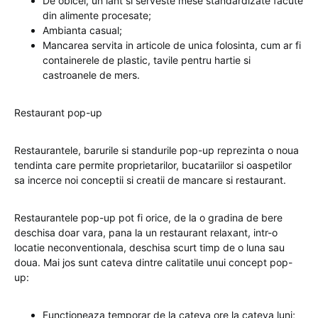
De obicei, un lant si serveste mese standardizate facute
din alimente procesate;
Ambianta casual;
Mancarea servita in articole de unica folosinta, cum ar fi
containerele de plastic, tavile pentru hartie si
castroanele de mers.
Restaurant pop-up
Restaurantele, barurile si standurile pop-up reprezinta o noua
tendinta care permite proprietarilor, bucatariilor si oaspetilor
sa incerce noi conceptii si creatii de mancare si restaurant.
Restaurantele pop-up pot fi orice, de la o gradina de bere
deschisa doar vara, pana la un restaurant relaxant, intr-o
locatie neconventionala, deschisa scurt timp de o luna sau
doua. Mai jos sunt cateva dintre calitatile unui concept pop-
up:
Functioneaza temporar de la cateva ore la cateva luni;