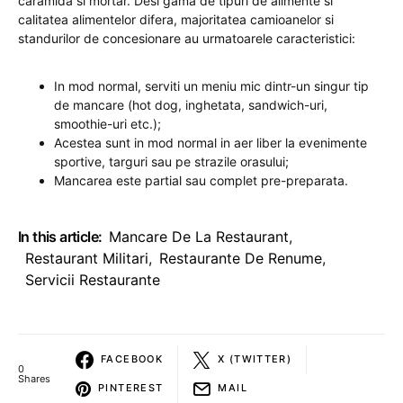
caramida si mortar. Desi gama de tipuri de alimente si
calitatea alimentelor difera, majoritatea camioanelor si
standurilor de concesionare au urmatoarele caracteristici:
In mod normal, serviti un meniu mic dintr-un singur tip
de mancare (hot dog, inghetata, sandwich-uri,
smoothie-uri etc.);
Acestea sunt in mod normal in aer liber la evenimente
sportive, targuri sau pe strazile orasului;
Mancarea este partial sau complet pre-preparata.
In this article:
Mancare De La Restaurant
,
Restaurant Militari
,
Restaurante De Renume
,
Servicii Restaurante
FACEBOOK
X (TWITTER)
0
Shares
PINTEREST
MAIL