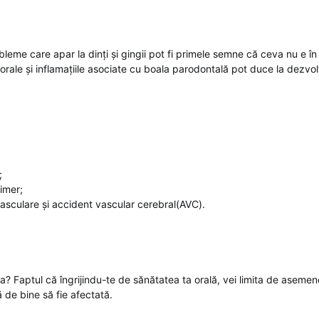
bleme care apar la dinți și gingii pot fi primele semne că ceva nu e în 
 orale și inflamațiile asociate cu boala parodontală pot duce la dezvol
;
imer;
vasculare și accident vascular cerebral(AVC).
 Faptul că îngrijindu-te de sănătatea ta orală, vei limita de asemenea
 de bine să fie afectată.