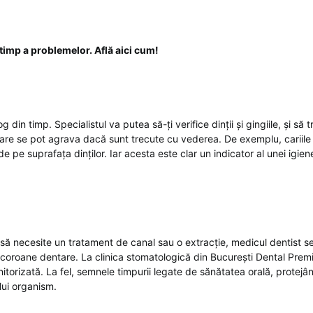
timp a problemelor. Află aici cum!
 din timp. Specialistul va putea să-ți verifice dinții și gingiile, și să
are se pot agrava dacă sunt trecute cu vederea. De exemplu, cariile
de pe suprafața dinților. Iar acesta este clar un indicator al unei igie
 să necesite un tratament de canal sau o extracție, medicul dentist s
 coroane dentare. La clinica stomatologică din București Dental Premi
itorizată. La fel, semnele timpurii legate de sănătatea orală, protejân
lui organism.