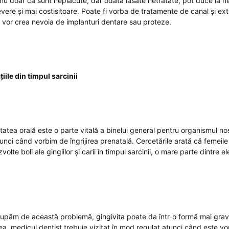
u doar că sunt neplăcute, dar odată lăsate netratate, pot duce la n
ere și mai costisitoare. Poate fi vorba de tratamente de canal și ext
r, vor crea nevoia de implanturi dentare sau proteze.
iile din timpul sarcinii
atea orală este o parte vitală a binelui general pentru organismul nos
unci când vorbim de îngrijirea prenatală. Cercetările arată că femeile
lte boli ale gingiilor și carii în timpul sarcinii, o mare parte dintre e
upăm de această problemă, gingivita poate da într-o formă mai grav
ea, medicul dentist trebuie vizitat în mod regulat atunci când este v