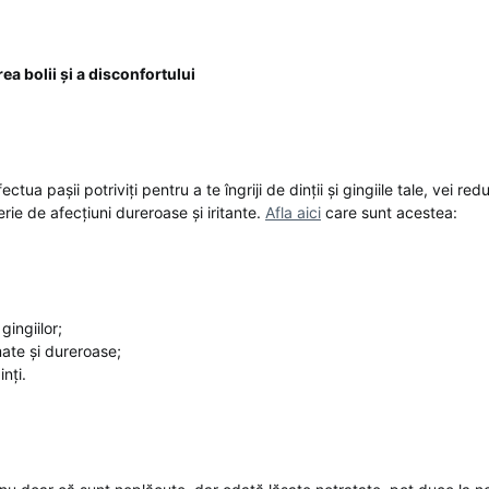
a bolii și a disconfortului
ctua pașii potriviți pentru a te îngriji de dinții și gingiile tale, vei red
rie de afecțiuni dureroase și iritante.
Afla aici
care sunt acestea:
ingiilor;
mate și dureroase;
nți.