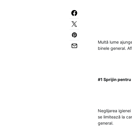
Multă lume ajunge
binele general. Afl
#1 Sprijin pentr
Neglijarea igienei
se limitează la car
general.