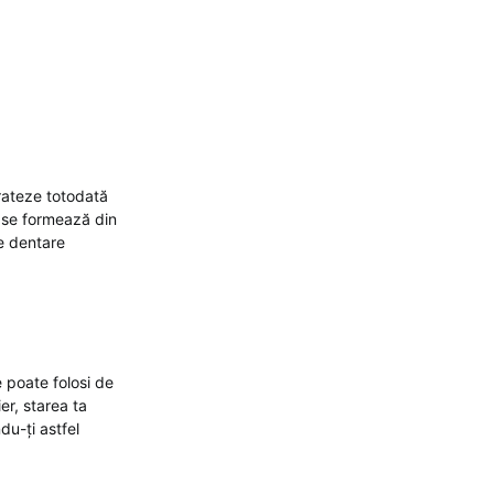
 trateze totodată
 se formează din
ne dentare
e poate folosi de
er, starea ta
du-ți astfel