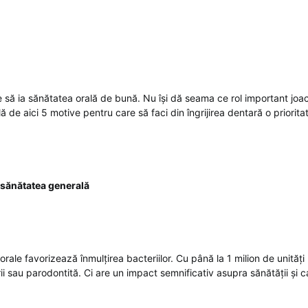
 să ia sănătatea orală de bună. Nu își dă seama ce rol important joac
ă de aici 5 motive pentru care să faci din îngrijirea dentară o prioritat
u sănătatea generală
 orale favorizează înmulțirea bacteriilor. Cu până la 1 milion de unități
ii sau parodontită. Ci are un impact semnificativ asupra sănătății și calit