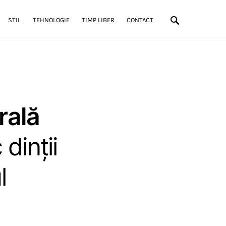
STIL
TEHNOLOGIE
TIMP LIBER
CONTACT
rală
 dinții
l