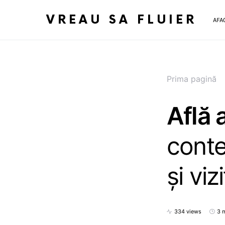
VREAU SA FLUIER
AFA
Prima pagină
Află 
contea
și viz
334 views
3 