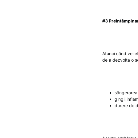
#3 Preîntâmpinare
Atunci când vei efe
de a dezvolta o se
sângerarea g
gingii infla
durere de di