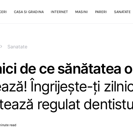
CERI
CASA SI GRADINA
INTERNET
MASINI
PARERI
SANATATE
Sanatate
aici de ce sănătatea o
ză! Îngrijește-ți zilnic
itează regulat dentistu
minute read