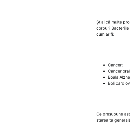
Știai că multe pro
corpul? Bacteriile
cum ar fi:
Cancer;
Cancer oral
Boala Alzhe
Boli cardio
Ce presupune asta?
starea ta generală