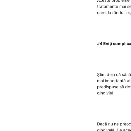
Aceste probleme n
tratamente mai sev
care, la rândul lo
#4 Eviți complicaț
Știm deja că sănăt
mai importantă at
predispuse să dezvo
gingivită.
Dacă nu ne preoc
gingivală. De ace