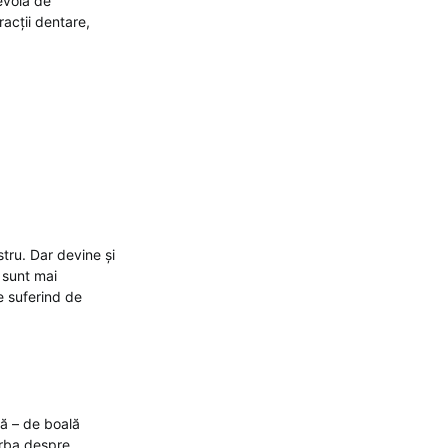
evoia de
racții dentare,
tru. Dar devine și
 sunt mai
le suferind de
ă – de boală
orba despre