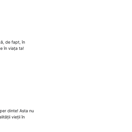
ă, de fapt, în
e în viața ta!
 per dinte! Asta nu
ății vieții în