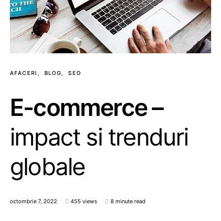
AFACERI
BLOG
SEO
E-commerce –
impact si trenduri
globale
octombrie 7, 2022
455 views
8 minute read