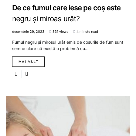
De ce fumul care iese pe coș este
negru și miroas urât?
decembrie 29, 2023
831 views
4 minute read
Fumul negru și mirosul urât emis de coșurile de fum sunt
semne clare că există o problemă cu…
MAI MULT