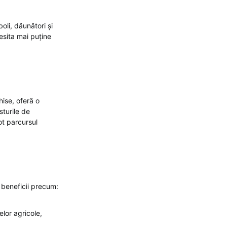
oli, dăunători și
esita mai puține
hise, oferă o
turile de
ot parcursul
 beneficii precum:
lor agricole,