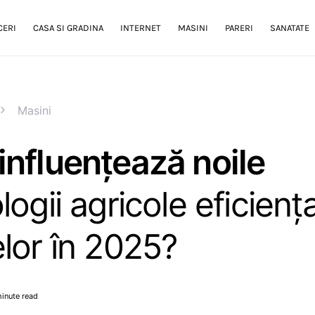
CERI
CASA SI GRADINA
INTERNET
MASINI
PARERI
SANATATE
Masini
nfluențează noile
logii agricole eficienț
lor în 2025?
inute read