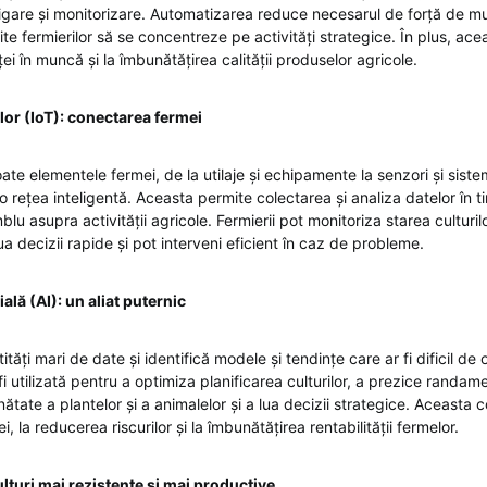
irigare și monitorizare. Automatizarea reduce necesarul de forță de 
te fermierilor să se concentreze pe activități strategice. În plus, ace
ei în muncă și la îmbunătățirea calității produselor agricole.
ilor (IoT): conectarea fermei
te elementele fermei, de la utilaje și echipamente la senzori și sist
-o rețea inteligentă. Aceasta permite colectarea și analiza datelor în t
u asupra activității agricole. Fermierii pot monitoriza starea culturilo
lua decizii rapide și pot interveni eficient în caz de probleme.
cială (AI): un aliat puternic
ități mari de date și identifică modele și tendințe care ar fi dificil de
i utilizată pentru a optimiza planificarea culturilor, a prezice randame
tate a plantelor și a animalelor și a lua decizii strategice. Aceasta c
i, la reducerea riscurilor și la îmbunătățirea rentabilității fermelor.
lturi mai rezistente și mai productive