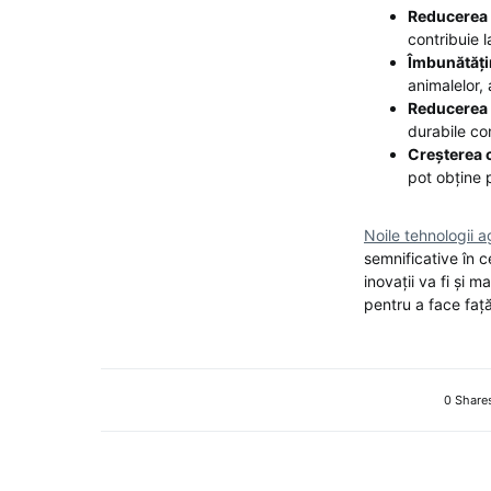
Reducerea 
contribuie 
Îmbunătățir
animalelor,
Reducerea 
durabile con
Creșterea c
pot obține p
Noile tehnologii a
semnificative în c
inovații va fi și m
pentru a face față
0 Share