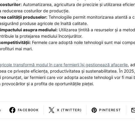
costurilor:
Automatizarea, agricultura de precizie și utilizarea eficie
la reducerea costurilor de producție.
ea calității produselor:
Tehnologiile permit monitorizarea atentă a cul
 asigurând produse agricole de înaltă calitate.
impactului asupra mediului:
Utilizarea țintită a resurselor și a met
tribuie la protejarea mediului înconjurător.
ompetitivității:
Fermele care adoptă noile tehnologii sunt mai compet
rofituri mai mari.
gricole transformă modul în care fermierii își gestionează afacerile
, a
eea ce privește eficiența, productivitatea și sustenabilitatea. În 2025
ai pronunțat, iar fermierii care vor adopta aceste tehnologii vor fi mai 
 provocărilor și a profita de oportunitățile pieței.
s
FACEBOOK
X (TWITTER)
PINTEREST