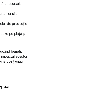
ntă a resurselor
turilor și a
odelor de producție
itive pe piață și
ducând beneficii
, impactul acestor
bine poziționați
MAIL