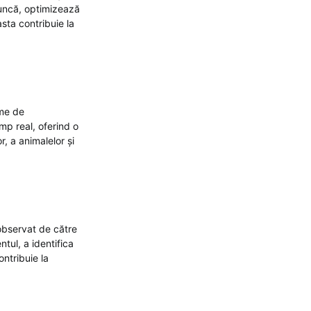
muncă, optimizează
asta contribuie la
eme de
imp real, oferind o
r, a animalelor și
 observat de către
ntul, a identifica
ontribuie la