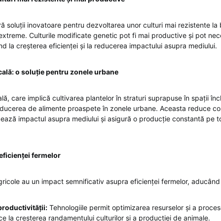
ă soluții inovatoare pentru dezvoltarea unor culturi mai rezistente la b
 extreme. Culturile modificate genetic pot fi mai productive și pot nec
nd la creșterea eficienței și la reducerea impactului asupra mediului.
cală: o soluție pentru zonele urbane
ală, care implică cultivarea plantelor în straturi suprapuse în spații înc
oducerea de alimente proaspete în zonele urbane. Aceasta reduce cos
zează impactul asupra mediului și asigură o producție constantă pe t
eficienței fermelor
agricole au un impact semnificativ asupra eficienței fermelor, aducând
roductivității:
Tehnologiile permit optimizarea resurselor și a procese
e la creșterea randamentului culturilor și a producției de animale.