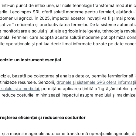
 într-un punct de inflexiune, iar noile tehnologii transformă modul în ca
rile. Lecoimpex SRL oferă soluții moderne pentru fermieri, ajutându-
n domeniul agricol. În 2025, impactul acestor inovații va fi și mai pro
ative în eficiența și productivitatea fermelor. De la sisteme automatiz
 monitorizare a solului și utilaje agricole inteligente, tehnologia revo
țională. Fermierii care adoptă aceste soluții moderne pot optimiza con
ile operaționale și pot lua decizii mai informate bazate pe date concr
ecizie: un instrument esențial
cizie, bazată pe colectarea și analiza datelor, permite fermierilor să i
timizeze resursele. Senzorii,
dronele și sistemele GPS oferă informați
a solului și a mediului
, permițând aplicarea țintită a îngrășămintelor, pes
 reduce costurile, minimizează impactul asupra mediului și maximiz
eșterea eficienței și reducerea costurilor
or și a mașinilor agricole autonome transformă operațiunile agricole, d