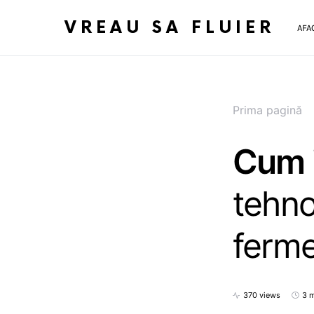
VREAU SA FLUIER
AFA
Prima pagină
Cum i
tehno
ferme
370 views
3 m