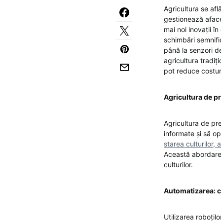
Agricultura se află
gestionează aface
mai noi inovații î
schimbări semnific
până la senzori de
agricultura tradi
pot reduce costur
Agricultura de pr
Agricultura de pre
informate și să op
starea culturilor, 
Această abordare
culturilor.
Automatizarea: cr
Utilizarea roboțil