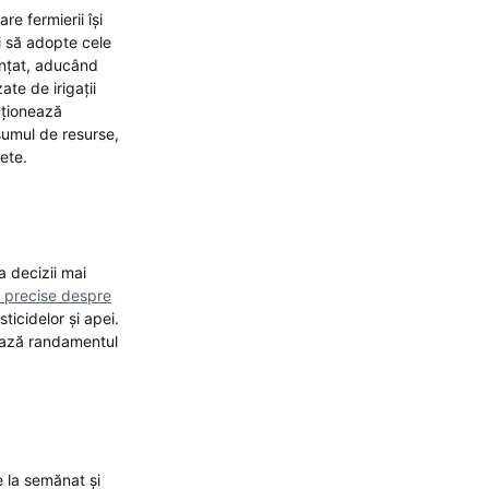
re fermierii își
i să adopte cele
nunțat, aducând
ate de irigații
luționează
sumul de resurse,
ete.
a decizii mai
i precise despre
ticidelor și apei.
ează randamentul
e la semănat și