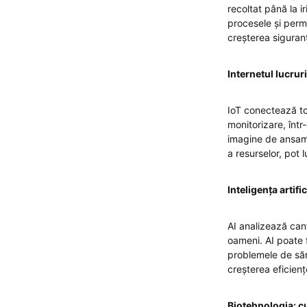
recoltat până la 
procesele și permi
creșterea siguranț
Internetul lucrur
IoT conectează toa
monitorizare, într
imagine de ansambl
a resurselor, pot 
Inteligența artifi
AI analizează cant
oameni. AI poate f
problemele de sănă
creșterea eficiențe
Biotehnologia: cu