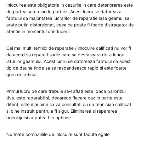
Inlocuirea este obligatorie in cazurile in care deteriorarea este
de partea soferului de parbriz. Acest lucru se datoreaza
faptului ca majoritatea lucrarilor de reparatie lasa geamul sa
arate putin distorsionat, ceea ce poate fi foarte distragator de
atentie in momentul conducerii.
Cei mai multi tehnici de reparatie / inlocuire calificati nu vor fi
de acord sa repare fisurile care se desfasoara de-a lungul
laturilor geamului. Acest lucru se datoreaza faptului ca acest
tip de daune tinde sa se raspandeasca rapid si este foarte
greu de retinut.
Primul lucru pe care trebuie sa-l aflati este daca parbrizul
dvs. este reparabil si, deoarece fiecare caz in parte este
diferit, este mai bine sa va consultati cu un tehnician calificat
si bine instruit pentru a fi sigur. Eliminarea si repararea
bricolajului ar putea fi o optiune.
Nu toate companiile de inlocuire sunt facute egale