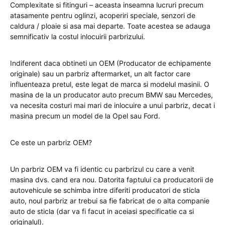
Complexitate si fitinguri – aceasta inseamna lucruri precum
atasamente pentru oglinzi, acoperiri speciale, senzori de
caldura / ploaie si asa mai departe. Toate acestea se adauga
semnificativ la costul inlocuirii parbrizului.
Indiferent daca obtineti un OEM (Producator de echipamente
originale) sau un parbriz aftermarket, un alt factor care
influenteaza pretul, este legat de marca si modelul masinii. O
masina de la un producator auto precum BMW sau Mercedes,
va necesita costuri mai mari de inlocuire a unui parbriz, decat i
masina precum un model de la Opel sau Ford.
Ce este un parbriz OEM?
Un parbriz OEM va fi identic cu parbrizul cu care a venit
masina dvs. cand era nou. Datorita faptului ca producatorii de
autovehicule se schimba intre diferiti producatori de sticla
auto, noul parbriz ar trebui sa fie fabricat de o alta companie
auto de sticla (dar va fi facut in aceiasi specificatie ca si
originalul).