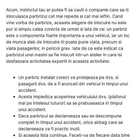
Acum, instinctul tau ar putea fi sa cauti o companie care sa-ti
inlocuiasca parbrizul cat mai repede si cat mai ieftin. Cand
vine vorba de parbrize, aceasta alegere de inlocuire nu este
pur si simplu calea corecta de urmat si iata de ce: un parbriz
este o componenta foarte importanta a unui vehicul, iar un loc
de munca slab de inlocuire iti poate pune viata, precum si
viata pasagerilor, in pericol grav. Iata de ce este indicat ca
parbrizul unei masini sa fie inlocuit intr-un atelier in care isi
desfasoara activitatea expertii in aceasta activitate:
Un parbriz instalat corect va protejeaza pe dvs. si
pasagerii dvs. de a fi aruncati din vehicul in timpul unui
accident.
Acesta impiedica acoperirea vehiculului dvs. (plafonul
mai pe intelesul tuturor) sa se prabuseasca in timpul
unui accident.
Daca parbrizul se declanseaza sau se descompune
complet in timpul unui accident, orice airbag care se
declanseaza va fi practic inutil.
Si aceasta lista continua. Faceti-va de fiecare data bine