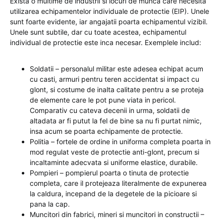
Exista o multime de industrii si locuri de munca care necesita
utilizarea echipamentelor individuale de protectie (EIP). Unele
sunt foarte evidente, iar angajatii poarta echipamentul vizibil.
Unele sunt subtile, dar cu toate acestea, echipamentul
individual de protectie este inca necesar. Exemplele includ:
Soldatii – personalul militar este adesea echipat acum
cu casti, armuri pentru teren accidentat si impact cu
glont, si costume de inalta calitate pentru a se proteja
de elemente care le pot pune viata in pericol.
Comparativ cu cateva decenii in urma, soldatii de
altadata ar fi putut la fel de bine sa nu fi purtat nimic,
insa acum se poarta echipamente de protectie.
Politia – fortele de ordine in uniforma completa poarta in
mod regulat veste de protectie anti-glont, precum si
incaltaminte adecvata si uniforme elastice, durabile.
Pompieri – pompierul poarta o tinuta de protectie
completa, care il protejeaza literalmente de expunerea
la caldura, incepand de la degetele de la picioare si
pana la cap.
Muncitori din fabrici, mineri si muncitori in constructii –