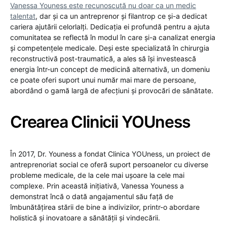
Vanessa Youness este recunoscută nu doar ca un medic
talentat
, dar și ca un antreprenor și filantrop ce și-a dedicat
cariera ajutării celorlalți. Dedicația ei profundă pentru a ajuta
comunitatea se reflectă în modul în care și-a canalizat energia
și competențele medicale. Deși este specializată în chirurgia
reconstructivă post-traumatică, a ales să își investească
energia într-un concept de medicină alternativă, un domeniu
ce poate oferi suport unui număr mai mare de persoane,
abordând o gamă largă de afecțiuni și provocări de sănătate​.
Crearea Clinicii YOUness
În 2017, Dr. Youness a fondat Clinica YOUness, un proiect de
antreprenoriat social ce oferă suport persoanelor cu diverse
probleme medicale, de la cele mai ușoare la cele mai
complexe. Prin această inițiativă, Vanessa Youness a
demonstrat încă o dată angajamentul său față de
îmbunătățirea stării de bine a indivizilor, printr-o abordare
holistică și inovatoare a sănătății și vindecării​.