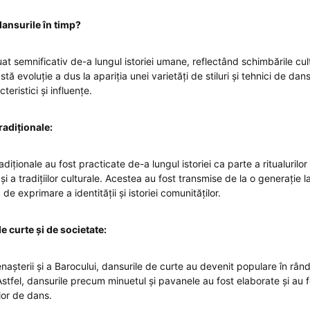
ansurile în timp?
at semnificativ de-a lungul istoriei umane, reflectând schimbările cult
tă evoluție a dus la apariția unei varietăți de stiluri și tehnici de dan
teristici și influențe.
radiționale:
adiționale au fost practicate de-a lungul istoriei ca parte a ritualurilor 
 și a tradițiilor culturale. Acestea au fost transmise de la o generație la
 de exprimare a identității și istoriei comunităților.
e curte și de societate:
așterii și a Barocului, dansurile de curte au devenit populare în rându
stfel, dansurile precum minuetul și pavanele au fost elaborate și au f
lor de dans.