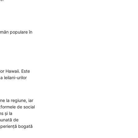
ămân populare în
lor Hawaii. Este
 leilani-urilor
ne la regiune, iar
atformele de social
s și la
inunată de
experiență bogată