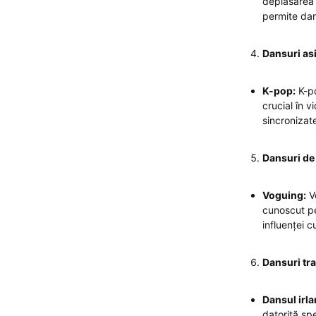
deplasarea d
permite dans
Dansuri asi
K-pop:
K-po
crucial în v
sincronizate
Dansuri de
Voguing:
Vo
cunoscut pen
influenței 
Dansuri tra
Dansul irl
datorită sp