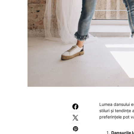
Lumea dansului es
stiluri și tendinț
preferințele pot va
Dansurile l