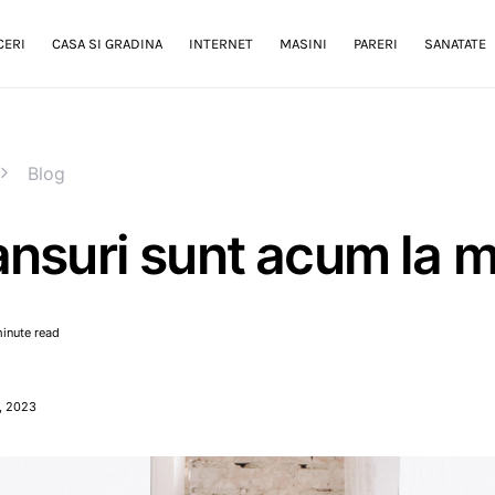
CERI
CASA SI GRADINA
INTERNET
MASINI
PARERI
SANATATE
Blog
ansuri sunt acum la 
inute read
, 2023