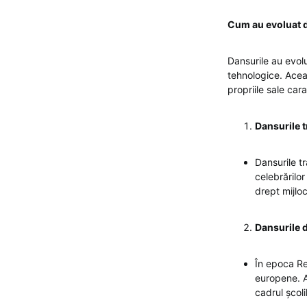
Cum au evoluat d
Dansurile au evolu
tehnologice. Aceas
propriile sale carac
Dansurile t
Dansurile tr
celebrărilor
drept mijloc
Dansurile d
În epoca Ren
europene. A
cadrul școli