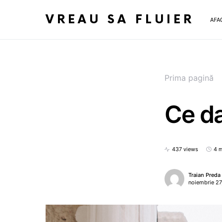
VREAU SA FLUIER
AFA
Prima pagină
Ce d
437 views
4 m
Traian Preda
noiembrie 27