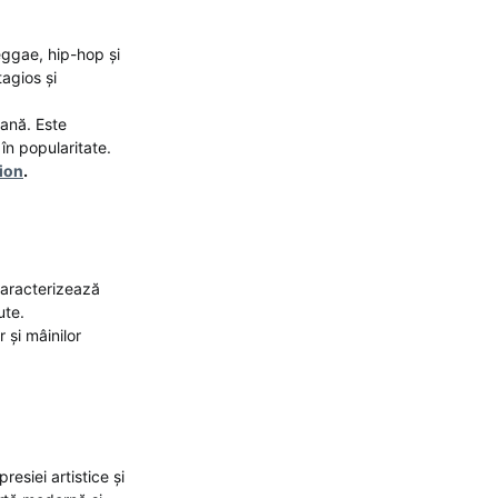
ggae, hip-hop și
tagios și
ană. Este
în popularitate.
sion
.
caracterizează
ute.
 și mâinilor
esiei artistice și