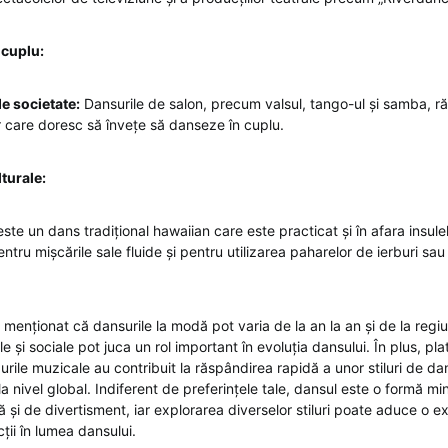
 cuplu:
e societate:
Dansurile de salon, precum valsul, tango-ul și samba, r
r care doresc să învețe să danseze în cuplu.
turale:
ste un dans tradițional hawaiian care este practicat și în afara insule
tru mișcările sale fluide și pentru utilizarea paharelor de ierburi sau a
menționat că dansurile la modă pot varia de la an la an și de la regiu
le și sociale pot juca un rol important în evoluția dansului. În plus, pl
urile muzicale au contribuit la răspândirea rapidă a unor stiluri de dan
la nivel global. Indiferent de preferințele tale, dansul este o formă m
ă și de divertisment, iar explorarea diverselor stiluri poate aduce o 
cții în lumea dansului.