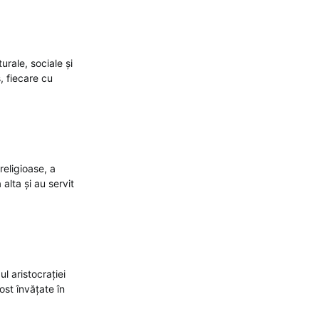
urale, sociale și
s, fiecare cu
religioase, a
 alta și au servit
l aristocrației
ost învățate în