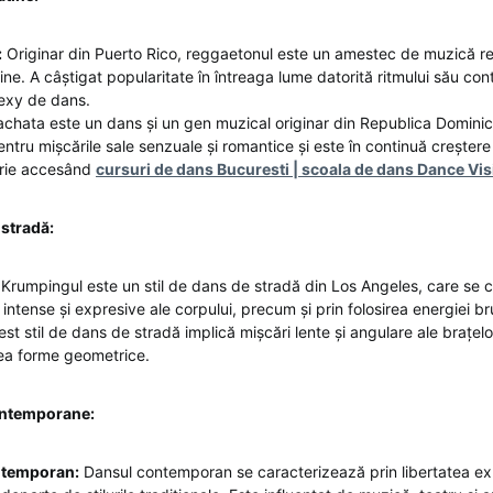
:
Originar din Puerto Rico, reggaetonul este un amestec de muzică re
tine. A câștigat popularitate în întreaga lume datorită ritmului său con
sexy de dans.
chata este un dans și un gen muzical originar din Republica Dominic
ntru mișcările sale senzuale și romantice și este în continuă creștere 
crie accesând
cursuri de dans Bucuresti | scoala de dans Dance Vi
 stradă:
Krumpingul este un stil de dans de stradă din Los Angeles, care se 
 intense și expresive ale corpului, precum și prin folosirea energiei br
st stil de dans de stradă implică mișcări lente și angulare ale brațelor
ea forme geometrice.
ontemporane:
ntemporan:
Dansul contemporan se caracterizează prin libertatea expr