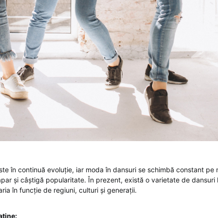
te în continuă evoluție, iar moda în dansuri se schimbă constant pe
e apar și câștigă popularitate. În prezent, există o varietate de dansuri
ria în funcție de regiuni, culturi și generații.
atine: