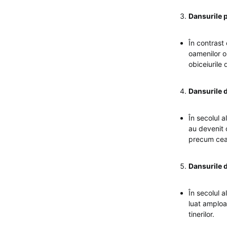
Dansurile p
În contrast
oamenilor ob
obiceiurile 
Dansurile 
În secolul a
au devenit o
precum cea 
Dansurile d
În secolul a
luat amploa
tinerilor.