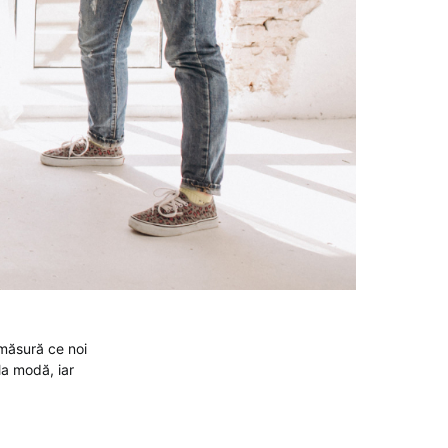
 măsură ce noi
 la modă, iar