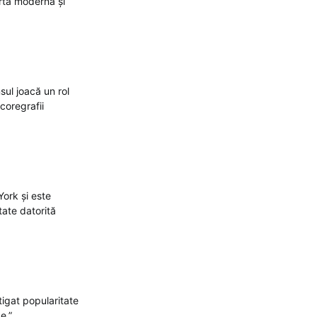
artă modernă și
ul joacă un rol
coregrafii
ork și este
tate datorită
tigat popularitate
e.”