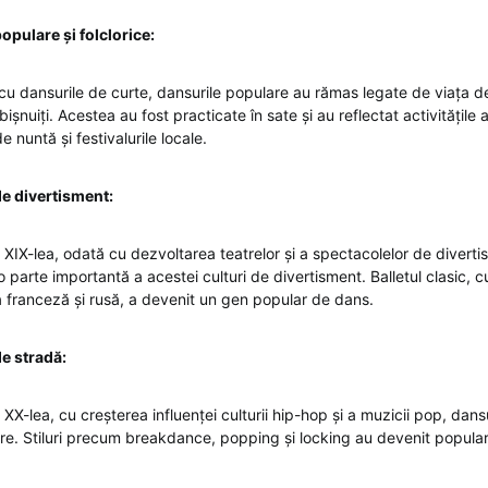
opulare și folclorice:
 cu dansurile de curte, dansurile populare au rămas legate de viața de
ișnuiți. Acestea au fost practicate în sate și au reflectat activitățile 
de nuntă și festivalurile locale.
de divertisment:
l XIX-lea, odată cu dezvoltarea teatrelor și a spectacolelor de diverti
 parte importantă a acestei culturi de divertisment. Balletul clasic, c
franceză și rusă, a devenit un gen popular de dans.
e stradă:
l XX-lea, cu creșterea influenței culturii hip-hop și a muzicii pop, dan
re. Stiluri precum breakdance, popping și locking au devenit popular