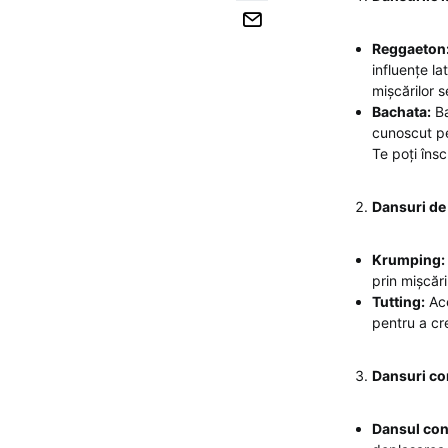
Reggaeton
influențe la
mișcărilor 
Bachata:
Ba
cunoscut pe
Te poți îns
Dansuri de
Krumping:
prin mișcări
Tutting:
Ace
pentru a cr
Dansuri c
Dansul co