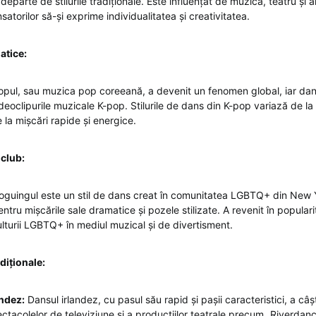
eparte de stilurile tradiționale. Este influențat de muzică, teatru și 
atorilor să-și exprime individualitatea și creativitatea.
atice:
pul, sau muzica pop coreeană, a devenit un fenomen global, iar dans
ideoclipurile muzicale K-pop. Stilurile de dans din K-pop variază de la 
 la mișcări rapide și energice.
 club:
guingul este un stil de dans creat în comunitatea LGBTQ+ din New Y
tru mișcările sale dramatice și pozele stilizate. A revenit în populari
culturii LGBTQ+ în mediul muzical și de divertisment.
diționale:
andez:
Dansul irlandez, cu pasul său rapid și pașii caracteristici, a câș
ectacolelor de televiziune și a producțiilor teatrale precum „Riverdanc