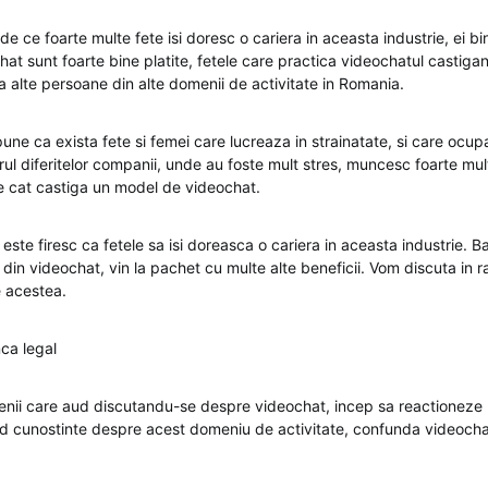
de ce foarte multe fete isi doresc o cariera in aceasta industrie, ei bin
at sunt foarte bine platite, fetele care practica videochatul castiga
a alte persoane din alte domenii de activitate in Romania.
ne ca exista fete si femei care lucreaza in strainatate, si care ocupa
ul diferitelor companii, unde au foste mult stres, muncesc foarte mult, 
de cat castiga un model de videochat.
, este firesc ca fetele sa isi doreasca o cariera in aceasta industrie. B
din videochat, vin la pachet cu multe alte beneficii. Vom discuta in r
 acestea.
ca legal
enii care aud discutandu-se despre videochat, incep sa reactioneze
 cunostinte despre acest domeniu de activitate, confunda videochat