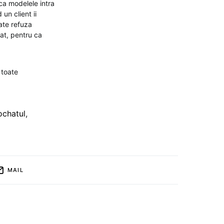
 ca modelele intra
un client ii
ate refuza
at, pentru ca
 toate
ochatul
,
MAIL