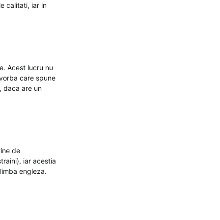
calitati, iar in
e. Acest lucru nu
o vorba care spune
s, daca are un
tine de
raini), iar acestia
 limba engleza.