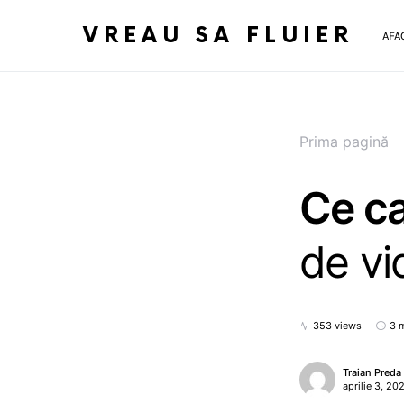
VREAU SA FLUIER
AFA
Prima pagină
Ce ca
de vi
353 views
3 
Traian Preda
aprilie 3, 20