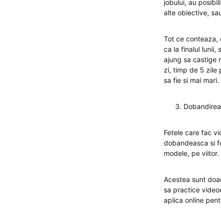
jobului, au posibi
alte obiective, sa
Tot ce conteaza, 
ca la finalul luni
ajung sa castige 
zi, timp de 5 zile
sa fie si mai mari.
Dobandirea 
Fetele care fac v
dobandeasca si fo
modele, pe viitor.
Acestea sunt doar
sa practice video
aplica online pent