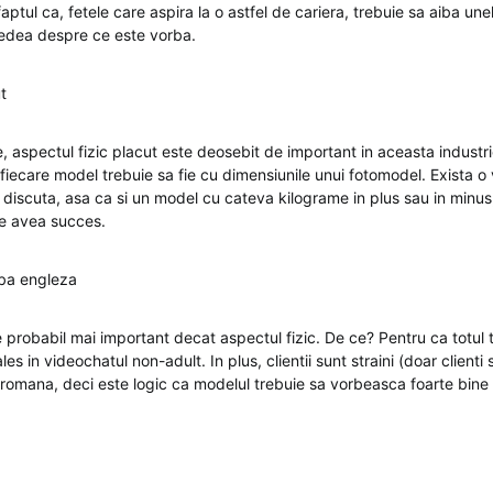
ptul ca, fetele care aspira la o astfel de cariera, trebuie sa aiba unele 
edea despre ce este vorba.
t
, aspectul fizic placut este deosebit de important in aceasta industri
fiecare model trebuie sa fie cu dimensiunile unui fotomodel. Exista 
e discuta, asa ca si un model cu cateva kilograme in plus sau in minu
te avea succes.
mba engleza
e probabil mai important decat aspectul fizic. De ce? Pentru ca totul 
s in videochatul non-adult. In plus, clientii sunt straini (doar clienti st
romana, deci este logic ca modelul trebuie sa vorbeasca foarte bine