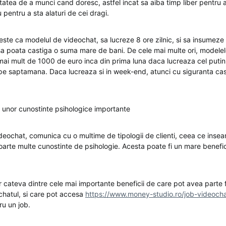
litatea de a munci cand doresc, astfel incat sa aiba timp liber pentru a-
u pentru a sta alaturi de cei dragi.
este ca modelul de videochat, sa lucreze 8 ore zilnic, si sa insumeze 
i, sa poata castiga o suma mare de bani. De cele mai multe ori, model
mai mult de 1000 de euro inca din prima luna daca lucreaza cel putin 
 pe saptamana. Daca lucreaza si in week-end, atunci cu siguranta cast
unor cunostinte psihologice importante
ideochat, comunica cu o multime de tipologii de clienti, ceea ce inse
arte multe cunostinte de psihologie. Acesta poate fi un mare benefi
 cateva dintre cele mai importante beneficii de care pot avea parte 
chatul, si care pot accesa
https://www.money-studio.ro/job-videoch
ru un job.