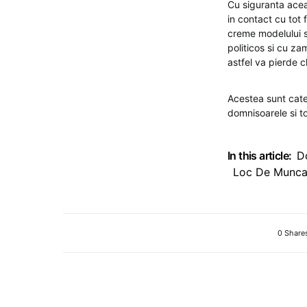
Cu siguranta aceas
in contact cu tot 
creme modelului s
politicos si cu z
astfel va pierde cl
Acestea sunt cate
domnisoarele si t
In this article:
D
Loc De Munca
0 Share