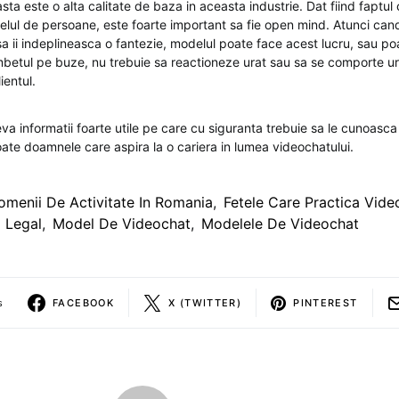
ta este o alta calitate de baza in aceasta industrie. Dat fiind faptul
felul de persoane, este foarte important sa fie open mind. Atunci cand 
a ii indeplineasca o fantezie, modelul poate face acest lucru, sau po
ambetul pe buze, nu trebuie sa reactioneze urat sau sa se comporte ur
ientul.
va informatii foarte utile pe care cu siguranta trebuie sa le cunoasca
oate doamnele care aspira la o cariera in lumea videochatului.
omenii De Activitate In Romania
,
Fetele Care Practica Vide
 Legal
,
Model De Videochat
,
Modelele De Videochat
s
FACEBOOK
X (TWITTER)
PINTEREST