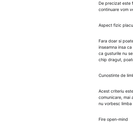
De precizat este fa
continuare vom v
Aspect fizic placu
Fara doar si poate
inseamna insa ca 
ca gusturile nu s
chip dragut, poa
Cunostinte de li
Acest criteriu est
comunicare, mai ale
nu vorbesc limba 
Fire open-mind