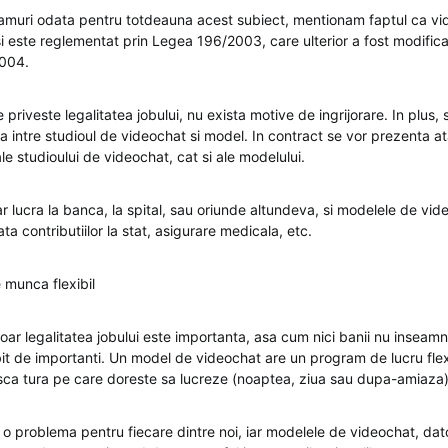
 lamuri odata pentru totdeauna acest subiect, mentionam faptul ca vi
si este reglementat prin Legea 196/2003, care ulterior a fost modific
004.
 priveste legalitatea jobului, nu exista motive de ingrijorare. In plus,
 intre studioul de videochat si model. In contract se vor prezenta at
 ale studioului de videochat, cat si ale modelului.
ar lucra la banca, la spital, sau oriunde altundeva, si modelele de vid
ta contributiilor la stat, asigurare medicala, etc.
munca flexibil
ar legalitatea jobului este importanta, asa cum nici banii nu inseamna
t de importanti. Un model de videochat are un program de lucru flexib
sca tura pe care doreste sa lucreze (noaptea, ziua sau dupa-amiaza)
o problema pentru fiecare dintre noi, iar modelele de videochat, dator