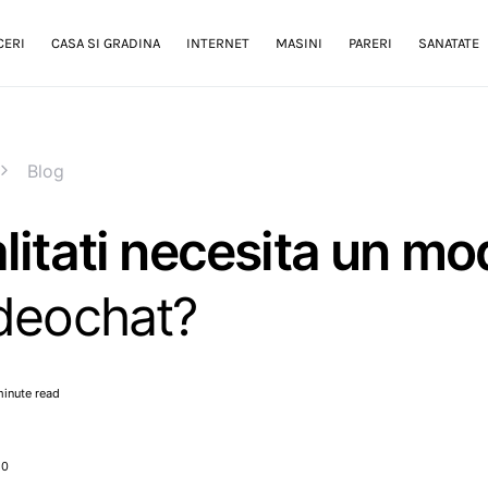
CERI
CASA SI GRADINA
INTERNET
MASINI
PARERI
SANATATE
Blog
litati necesita un mo
deochat?
minute read
20