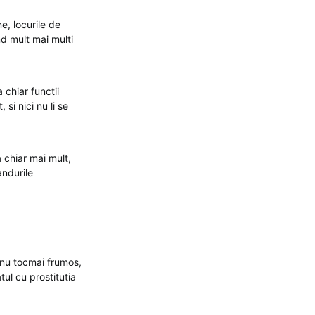
e, locurile de
nd mult mai multi
 chiar functii
si nici nu li se
a chiar mai mult,
andurile
 nu tocmai frumos,
ul cu prostitutia