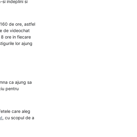
si indeplini si
160 de ore, astfel
ele de videochat
8 ore in fiecare
igurile lor ajung
amna ca ajung sa
ciu pentru
fetele care aleg
at
, cu scopul de a