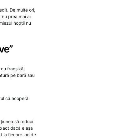
dit. De multe ori,
, nu prea mai ai
miezul nopții nu
ve”
 cu franșiză.
etură pe bară sau
ntul că acoperă
pțiunea să reduci
 exact dacă e așa
t la fiecare loc de