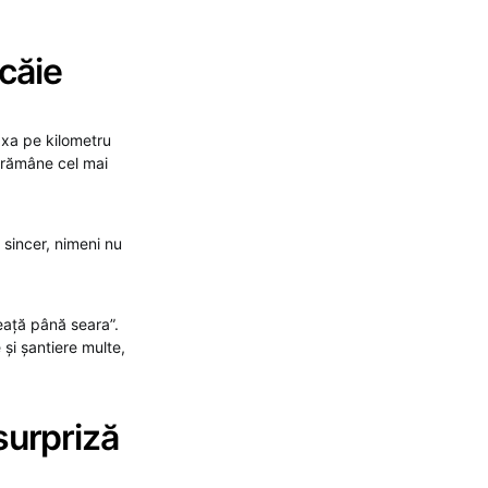
icăie
Taxa pe kilometru
” rămâne cel mai
i, sincer, nimeni nu
eață până seara”.
 și șantiere multe,
surpriză