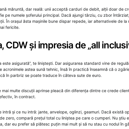
nă măruntă, dar reală: unii acceptă carduri de debit, alții doar de cre
fie pe numele șoferului principal. Dacă ajungi târziu, cu zbor întârziat
ii. În orașul ăsta mașinile bune dispar repede, iar alternativele de la 
i fericite.
, CDW și impresia de „all inclusi
este asigurată”, te liniștești. Dar asigurarea standard vine de regulă
acronimele astea sună tehnic, însă în practică înseamnă că o zgâri
ică în parbriz se poate traduce în câteva sute de euro.
 mai multe discuții aprinse pleacă din diferența dintre ce crede clie
 efectiv, în contract.
 intră și ce nu intră: jante, anvelope, oglinzi, geamuri. Dacă există o
de zero, compară prețul total cu liniștea pe care o cumperi. Nu știu
, dar eu prefer să plătesc puțin mai mult și să nu stau cu nodul în gâ