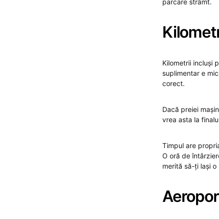
parcare strâmt.
Kilometr
Kilometrii incluși
suplimentar e mic
corect.
Dacă preiei mașina 
vrea asta la finalul
Timpul are propri
O oră de întârzier
merită să-ți lași 
Aeroport