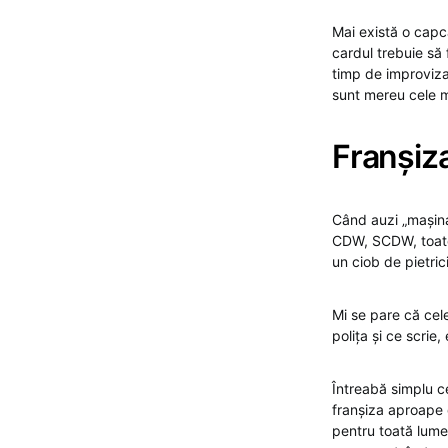
Mai există o capca
cardul trebuie să 
timp de improvizaț
sunt mereu cele ma
Franșiza
Când auzi „mașina 
CDW, SCDW, toate 
un ciob de pietric
Mi se pare că cele
polița și ce scrie,
Întreabă simplu ce
franșiza aproape 
pentru toată lumea