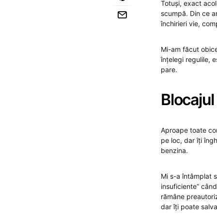
Totuși, exact aco
scumpă. Din ce am 
închirieri vie, com
Mi-am făcut obice
înțelegi regulile,
pare.
Blocajul 
Aproape toate com
pe loc, dar îți în
benzina.
Mi s-a întâmplat 
insuficiente” când
rămâne preautoriza
dar îți poate salv