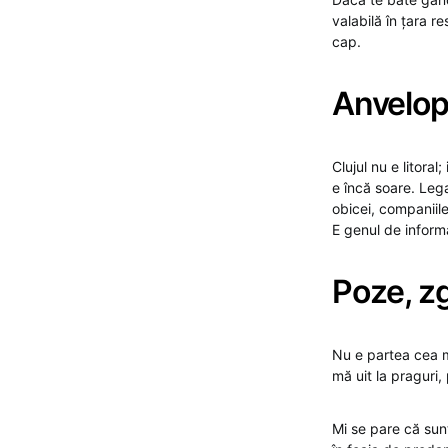
valabilă în țara re
cap.
Anvelope
Clujul nu e litora
e încă soare. Lega
obicei, companiile
E genul de informa
Poze, zg
Nu e partea cea ma
mă uit la praguri, 
Mi se pare că sunt