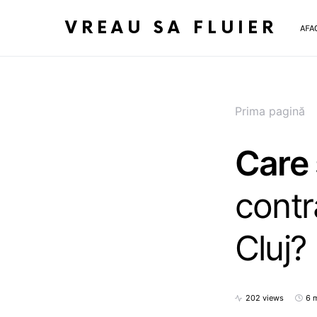
VREAU SA FLUIER
AFA
Prima pagină
Care
contr
Cluj?
202 views
6 