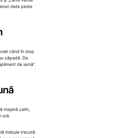
planuri date peste
n
polei când în oraș
 sau zăpadă. De
upliment de iarnă”.
aună
ngă mașină calm,
i oră.
lă trebuie trecută