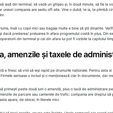
să iasă din terminal, să vadă un ghișeu și, în două minute, să fie la v
ar uneori compania are sediu off-site. Vine o dubă, te ia, te plimbă c
or.
ume, însă cu copii mici sau bagaje multe e bine să știi dinainte. Veri
și dacă predarea/ preluarea în afara programului costă în plus. Din e
operatorii din terminal și cei din afara lui pot fi vizibile la capitolul tim
a, amenzile și taxele de adminis
tă e firesc să vrei să ieși rapid pe drumurile naționale. Pentru asta a
. Firmele serioase o includ și o menționează clar în documente, dar meri
a să primești peste două luni o amendă, plus o taxă de administrare p
i amenzile de parcare sau camerele de trafic: compania are dreptul să
sta apare, de obicei, în literele mici.
l să treci granița, spune asta înainte. Unele companii cer acord scri