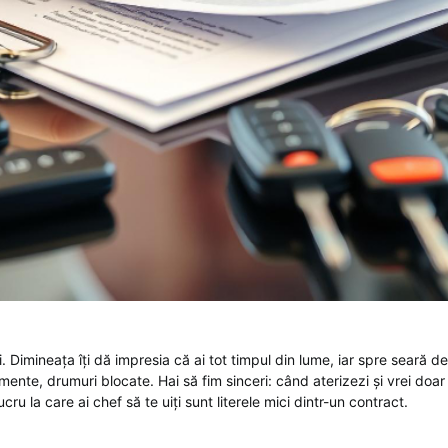
lui. Dimineața îți dă impresia că ai tot timpul din lume, iar spre seară 
mente, drumuri blocate. Hai să fim sinceri: când aterizezi și vrei doar 
ucru la care ai chef să te uiți sunt literele mici dintr-un contract.