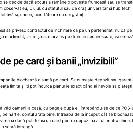
lo se decide dacă excursia rămâne o poveste frumoasă sau se transfo
observat eu, Clujul, cu statutul său de oraș universitar și hub tech,
petitivă și, uneori, neiertătoare cu cei grăbiți.
iul să privesc contractul de închiriere ca pe un parteneriat, nu ca p
 ești mai liniștit, iar liniștea, mai ales pe drumuri necunoscute, valorea
de pe card și banii „invizibili”
paniile blochează o sumă pe card. Se numește depozit sau garanție. 
gheață limita și îți pot încurca planurile exact când ai nevoie să plăteș
să văd oameni la casă, cu bagaje după ei, întrebându-se de ce POS-u
, pe hârtie, contul arăta bine. Întreabă de la început cât se blochează
rea și dacă poți folosi un card pentru depozit și altul pentru chirie. 
a o seară întreagă.