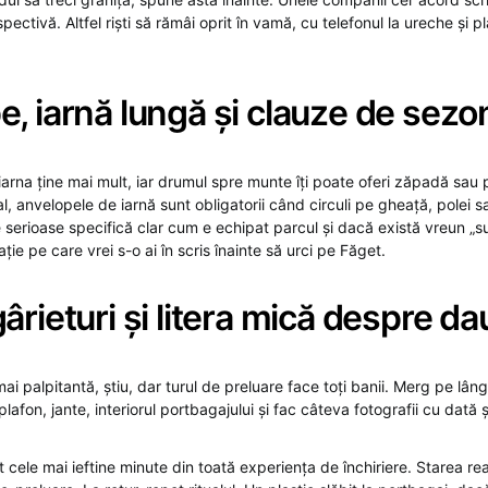
spectivă. Altfel riști să rămâi oprit în vamă, cu telefonul la ureche și 
, iarnă lungă și clauze de sezo
l; iarna ține mai mult, iar drumul spre munte îți poate oferi zăpadă sau 
l, anvelopele de iarnă sunt obligatorii când circuli pe gheață, polei
 serioase specifică clar cum e echipat parcul și dacă există vreun „s
ție pe care vrei s-o ai în scris înainte să urci pe Făget.
ârieturi și litera mică despre d
i palpitantă, știu, dar turul de preluare face toți banii. Merg pe lâ
plafon, jante, interiorul portbagajului și fac câteva fotografii cu dată ș
 cele mai ieftine minute din toată experiența de închiriere. Starea rea