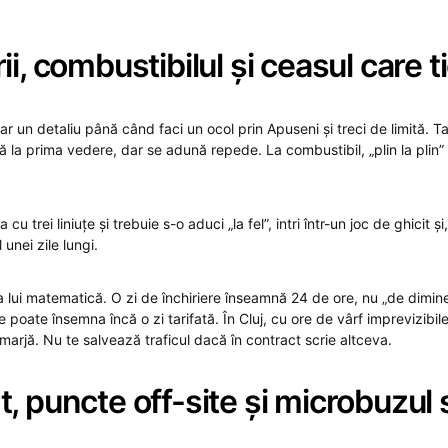
ii, combustibilul și ceasul care t
 par un detaliu până când faci un ocol prin Apuseni și treci de limită. 
ă la prima vedere, dar se adună repede. La combustibil, „plin la plin
cu trei liniuțe și trebuie s-o aduci „la fel”, intri într-un joc de ghicit ș
 unei zile lungi.
a lui matematică. O zi de închiriere înseamnă 24 de ore, nu „de dimin
e poate însemna încă o zi tarifată. În Cluj, cu ore de vârf imprevizibile
o marjă. Nu te salvează traficul dacă în contract scrie altceva.
, puncte off-site și microbuzul 