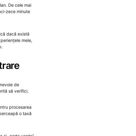
olan. De cele mai
inci-zece minute
fică dacă există
xperiențele mele,
p.
trare
i nevoie de
tă să verifici.
entru procesarea
 perceapă o taxă
s și „carte verde”