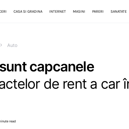
CERI
CASA SI GRADINA
INTERNET
MASINI
PARERI
SANATATE
Auto
 sunt capcanele
actelor de rent a car î
minute read