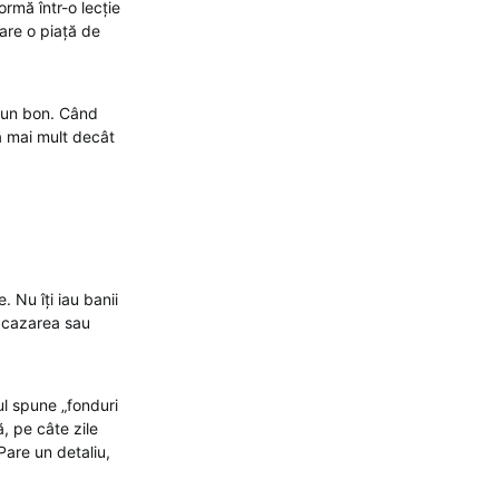
rmă într-o lecție
 are o piață de
e un bon. Când
ză mai mult decât
Nu îți iau banii
ti cazarea sau
l spune „fonduri
, pe câte zile
Pare un detaliu,