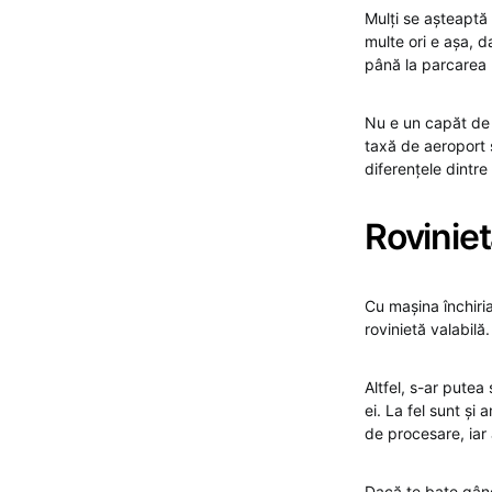
Mulți se așteaptă 
multe ori e așa, d
până la parcarea l
Nu e un capăt de l
taxă de aeroport 
diferențele dintre 
Roviniet
Cu mașina închiria
rovinietă valabilă
Altfel, s-ar pute
ei. La fel sunt ș
de procesare, iar a
Dacă te bate gându