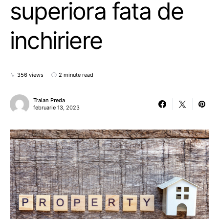
superiora fata de
inchiriere
356 views
2 minute read
Traian Preda
februarie 13, 2023