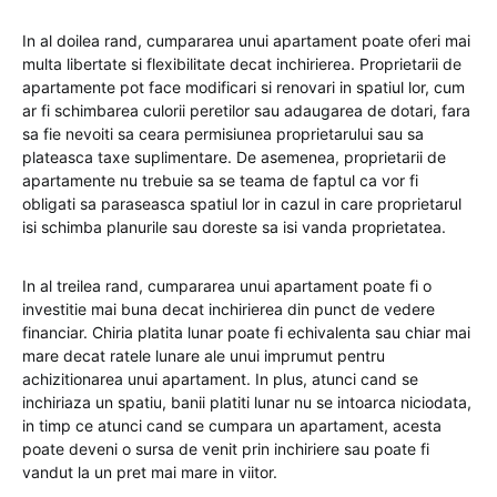
In al doilea rand, cumpararea unui apartament poate oferi mai
multa libertate si flexibilitate decat inchirierea. Proprietarii de
apartamente pot face modificari si renovari in spatiul lor, cum
ar fi schimbarea culorii peretilor sau adaugarea de dotari, fara
sa fie nevoiti sa ceara permisiunea proprietarului sau sa
plateasca taxe suplimentare. De asemenea, proprietarii de
apartamente nu trebuie sa se teama de faptul ca vor fi
obligati sa paraseasca spatiul lor in cazul in care proprietarul
isi schimba planurile sau doreste sa isi vanda proprietatea.
In al treilea rand, cumpararea unui apartament poate fi o
investitie mai buna decat inchirierea din punct de vedere
financiar. Chiria platita lunar poate fi echivalenta sau chiar mai
mare decat ratele lunare ale unui imprumut pentru
achizitionarea unui apartament. In plus, atunci cand se
inchiriaza un spatiu, banii platiti lunar nu se intoarca niciodata,
in timp ce atunci cand se cumpara un apartament, acesta
poate deveni o sursa de venit prin inchiriere sau poate fi
vandut la un pret mai mare in viitor.