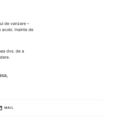
lui de vanzare –
e acolo. Inainte de
unea dvs. de a
edere.
asa
,
MAIL