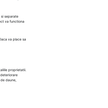
i si separate
ect va functiona
 Daca va place sa
iile proprietatii.
 deteriorare
a de daune,