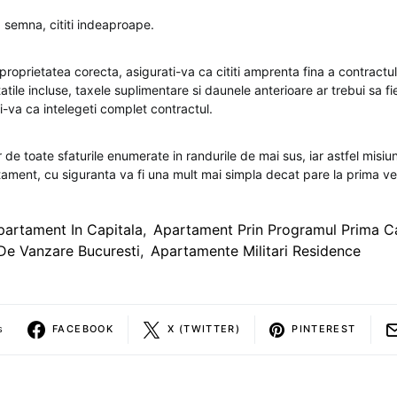
a semna, cititi indeaproape.
proprietatea corecta, asigurati-va ca cititi amprenta fina a contractu
atile incluse, taxele suplimentare si daunele anterioare ar trebui sa fi
i-va ca intelegeti complet contractul.
 de toate sfaturile enumerate in randurile de mai sus, iar astfel misi
ment, cu siguranta va fi una mult mai simpla decat pare la prima v
partament In Capitala
,
Apartament Prin Programul Prima C
De Vanzare Bucuresti
,
Apartamente Militari Residence
s
FACEBOOK
X (TWITTER)
PINTEREST