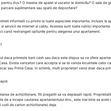
 pentru dvs.? O masina de spalat si uscator la domiciliu? O sala de g
 parcare suplimentare sau spatii de depozitare?
tineti informatii cu privire la toate aspectele importante, inclusiv la a
ati si servicii de internet si cablu. Acestea sunt toate rubrici important
nci cand restrangeti optiunile pentru alegerea unui apartament.
i?
rul daca primeste bani cash sau daca este dispus sa va ofere aparta
asa. Exista vanzatori care accepta si sa isi vanda locuintele celor c
tecar sau Prima Casa. In schimb, multi proprietari vand doar daca pr
rapid.
area de achizitionare, fiti pregatiti sa va deplasati rapid. Proprietati
nte de a incepe cautarea apartamentului dvs., este mai bine sa aveti 
i cutii de carton achizitionate) deja.