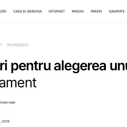
CERI
CASA SI GRADINA
INTERNET
MASINI
PARERI
SANATATE
Imobiliare
ri pentru alegerea un
tament
inute read
, 2019