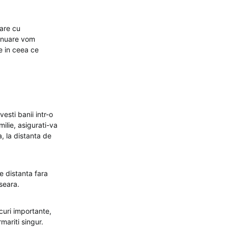
are cu
tinuare vom
re in ceea ce
esti banii intr-o
ilie, asigurati-va
a, la distanta de
te distanta fara
 seara.
curi importante,
rmariti singur.