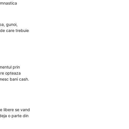
imnastica
pa, gunoi,
e de care trebuie
mentul prin
are opteaza
imesc bani cash.
le libere se vand
deja o parte din