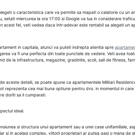
egeti o caracteristica care va permite sa mapati o calatorie cu un a
 setati miercurea la ora 17:00 si Google va lua in considerare traficu
In acest fel, veti vedea daca intr-adevar este rentabil sa alegeti un 
artament in capitala, atunci va puteti indrepta atentia spre
apartament
egerea va fi una perfecta din toate punctele de vedere. Veti avea toate 
nd de la infrastructura, magazine, gradinite, scoli, sali de fitness, farm
 de aceste detalii, se poate spune ca apartamentele Militari Residenc
 pot reprezenta cea mai buna optiune pentru dvs. in momentul in care 
 doriti sa il cumparati.
pectul ideal.
nsiunea si structura unui apartament sau a unei case unifamiliale, asp
iar si in acelasi complex, viitorii proprietari ar putea gasi o mana de st