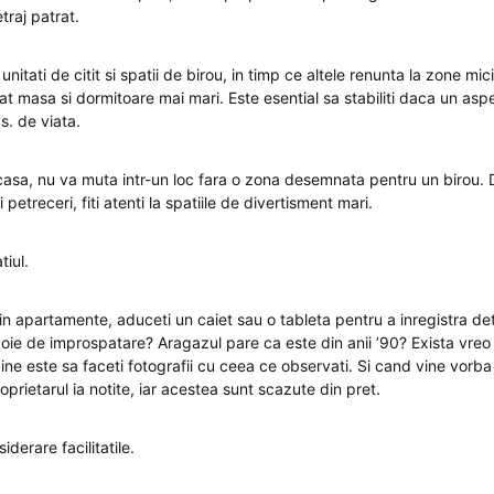
raj patrat.
nitati de citit si spatii de birou, in timp ce altele renunta la zone mic
uat masa si dormitoare mai mari. Este esential sa stabiliti daca un asp
s. de viata.
casa, nu va muta intr-un loc fara o zona desemnata pentru un birou.
 petreceri, fiti atenti la spatiile de divertisment mari.
tiul.
r in apartamente, aduceti un caiet sau o tableta pentru a inregistra detal
ie de improspatare? Aragazul pare ca este din anii ’90? Exista vreo
bine este sa faceti fotografii cu ceea ce observati. Si cand vine vorb
oprietarul ia notite, iar acestea sunt scazute din pret.
iderare facilitatile.