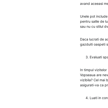
avand aceeasi met
Unele pot include u
pentru salile de l
sau nu cu stilul dv
Daca lucrati de a
gazduiti oaspeti si
Evaluati spa
In timpul vizitelo
Vopseaua are nevo
vizibila? Cel mai 
asigurati-va ca pr
Luati in cons