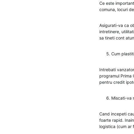
Ce este important
comuna, locuri de
Asigurati-va ca ob
intretinere, utilit
sa tineti cont atu
Cum plastit
Intrebati vanzato
programul Prima C
pentru credit ipo
Miscati-va 
Cand incepeti caut
foarte rapid. Inai
logistica (cum ar f