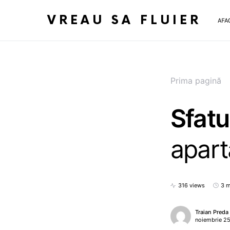
VREAU SA FLUIER
AFA
Prima pagină
Sfatu
apar
316 views
3 m
Traian Preda
noiembrie 25