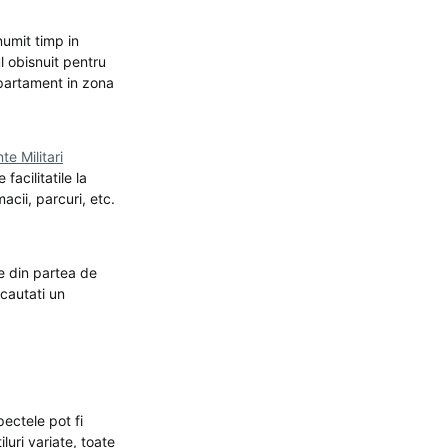
numit timp in
l obisnuit pentru
apartament in zona
e Militari
facilitatile la
acii, parcuri, etc.
e din partea de
cautati un
ectele pot fi
iluri variate, toate