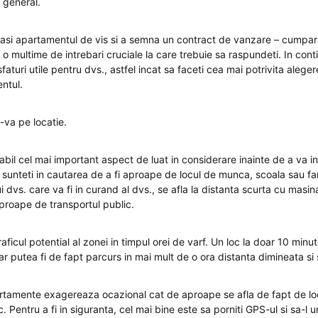
l general.
gasi apartamentul de vis si a semna un contract de vanzare – cumpar
 o multime de intrebari cruciale la care trebuie sa raspundeti. In con
aturi utile pentru dvs., astfel incat sa faceti cea mai potrivita alege
ntul.
-va pe locatie.
bil cel mai important aspect de luat in considerare inainte de a va inv
 sunteti in cautarea de a fi aproape de locul de munca, scoala sau fam
ui dvs. care va fi in curand al dvs., se afla la distanta scurta cu masin
proape de transportul public.
raficul potential al zonei in timpul orei de varf. Un loc la doar 10 minu
 ar putea fi de fapt parcurs in mai mult de o ora distanta dimineata si
rtamente exagereaza ocazional cat de aproape se afla de fapt de lo
c. Pentru a fi in siguranta, cel mai bine este sa porniti GPS-ul si sa-l u