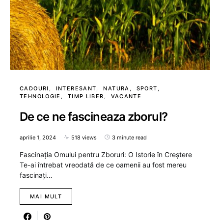
CADOURI
INTERESANT
NATURA
SPORT
TEHNOLOGIE
TIMP LIBER
VACANTE
De ce ne fascineaza zborul?
aprilie 1, 2024
518 views
3 minute read
Fascinația Omului pentru Zboruri: O Istorie în Creștere
Te-ai întrebat vreodată de ce oamenii au fost mereu
fascinați…
MAI MULT