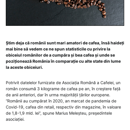
Știm deja că românii sunt mari amatori de cafea, însă haideți
mai bine să vedem ce ne spun statisticile cu privire la
obiceiul românilor de a cumpăra și bea cafea și unde se
poziționează România în comparație cu alte state din lume
la aceste obiceiuri.
Potrivit datelelor furnizate de Asociaţia Română a Cafelei, un
român consumă 3 kilograme de cafea pe an, în creştere faţă
de anii anteriori, dar în urma majorităţii ţărilor europene.
“Românii au cumpărat în 2020, an marcat de pandemia de
Covid-19, cafea din retail, respectiv din magazine, în valoare
de 1,8-1,9 mld. lei”, spune Marius Meleşteu, preşedintele
asociației.