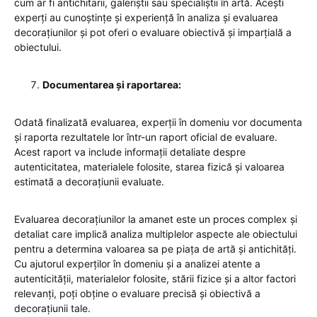
cum ar fi antichitarii, galeriștii sau specialiștii în artă. Acești
experți au cunoștințe și experiență în analiza și evaluarea
decorațiunilor și pot oferi o evaluare obiectivă și imparțială a
obiectului.
Documentarea și raportarea:
Odată finalizată evaluarea, experții în domeniu vor documenta
și raporta rezultatele lor într-un raport oficial de evaluare.
Acest raport va include informații detaliate despre
autenticitatea, materialele folosite, starea fizică și valoarea
estimată a decorațiunii evaluate.
Evaluarea decorațiunilor la amanet este un proces complex și
detaliat care implică analiza multiplelor aspecte ale obiectului
pentru a determina valoarea sa pe piața de artă și antichități.
Cu ajutorul experților în domeniu și a analizei atente a
autenticității, materialelor folosite, stării fizice și a altor factori
relevanți, poți obține o evaluare precisă și obiectivă a
decorațiunii tale.