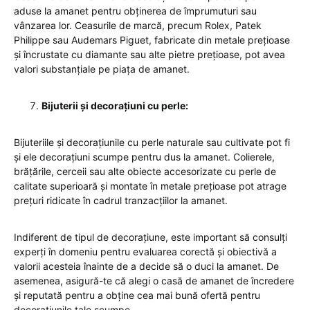
aduse la amanet pentru obținerea de împrumuturi sau
vânzarea lor. Ceasurile de marcă, precum Rolex, Patek
Philippe sau Audemars Piguet, fabricate din metale prețioase
și încrustate cu diamante sau alte pietre prețioase, pot avea
valori substanțiale pe piața de amanet.
Bijuterii și decorațiuni cu perle:
Bijuteriile și decorațiunile cu perle naturale sau cultivate pot fi
și ele decorațiuni scumpe pentru dus la amanet. Colierele,
brățările, cerceii sau alte obiecte accesorizate cu perle de
calitate superioară și montate în metale prețioase pot atrage
prețuri ridicate în cadrul tranzacțiilor la amanet.
Indiferent de tipul de decorațiune, este important să consulți
experți în domeniu pentru evaluarea corectă și obiectivă a
valorii acesteia înainte de a decide să o duci la amanet. De
asemenea, asigură-te că alegi o casă de amanet de încredere
și reputată pentru a obține cea mai bună ofertă pentru
decorațiunile tale scumpe.