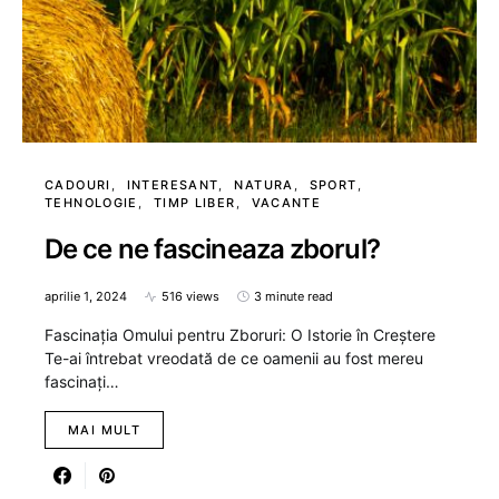
CADOURI
INTERESANT
NATURA
SPORT
TEHNOLOGIE
TIMP LIBER
VACANTE
De ce ne fascineaza zborul?
aprilie 1, 2024
516 views
3 minute read
Fascinația Omului pentru Zboruri: O Istorie în Creștere
Te-ai întrebat vreodată de ce oamenii au fost mereu
fascinați…
MAI MULT