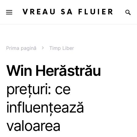
VREAU SA FLUIER
Prima pagină
Timp Liber
Win Herăstrău
prețuri: ce
influențează
valoarea