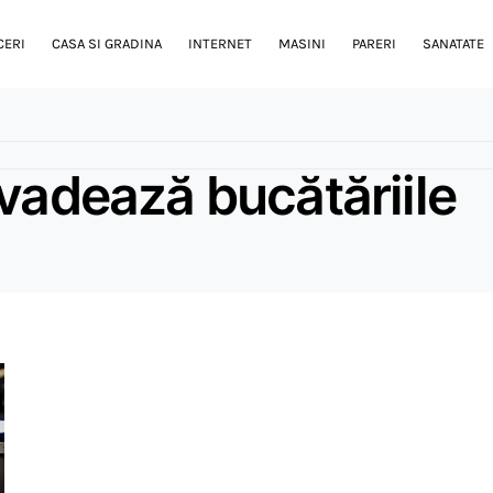
CERI
CASA SI GRADINA
INTERNET
MASINI
PARERI
SANATATE
vadează bucătăriile