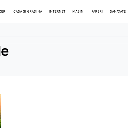
CERI
CASA SI GRADINA
INTERNET
MASINI
PARERI
SANATATE
le