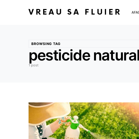
VREAU SA FLUIER
AFA
BROWSING TAG
pesticide natura
1 post