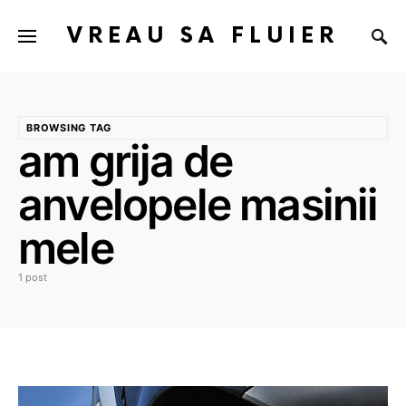
VREAU SA FLUIER
BROWSING TAG
am grija de
anvelopele masinii
mele
1 post