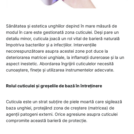
Sănătatea și estetica unghiilor depind în mare măsură de
modul în care este gestionată zona cuticulei. Deși pare un
detaliu minor, cuticula joacă un rol vital de barieră naturală
împotriva bacteriilor și a infecțiilor. Intervențiile
necorespunzătoare asupra acestei zone pot duce la
deteriorarea matricei unghiale, la inflamații dureroase și la un
aspect inestetic. Abordarea îngrijirii cuticulelor necesită
cunoaștere, finețe și utilizarea instrumentelor adecvate.
Rolul cuticulei și greșelile de bază în întreținere
Cuticula este un strat subțire de piele moartă care sigilează
baza unghiei, protejând zona de creștere (matricea) de
agenții patogeni externi. Orice agresiune asupra cuticulei
compromite această barieră de protecție.