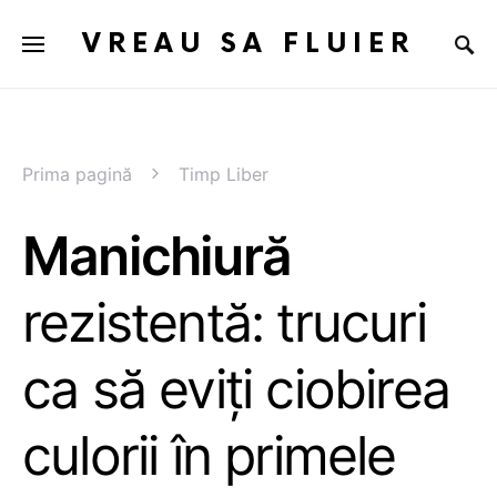
VREAU SA FLUIER
Prima pagină
Timp Liber
Manichiură
rezistentă: trucuri
ca să eviți ciobirea
culorii în primele