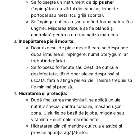
Se folosește un instrument de tip
pusher
(împingător) cu vârful din cauciuc, lemn de
portocal sau metal (cu grijă sporită).
Se împinge cuticula ușor, urmând forma naturală a
unghiei. Mișcarea trebuie să fie blândă și
controlată pentru a nu traumatiza matricea.
Îndepărtarea pielii moarte:
Doar excesul de piele moartă care se desprinde
după înmuiere și împingere, numit pterygium, ar
trebui îndepărtat.
Se folosesc forfecuțe sau clești de cuticule
dezinfectate, tăind doar pielea desprinsă și
uscată, fără a atinge pielea vie. Tăierea trebuie să
fie minimă și precisă.
Hidratarea și protecția:
După finalizarea manichiurii, se aplică un ulei
nutritiv special pentru cuticule, masând ușor
zona. Uleiurile pe bază de jojoba, migdale sau
vitamina E sunt cele mai eficiente.
Hidratarea zilnică menține cuticula elastică și
previne apariția agățăturilor.