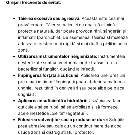
Greșeli frecvente de evitat:
Tăierea excesivă sau agresivă:
Aceasta este cea mai
gravă eroare. Tăierea cuticulei nu doar că elimină
protecția naturală, dar poate provoca răni, sângerări și
inflamații (paronichie). De asemenea, tăierea stimulează
adesea o creștere mai rapidă și mai dură a pielii în acea
zonă.
Utilizarea instrumentelor neigienizate:
Instrumentele
nesterilizate sunt un vector major de transmitere a
bacteriilor și fungilor, ducând la infecții.
Împingerea forțată a cuticulei:
Aplicarea unei presiuni
prea mari în timpul împingerii poate deteriora matricea
unghiei, rezultând în denivelări sau pete albe pe placa
unghială.
Aplicarea insuficientă a hidratării:
Uscăciunea face
cuticulele să se rupă, să se exfolieze și să formeze
acele inestetice „pielițe” (agățături).
Folosirea solvenților sau a produselor dure:
Soluțiile
prea abrazive sau cele cu un conținut mare de alcool
usucă zona și distrug stratul protector.