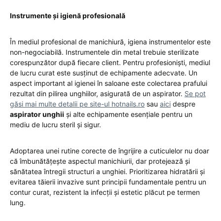
Instrumente și igienă profesională
În mediul profesional de manichiură, igiena instrumentelor este
non-negociabilă. Instrumentele din metal trebuie sterilizate
corespunzător după fiecare client. Pentru profesioniști, mediul
de lucru curat este susținut de echipamente adecvate. Un
aspect important al igienei în saloane este colectarea prafului
rezultat din pilirea unghiilor, asigurată de un aspirator.
Se pot
găsi mai multe detalii pe site-ul hotnails.ro
sau
aici
despre
aspirator unghii
și alte echipamente esențiale pentru un
mediu de lucru steril și sigur.
Adoptarea unei rutine corecte de îngrijire a cuticulelor nu doar
că îmbunătățește aspectul manichiurii, dar protejează și
sănătatea întregii structuri a unghiei. Prioritizarea hidratării și
evitarea tăierii invazive sunt principii fundamentale pentru un
contur curat, rezistent la infecții și estetic plăcut pe termen
lung.