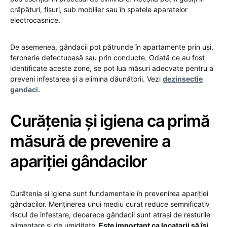
crăpături, fisuri, sub mobilier sau în spatele aparatelor
electrocasnice.
De asemenea, gândacii pot pătrunde în apartamente prin uși,
feronerie defectuoasă sau prin conducte. Odată ce au fost
identificate aceste zone, se pot lua măsuri adecvate pentru a
preveni infestarea și a elimina dăunătorii. Vezi
dezinsectie
gandaci.
Curățenia și igiena ca primă
măsură de prevenire a
apariției gândacilor
Curățenia și igiena sunt fundamentale în prevenirea apariției
gândacilor. Menținerea unui mediu curat reduce semnificativ
riscul de infestare, deoarece gândacii sunt atrași de resturile
alimentare și de umiditate.
Este important ca locatarii să își