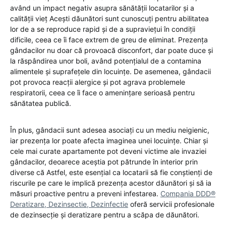
având un impact negativ asupra sănătății locatarilor și a
calității vieț Acești dăunători sunt cunoscuți pentru abilitatea
lor de a se reproduce rapid și de a supraviețui în condiții
dificile, ceea ce îi face extrem de greu de eliminat. Prezența
gândacilor nu doar că provoacă disconfort, dar poate duce și
la răspândirea unor boli, având potențialul de a contamina
alimentele și suprafețele din locuințe. De asemenea, gândacii
pot provoca reacții alergice și pot agrava problemele
respiratorii, ceea ce îi face o amenințare serioasă pentru
sănătatea publică.
În plus, gândacii sunt adesea asociați cu un mediu neigienic,
iar prezența lor poate afecta imaginea unei locuințe. Chiar și
cele mai curate apartamente pot deveni victime ale invaziei
gândacilor, deoarece aceștia pot pătrunde în interior prin
diverse că Astfel, este esențial ca locatarii să fie conștienți de
riscurile pe care le implică prezența acestor dăunători și să ia
măsuri proactive pentru a preveni infestarea.
Compania DDD®
Deratizare, Dezinsectie, Dezinfectie
oferă servicii profesionale
de dezinsecție și deratizare pentru a scăpa de dăunători.