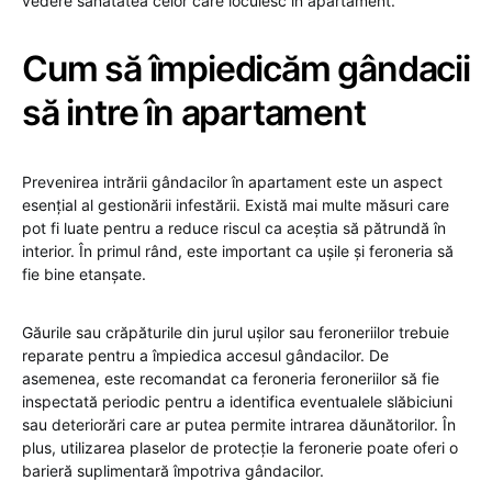
vedere sănătatea celor care locuiesc în apartament.
Cum să împiedicăm gândacii
să intre în apartament
Prevenirea intrării gândacilor în apartament este un aspect
esențial al gestionării infestării. Există mai multe măsuri care
pot fi luate pentru a reduce riscul ca aceștia să pătrundă în
interior. În primul rând, este important ca ușile și feroneria să
fie bine etanșate.
Găurile sau crăpăturile din jurul ușilor sau feroneriilor trebuie
reparate pentru a împiedica accesul gândacilor. De
asemenea, este recomandat ca feroneria feroneriilor să fie
inspectată periodic pentru a identifica eventualele slăbiciuni
sau deteriorări care ar putea permite intrarea dăunătorilor. În
plus, utilizarea plaselor de protecție la feronerie poate oferi o
barieră suplimentară împotriva gândacilor.