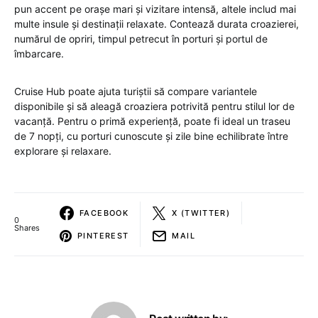
pun accent pe orașe mari și vizitare intensă, altele includ mai
multe insule și destinații relaxate. Contează durata croazierei,
numărul de opriri, timpul petrecut în porturi și portul de
îmbarcare.
Cruise Hub poate ajuta turiștii să compare variantele
disponibile și să aleagă croaziera potrivită pentru stilul lor de
vacanță. Pentru o primă experiență, poate fi ideal un traseu
de 7 nopți, cu porturi cunoscute și zile bine echilibrate între
explorare și relaxare.
FACEBOOK
X (TWITTER)
0
Shares
PINTEREST
MAIL