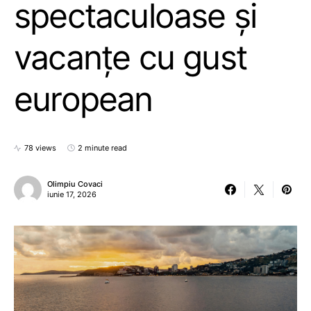
spectaculoase și
vacanțe cu gust
european
78 views
2 minute read
Olimpiu Covaci
iunie 17, 2026