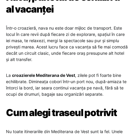
al vacanței
Într-o croazieră, nava nu este doar mijloc de transport. Este
locul în care revii după fiecare zi de explorare, spațiul în care
iei masa, te relaxezi, mergi la spectacole sau pur și simplu
privești marea. Acest lucru face ca vacanța să fie mai comodă
decât un circuit clasic, unde fiecare oraș presupune alt hotel
și alt transfer.
La
croazierele Mediterana de Vest
, zilele pot fi foarte bine
echilibrate. Dimineața cobori într-un port nou, după-amiaza te
întorci la bord, iar seara continui vacanța pe navă, fără să te
ocupi de drumuri, bagaje sau organizări separate.
Cum alegi traseul potrivit
Nu toate itinerariile din Mediterana de Vest sunt la fel. Unele