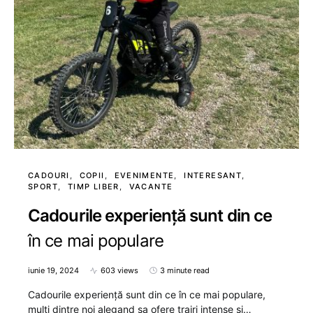
CADOURI
COPII
EVENIMENTE
INTERESANT
SPORT
TIMP LIBER
VACANTE
Cadourile experiență sunt din ce
în ce mai populare
iunie 19, 2024
603 views
3 minute read
Cadourile experiență sunt din ce în ce mai populare,
multi dintre noi alegand sa ofere trairi intense și…