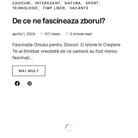
CADOURI
INTERESANT
NATURA
SPORT
TEHNOLOGIE
TIMP LIBER
VACANTE
De ce ne fascineaza zborul?
aprilie 1, 2024
517 views
3 minute read
Fascinația Omului pentru Zboruri: O Istorie în Creștere
Te-ai întrebat vreodată de ce oamenii au fost mereu
fascinați…
MAI MULT