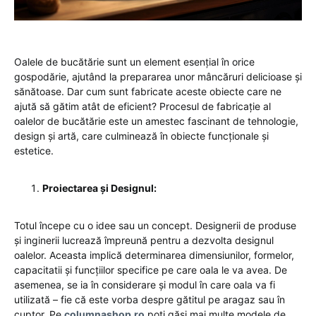
Oalele de bucătărie sunt un element esențial în orice
gospodărie, ajutând la prepararea unor mâncăruri delicioase și
sănătoase. Dar cum sunt fabricate aceste obiecte care ne
ajută să gătim atât de eficient? Procesul de fabricație al
oalelor de bucătărie este un amestec fascinant de tehnologie,
design și artă, care culminează în obiecte funcționale și
estetice.
Proiectarea și Designul:
Totul începe cu o idee sau un concept. Designerii de produse
și inginerii lucrează împreună pentru a dezvolta designul
oalelor. Aceasta implică determinarea dimensiunilor, formelor,
capacitatii și funcțiilor specifice pe care oala le va avea. De
asemenea, se ia în considerare și modul în care oala va fi
utilizată – fie că este vorba despre gătitul pe aragaz sau în
cuptor. Pe
columnashop.ro
poți găsi mai multe modele de