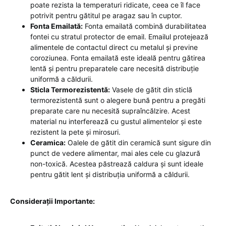
poate rezista la temperaturi ridicate, ceea ce îl face
potrivit pentru gătitul pe aragaz sau în cuptor.
Fonta Emailată:
Fonta emailată combină durabilitatea
fontei cu stratul protector de email. Emailul protejează
alimentele de contactul direct cu metalul și previne
coroziunea. Fonta emailată este ideală pentru gătirea
lentă și pentru preparatele care necesită distribuție
uniformă a căldurii.
Sticla Termorezistentă:
Vasele de gătit din sticlă
termorezistentă sunt o alegere bună pentru a pregăti
preparate care nu necesită supraîncălzire. Acest
material nu interferează cu gustul alimentelor și este
rezistent la pete și mirosuri.
Ceramica:
Oalele de gătit din ceramică sunt sigure din
punct de vedere alimentar, mai ales cele cu glazură
non-toxică. Acestea păstrează caldura și sunt ideale
pentru gătit lent și distribuția uniformă a căldurii.
Considerații Importante: