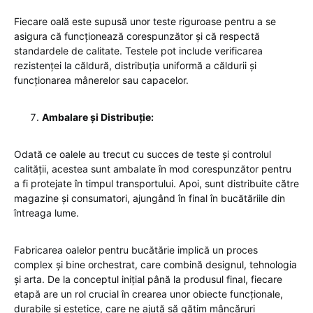
Fiecare oală este supusă unor teste riguroase pentru a se
asigura că funcționează corespunzător și că respectă
standardele de calitate. Testele pot include verificarea
rezistenței la căldură, distribuția uniformă a căldurii și
funcționarea mânerelor sau capacelor.
Ambalare și Distribuție:
Odată ce oalele au trecut cu succes de teste și controlul
calității, acestea sunt ambalate în mod corespunzător pentru
a fi protejate în timpul transportului. Apoi, sunt distribuite către
magazine și consumatori, ajungând în final în bucătăriile din
întreaga lume.
Fabricarea oalelor pentru bucătărie implică un proces
complex și bine orchestrat, care combină designul, tehnologia
și arta. De la conceptul inițial până la produsul final, fiecare
etapă are un rol crucial în crearea unor obiecte funcționale,
durabile și estetice, care ne ajută să gătim mâncăruri