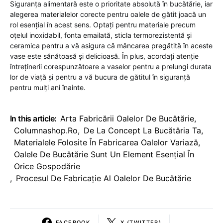
Siguranța alimentară este o prioritate absolută în bucătărie, iar
alegerea materialelor corecte pentru oalele de gătit joacă un
rol esențial în acest sens. Optați pentru materiale precum
oțelul inoxidabil, fonta emailată, sticla termorezistentă și
ceramica pentru a vă asigura că mâncarea pregătită în aceste
vase este sănătoasă și delicioasă. În plus, acordați atenție
întreținerii corespunzătoare a vaselor pentru a prelungi durata
lor de viață și pentru a vă bucura de gătitul în siguranță
pentru mulți ani înainte.
In this article:
Arta Fabricării Oalelor De Bucătărie
,
Columnashop.ro
,
De La Concept La Bucătăria Ta
,
Materialele Folosite În Fabricarea Oalelor Variază
,
Oalele De Bucătărie Sunt Un Element Esențial În
Orice Gospodărie
,
Procesul De Fabricație Al Oalelor De Bucătărie
FACEBOOK
X (TWITTER)