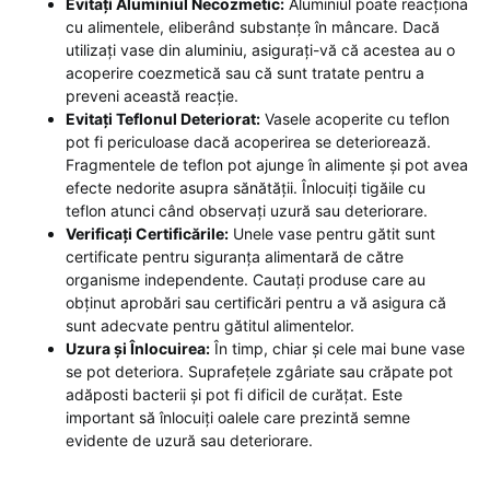
Evitați Aluminiul Necozmetic:
Aluminiul poate reacționa
cu alimentele, eliberând substanțe în mâncare. Dacă
utilizați vase din aluminiu, asigurați-vă că acestea au o
acoperire coezmetică sau că sunt tratate pentru a
preveni această reacție.
Evitați Teflonul Deteriorat:
Vasele acoperite cu teflon
pot fi periculoase dacă acoperirea se deteriorează.
Fragmentele de teflon pot ajunge în alimente și pot avea
efecte nedorite asupra sănătății. Înlocuiți tigăile cu
teflon atunci când observați uzură sau deteriorare.
Verificați Certificările:
Unele vase pentru gătit sunt
certificate pentru siguranța alimentară de către
organisme independente. Cautați produse care au
obținut aprobări sau certificări pentru a vă asigura că
sunt adecvate pentru gătitul alimentelor.
Uzura și Înlocuirea:
În timp, chiar și cele mai bune vase
se pot deteriora. Suprafețele zgâriate sau crăpate pot
adăposti bacterii și pot fi dificil de curățat. Este
important să înlocuiți oalele care prezintă semne
evidente de uzură sau deteriorare.