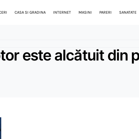
CERI
CASA SI GRADINA
INTERNET
MASINI
PARERI
SANATATE
or este alcătuit din 