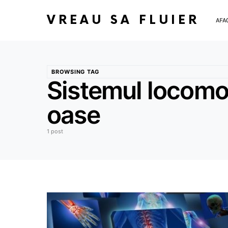
VREAU SA FLUIER
AFA
BROWSING TAG
Sistemul locomot
oase
1 post