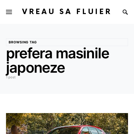
VREAU SA FLUIER
BROWSING TAG
prefera masinile
japoneze
1 post