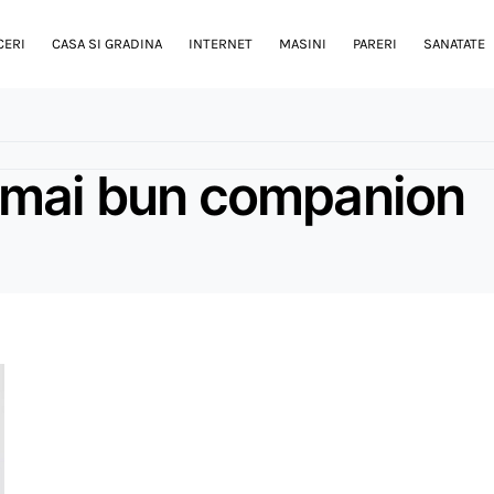
CERI
CASA SI GRADINA
INTERNET
MASINI
PARERI
SANATATE
cel mai bun companion