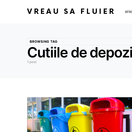
VREAU SA FLUIER
AFA
BROWSING TAG
Cutiile de depozi
1 post